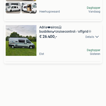
Dagtopper
Heerhugowaard
Vandaag
Adria❤️airco🥶
busbiker️️️✔️cruisecontrol️️️✅️offgrid🌞
€ 26.400,-
Details
Dagtopper
Elst
Gisteren