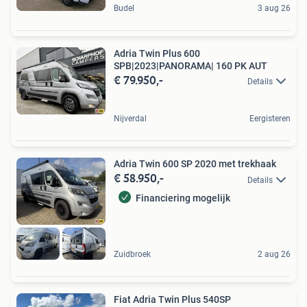
Budel
3 aug 26
Adria Twin Plus 600
SPB|2023|PANORAMA| 160 PK AUT
€ 79.950,-
Details
Nijverdal
Eergisteren
Adria Twin 600 SP 2020 met trekhaak
€ 58.950,-
Details
Financiering mogelijk
Zuidbroek
2 aug 26
Fiat Adria Twin Plus 540SP