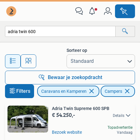
Campers
Sorteer op
Alle afstanden…
Bewaar je zoekopdracht
Filters
Caravans en Kamperen
Campers
Ve
Adria Twin Supreme 600 SPB
€ 54.250,-
Details
Topadvertentie
Bezoek website
Vandaag