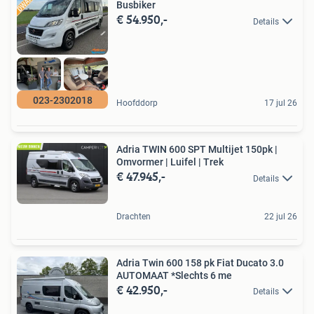
Busbiker
€ 54.950,-
Details
023-2302018
Hoofddorp
17 jul 26
Adria TWIN 600 SPT Multijet 150pk |
Omvormer | Luifel | Trek
€ 47.945,-
Details
Drachten
22 jul 26
Adria Twin 600 158 pk Fiat Ducato 3.0
AUTOMAAT *Slechts 6 me
€ 42.950,-
Details