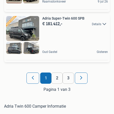
Raamsdonksveer
9 jul 26
Adria Super-Twin 600 SPB
€ 181.412,-
Details
Oud Gastel
Gisteren
1
2
3
Pagina 1 van 3
Adria Twin 600 Camper Informatie