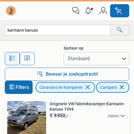
Campers
Sorteer op
Alle afstanden…
Bewaar je zoekopdracht
Filters
Caravans en Kamperen
Campers
Ve
Originele VW fabriekscamper Karmann-
Karuso 1994
€ 9.950,-
Details