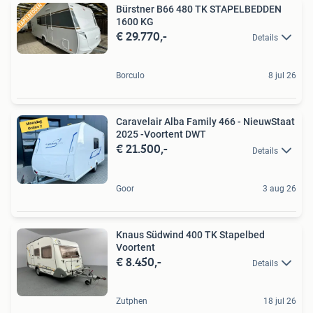
Bürstner B66 480 TK STAPELBEDDEN
1600 KG
€ 29.770,-
Details
Borculo
8 jul 26
Caravelair Alba Family 466 - NieuwStaat
2025 -Voortent DWT
€ 21.500,-
Details
Goor
3 aug 26
Knaus Südwind 400 TK Stapelbed
Voortent
€ 8.450,-
Details
Zutphen
18 jul 26