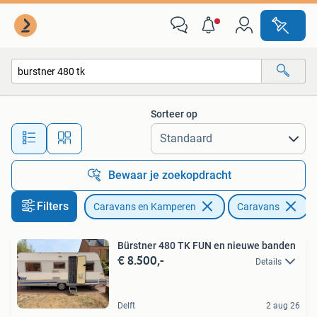
Caravans
Sorteer op
Alle afstanden…
Bewaar je zoekopdracht
Filters
Caravans en Kamperen
Caravans
V
Bürstner 480 TK FUN en nieuwe banden
€ 8.500,-
Details
Delft
2 aug 26