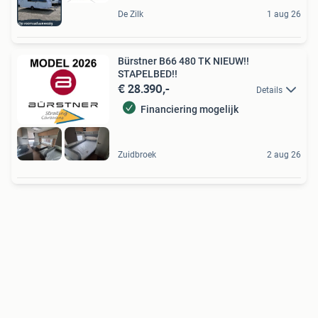
De Zilk
1 aug 26
Bürstner B66 480 TK NIEUW!!
STAPELBED!!
€ 28.390,-
Details
Financiering mogelijk
Zuidbroek
2 aug 26