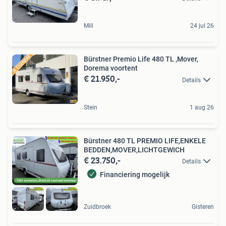
Mill
24 jul 26
Bürstner Premio Life 480 TL ,Mover,
Dorema voortent
€ 21.950,-
Details
Stein
1 aug 26
Bürstner 480 TL PREMIO LIFE,ENKELE
BEDDEN,MOVER,LICHTGEWICH
€ 23.750,-
Details
Financiering mogelijk
Zuidbroek
Gisteren