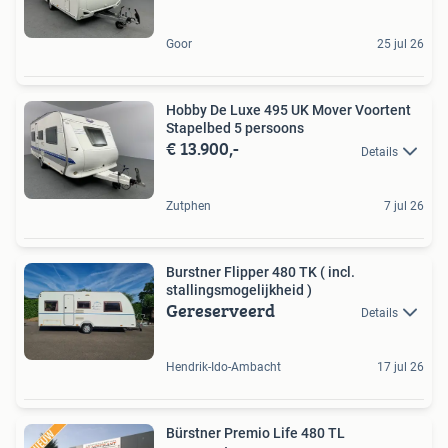
Goor
25 jul 26
Hobby De Luxe 495 UK Mover Voortent
Stapelbed 5 persoons
€ 13.900,-
Details
Zutphen
7 jul 26
Burstner Flipper 480 TK ( incl.
stallingsmogelijkheid )
Gereserveerd
Details
Hendrik-Ido-Ambacht
17 jul 26
Bürstner Premio Life 480 TL