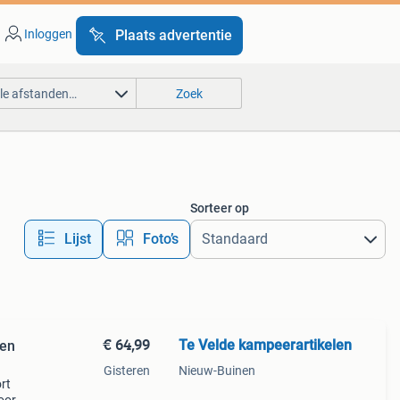
Inloggen
Plaats advertentie
lle afstanden…
Zoek
Sorteer op
Lijst
Foto’s
€ 64,99
Te Velde kampeerartikelen
len
Gisteren
Nieuw-Buinen
rt