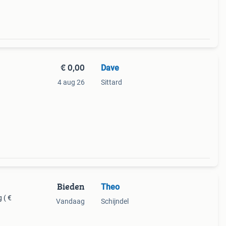
€ 0,00
Dave
4 aug 26
Sittard
Bieden
Theo
g ( €
Vandaag
Schijndel