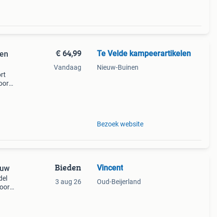
€ 64,99
Te Velde kampeerartikelen
len
Vandaag
Nieuw-Buinen
rt
oor
. De
les
Bezoek website
Bieden
Vincent
auw
del
3 aug 26
Oud-Beijerland
voor
ecue.
orde