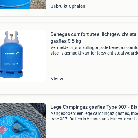
Gebruikt
Ophalen
Benegas comfort steel lichtgewicht sta
gasfles 9,5 kg
Vermelde prijs is vullingprijs de benegas comfo
steel is gemaakt van lichtgewicht staal waard
ze bijna net zo licht is als de kunststof gasfles
comfortabele kunststof handgreep maakt de f
Nieuw
Lege Campingaz gasfles Type 907 - Bl
Aangeboden: een lege campingaz gasfles, mo
type 907. De fles is blauw van kleur en ideaal 
kampeerders of voor gebruik met een gasbarb
Let op: de fles is leeg en dient zelf gevuld te w