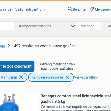
waarden
Veiligheidscentrum
Berichten
Meldingen
Kampeeraccessoires
A
497 resultaten
voor 'blauwe gasfles'
res
Ontvang meldingen van
r je zoekopdracht
nieuwe zoekresultaten
n Kamperen
Kampeeraccessoires
Verwijder filters
Benegas comfort steel lichtgewicht sta
gasfles 9,5 kg
Vermelde prijs is vullingprijs de benegas comfo