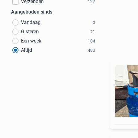
Verzenden
127
Aangeboden sinds
Vandaag
0
Gisteren
21
Een week
104
Altijd
480