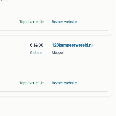
oor
. De
les
Topadvertentie
Bezoek website
€ 14,30
123kampeerwereld.nl
Gisteren
Meppel
p de
 van
Topadvertentie
Bezoek website