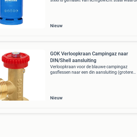
steel is gemaakt van lichtgewicht staal waard
ze bijna net zo licht is als de kunststof gasfles
comfortabele kunststof handgreep maakt de f
Nieuw
GOK Verloopkraan Campingaz naar
DIN/Shell aansluiting
Verloopkraan voor de blauwe campingaz
gasflessen naar een din aansluiting (grotere
gasflessen). Dit verloop is ideaal wanneer je o
camping naast de campingaz gasfles ook een
de grotere gasfles
Nieuw