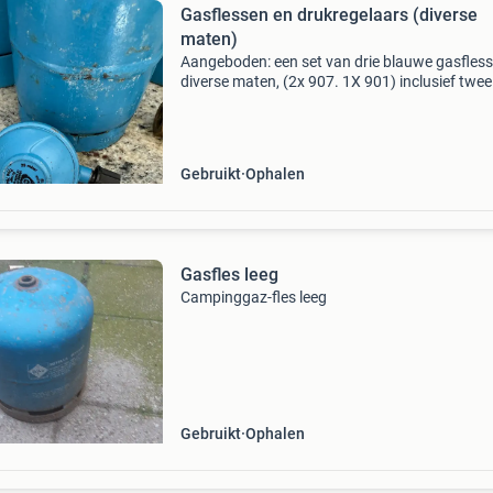
Gasflessen en drukregelaars (diverse
maten)
Aangeboden: een set van drie blauwe gasfless
diverse maten, (2x 907. 1X 901) inclusief twee
drukregelaars. Ideaal voor kamperen, barbecu
andere toepassingen waar draagbaar gas nodi
De f
Gebruikt
Ophalen
Gasfles leeg
Campinggaz-fles leeg
Gebruikt
Ophalen