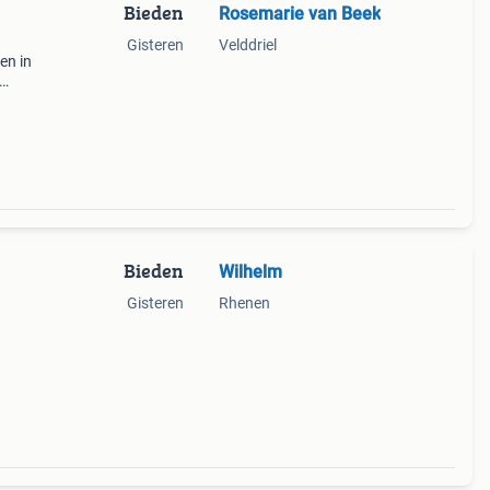
Bieden
Rosemarie van Beek
Gisteren
Velddriel
en in
es of
g is.
Bieden
Wilhelm
Gisteren
Rhenen