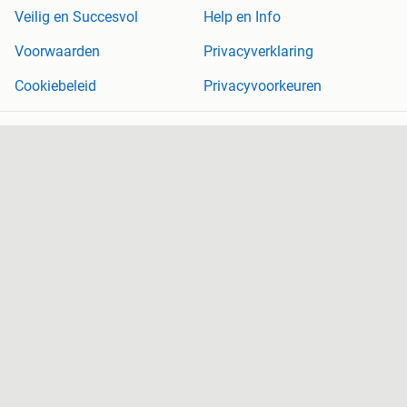
Veilig en Succesvol
Help en Info
Voorwaarden
Privacyverklaring
Cookiebeleid
Privacyvoorkeuren
Over Marktplaats
Werken bij
Perskamer
Adevinta
2dehands
2ememain
Sitemap
Marktplaats is, voor zover wettelijk toegestaan, niet aansprakelijk
voor (gevolg)schade die voortkomt uit het gebruik van deze site,
dan wel uit fouten of ontbrekende functionaliteiten op deze site.
Copyright © 2026 Marktplaats B.V. Alle rechten voorbehouden.
een
onderneming