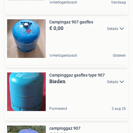
's-Hertogenbosch
Vandaag
Campingaz 907 gasfles
€ 0,00
Details
's-Hertogenbosch
Gisteren
Campinggaz gasfles type 907
Bieden
Details
Purmerend
3 aug 26
campinggaz 907