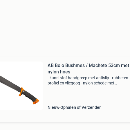
AB Bolo Bushmes / Machete 53cm met
nylon hoes
- kunststof handgreep met antislip - rubberen
profiel en vliegoog - nylon schede met
riembevestiging - totale lengte: 53 cm - lemmet
cm - gewicht: met schede 820 g - materiaal: l
staal handg
Nieuw
Ophalen of Verzenden