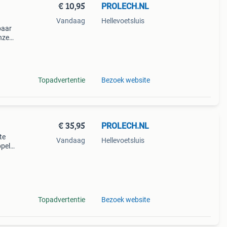
€ 10,95
PROLECH.NL
Vandaag
Hellevoetsluis
baar
nze
de
Topadvertentie
Bezoek website
€ 35,95
PROLECH.NL
te
Vandaag
Hellevoetsluis
ppel
cu's
Topadvertentie
Bezoek website