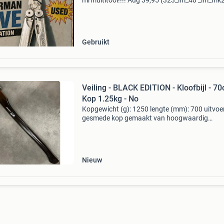
mrmultitool!!!! Aug 39,95 (323_lm_40 _lm_mk
met leren hoes voor 45 euro !!
Https:www.vintageknives.nl/p/original-
leatherman-wave-1st-generation-u
Gebruikt
Veiling - BLACK EDITION - Kloofbijl - 70
Kop 1.25kg - No
Kopgewicht (g): 1250 lengte (mm): 700 uitvoer
gesmede kop gemaakt van hoogwaardig
koolstofstaal • snijkant met de hand geslepen
inductief gehard • gepolijste afwerking met
corrosiebescherming
Nieuw