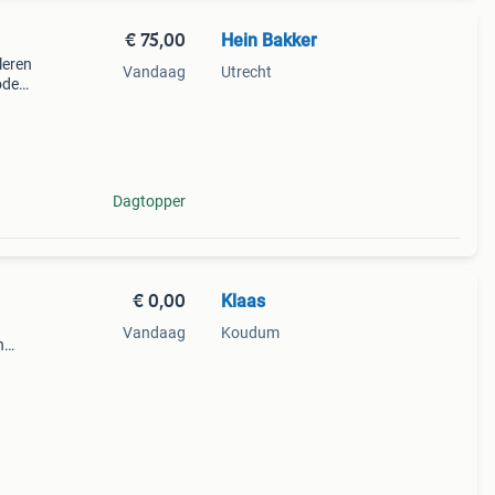
€ 75,00
Hein Bakker
leren
Vandaag
Utrecht
oden:
mer
st
Dagtopper
€ 0,00
Klaas
Vandaag
Koudum
n