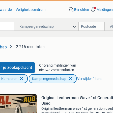
waarden
Veiligheidscentrum
Berichten
Meldingen
Kampeergereedschap
A
2.216 resultaten
chap
Ontvang meldingen van
r je zoekopdracht
nieuwe zoekresultaten
n Kamperen
Kampeergereedschap
Verwijder filters
Original Leatherman Wave 1st Generat
Used
Original leatherman wave 1st generation used