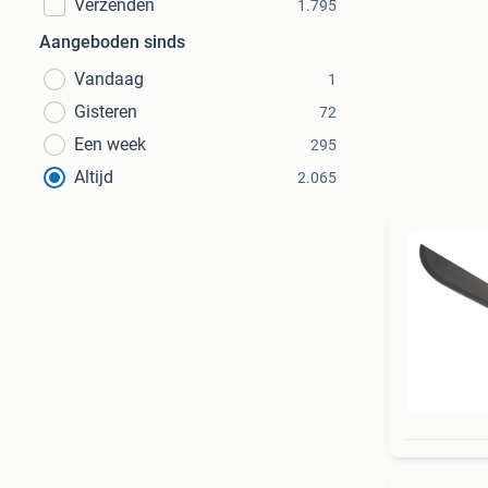
Verzenden
1.795
Aangeboden sinds
Vandaag
1
Gisteren
72
Een week
295
Altijd
2.065