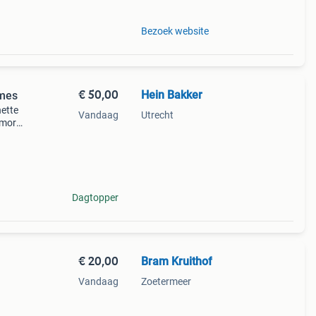
Bezoek website
€ 50,00
Hein Bakker
rmes
nette
Vandaag
Utrecht
t mora
an
Dagtopper
€ 20,00
Bram Kruithof
Vandaag
Zoetermeer