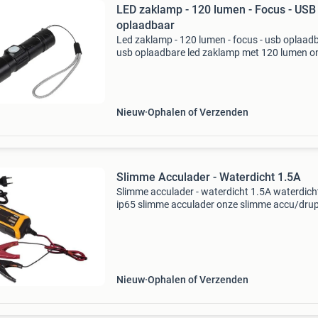
LED zaklamp - 120 lumen - Focus - USB
oplaadbaar
Led zaklamp - 120 lumen - focus - usb oplaad
usb oplaadbare led zaklamp met 120 lumen o
zaklampen van vipow behoren tot de top van 
cree led zaklampen. De degelijke bouw en het
eenvoudig opla
Nieuw
Ophalen of Verzenden
Slimme Acculader - Waterdicht 1.5A
Slimme acculader - waterdicht 1.5A waterdich
ip65 slimme acculader onze slimme accu/dru
lader van perel is geschikt voor alle soorten ac
(met uitzondering van lithium accu's). De acc
Nieuw
Ophalen of Verzenden