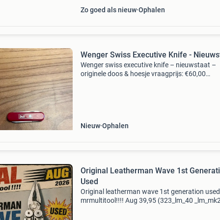
Zo goed als nieuw
Ophalen
Wenger Swiss Executive Knife - Nieuws
Wenger swiss executive knife – nieuwstaat –
originele doos & hoesje vraagprijs: €60,00
beschrijving: te koop aangeboden een originee
wenger swiss executive knife uit zwitserland. 
zakmes
Nieuw
Ophalen
Original Leatherman Wave 1st Generat
Used
Original leatherman wave 1st generation used
mrmultitool!!!! Aug 39,95 (323_lm_40 _lm_mk
met leren hoes voor 45 euro !!
Https:www.vintageknives.nl/p/original-