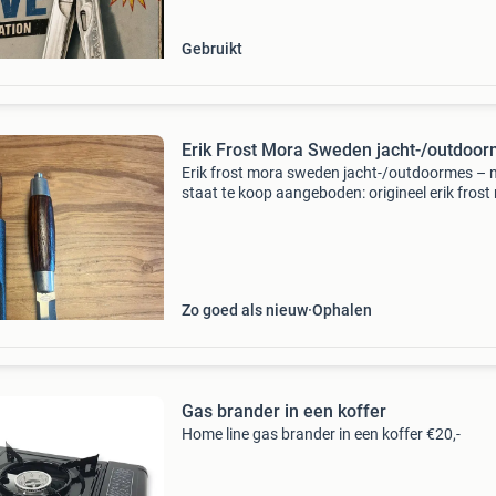
leatherman-wave-1st-generation-u
Gebruikt
Erik Frost Mora Sweden jacht-/outdoo
Erik frost mora sweden jacht-/outdoormes – 
staat te koop aangeboden: origineel erik fros
sweden jacht- en outdoormes. Het mes is licht
gebruikt en verkeert in nette staat. Voorzien v
een
Zo goed als nieuw
Ophalen
Gas brander in een koffer
Home line gas brander in een koffer €20,-