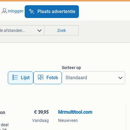
Inloggen
Plaats advertentie
lle afstanden…
Zoek
Sorteer op
Lijst
Foto’s
€ 39,95
Mrmultitool.com
ion
Vandaag
Nieuwveen
 deal