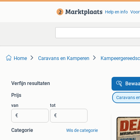
Help en info
Voor
Home
Caravans en Kamperen
Kampeergereeds
Verfijn resultaten
Bewaa
Prijs
Caravans e
van
tot
€
€
Categorie
Wis de categorie