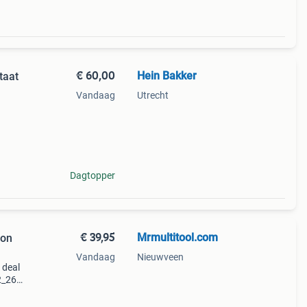
€ 60,00
Hein Bakker
taat
Vandaag
Utrecht
l
Het
Dagtopper
€ 39,95
Mrmultitool.com
ion
Vandaag
Nieuwveen
 deal
2_26)