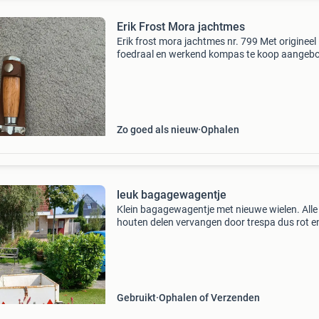
Erik Frost Mora jachtmes
Erik frost mora jachtmes nr. 799 Met origineel 
foedraal en werkend kompas te koop aangeb
origineel erik frost mora jachtmes, artikelnum
799. Het mes verkeert in nette, licht gebruikte 
Zo goed als nieuw
Ophalen
leuk bagagewagentje
Klein bagagewagentje met nieuwe wielen. Alle
houten delen vervangen door trespa dus rot e
roest niet
Gebruikt
Ophalen of Verzenden