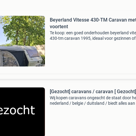
Beyerland Vitesse 430-TM Caravan me
voortent
Te koop: een goed onderhouden beyerland vit
430-tm caravan 1995, ideaal voor gezinnen of
koppels. Deze caravan heeft een 2persoons v
bed met goede lattenbodems en goede matra
en een treinz
[Gezocht] caravans / caravan [ Gezocht]
Wij kopen caravans ongeacht de staat door he
nederland / belgie / duitsland / biedt alles aan
schade, oud en defect, sloper, nieuwstaat gra
alles aanbieden... [Beantwoord de vragen lijst