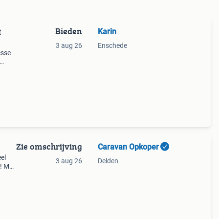
Bieden
Karin
t
3 aug 26
Enschede
esse
ast
ssen,
Zie omschrijving
Caravan Opkoper
el
3 aug 26
Delden
 ! Met
ag
 voo