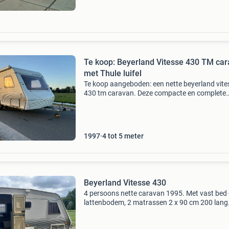
voordelen voor
Te koop: Beyerland Vitesse 430 TM ca
met Thule luifel
Te koop aangeboden: een nette beyerland vite
430 tm caravan. Deze compacte en complete
caravan is ideaal voor stellen of kleine gezinn
caravan beschikt over een comfortabel vast b
een tr
1997
4 tot 5 meter
Beyerland Vitesse 430
4 persoons nette caravan 1995. Met vast bed 
lattenbodem, 2 matrassen 2 x 90 cm 200 lang. 
kan omgebouwd worden voor 2 slaapplaatse
Toilet met wasruimte, veel kast ruimte verwar