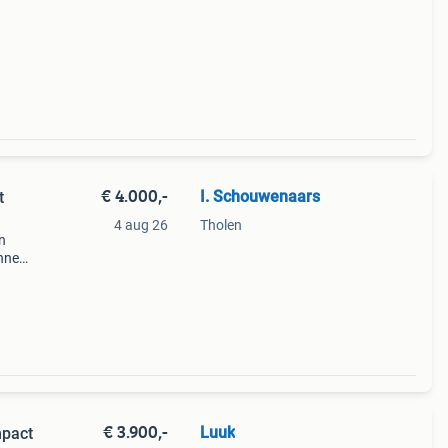
€ 4.000,-
I. Schouwenaars
t
4 aug 26
Tholen
n
innen
maar
it.
€ 3.900,-
Luuk
mpact