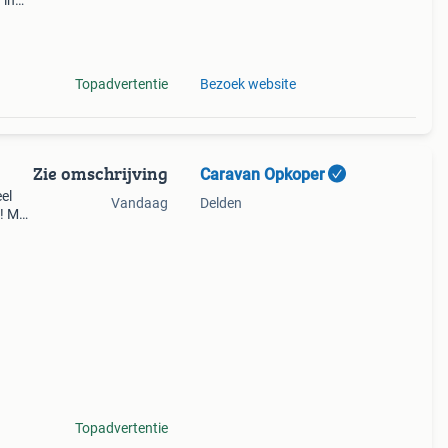
 in
op.*
aat.
Topadvertentie
Bezoek website
Zie omschrijving
Caravan Opkoper
el
Vandaag
Delden
 ! Met
ag
 voo
Topadvertentie