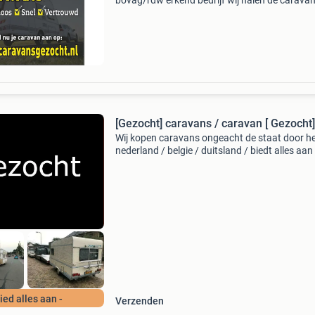
bovag/rdw erkend bedrijf wij halen de caravan
heel nederland bij u thuis camping of stalling 
Een bedrijf waar de bovag en de rdw achterst
Waarom
[Gezocht] caravans / caravan [ Gezocht]
Wij kopen caravans ongeacht de staat door he
nederland / belgie / duitsland / biedt alles aan
schade, oud en defect, sloper, nieuwstaat gra
alles aanbieden... [Beantwoord de vragen lijst
Bied alles aan -
Verzenden