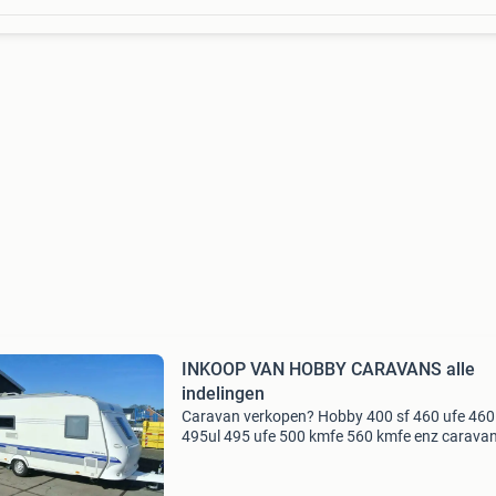
INKOOP VAN HOBBY CARAVANS alle
indelingen
Caravan verkopen? Hobby 400 sf 460 ufe 460 
495ul 495 ufe 500 kmfe 560 kmfe enz caravan
op zoek naar caravans. Wat wij zoeken alle m
alle indelingen bouwjaar v.a 1990 tm 2024