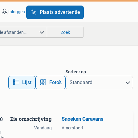
Inloggen
Plaats advertentie
lle afstanden…
Zoek
Sorteer op
Lijst
Foto’s
Zie omschrijving
Snoeken Caravans
Vandaag
Amersfoort
r