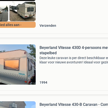
Bied alles aan -
Verzenden
Beyerland Vitesse 430D 4-persoons me
stapelbed
Deze leuke caravan is per direct beschikbaar e
klaar voor nieuwe avonturen! Ideaal voor gez
met een tweepersoonsbed en een stapelbed 
stapelbed is makkelijk te vervangen voor treinz
Alle
1994
Beyerland Vitesse 430-B Caravan - Co