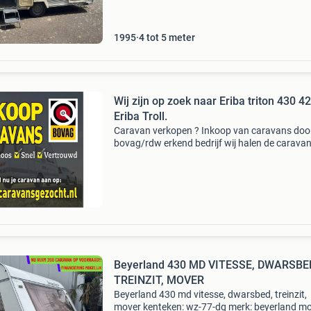
is eruit,
1995
4 tot 5 meter
Wij zijn op zoek naar Eriba triton 430 420
Eriba Troll.
Caravan verkopen ? Inkoop van caravans doo
bovag/rdw erkend bedrijf wij halen de caravan
heel nederland bij u thuis camping of stalling 
Een bedrijf waar de bovag en de rdw achterst
Waarom
Beyerland 430 MD VITESSE, DWARSBE
TREINZIT, MOVER
Beyerland 430 md vitesse, dwarsbed, treinzit,
mover kenteken: wz-77-dg merk: beyerland mo