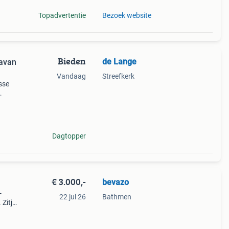
Topadvertentie
Bezoek website
Bieden
de Lange
ravan
Vandaag
Streefkerk
sse
en. De
ed en
Dagtopper
€ 3.000,-
bevazo
-
22 jul 26
Bathmen
Zitje
n.
ming