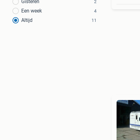
Gisteren
2
Een week
4
Altijd
11