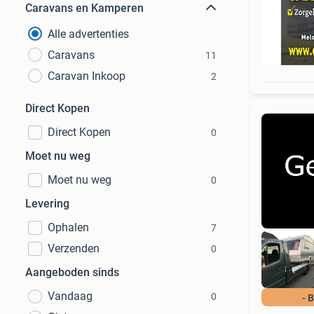
Caravans en Kamperen
Alle advertenties
Caravans
11
Caravan Inkoop
2
Direct Kopen
Direct Kopen
0
Moet nu weg
Moet nu weg
0
Levering
Ophalen
7
Verzenden
0
Aangeboden sinds
Vandaag
0
- 