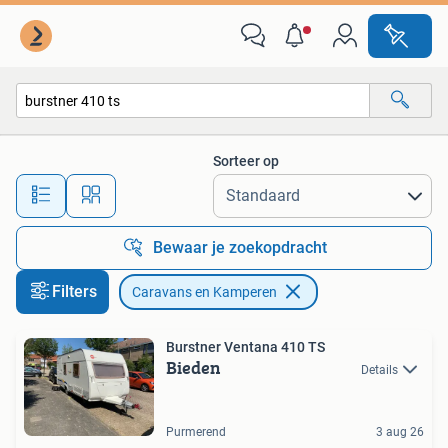
Caravans en Kamperen
Sorteer op
Alle afstanden…
Bewaar je zoekopdracht
Filters
Caravans en Kamperen
Burstner Ventana 410 TS
Bieden
Details
Purmerend
3 aug 26