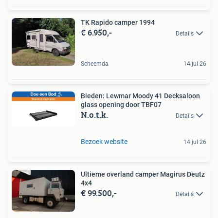
TK Rapido camper 1994
€ 6.950,-
Details
Scheemda
14 jul 26
Bieden: Lewmar Moody 41 Decksaloon
glass opening door TBF07
N.o.t.k.
Details
Bezoek website
14 jul 26
Ultieme overland camper Magirus Deutz
4x4
€ 99.500,-
Details