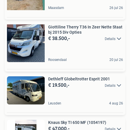
Maasdam
26 jul 26
Giottiline Therry T36 In Zeer Nette Staat
bj 2015 Div Opties
€ 38.500,-
Details
Roosendaal
20 jul 26
Dethleff Globeltrotter Esprit 2001
€ 19.500,-
Details
Leusden
4 aug 26
Knaus Sky TI 650 MF (1054197)
€ 47.000,-
Details