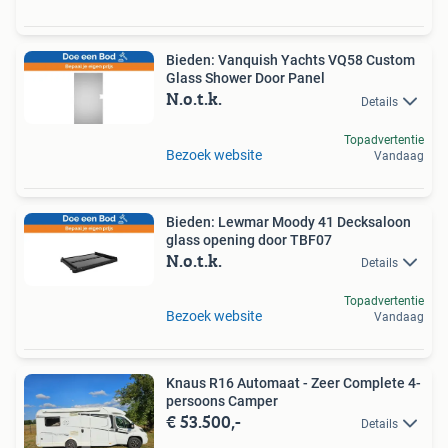
Bieden: Vanquish Yachts VQ58 Custom
Glass Shower Door Panel
N.o.t.k.
Details
Topadvertentie
Bezoek website
Vandaag
Bieden: Lewmar Moody 41 Decksaloon
glass opening door TBF07
N.o.t.k.
Details
Topadvertentie
Bezoek website
Vandaag
Knaus R16 Automaat - Zeer Complete 4-
persoons Camper
€ 53.500,-
Details