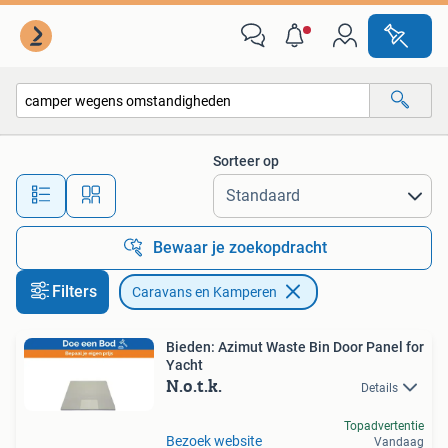
Caravans en Kamperen
Sorteer op
Alle afstanden…
Bewaar je zoekopdracht
Filters
Caravans en Kamperen
Bieden: Azimut Waste Bin Door Panel for
Yacht
N.o.t.k.
Details
Topadvertentie
Bezoek website
Vandaag