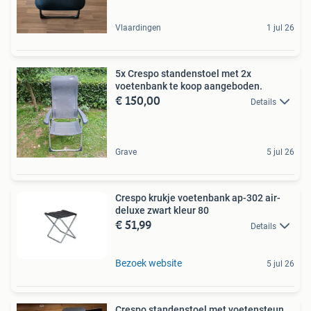
Vlaardingen
1 jul 26
5x Crespo standenstoel met 2x
voetenbank te koop aangeboden.
€ 150,00
Details
Grave
5 jul 26
Crespo krukje voetenbank ap-302 air-
deluxe zwart kleur 80
€ 51,99
Details
Bezoek website
5 jul 26
Crespo standenstoel met voetensteun