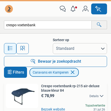
Caravans en Kamperen
Sorteer op
Alle afstanden…
Bewaar je zoekopdracht
Filters
Caravans en Kamperen
Crespo voetenbank rp-215 air-deluxe
blauw kleur 84
€ 78,99
Details
Topadvertentie
Bezoek website
31 jul 26