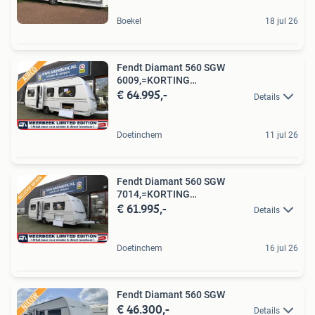
Boekel
18 jul 26
Fendt Diamant 560 SGW
6009,=KORTING
€ 64.995,-
AUTOSTEADY+AIRCO+MOVER+E
Details
Doetinchem
11 jul 26
Fendt Diamant 560 SGW
7014,=KORTING
€ 61.995,-
AIRCO+ALDE+MOVER+THULE
Details
Doetinchem
16 jul 26
Fendt Diamant 560 SGW
€ 46.300,-
Details