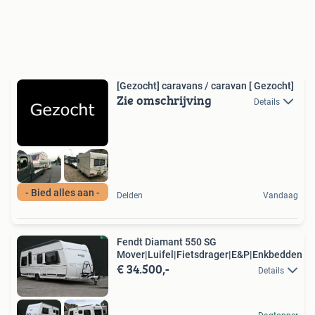
[Gezocht] caravans / caravan [ Gezocht]
Zie omschrijving
Details
- Bied alles aan -
Delden
Vandaag
Fendt Diamant 550 SG
Mover|Luifel|Fietsdrager|E&P|Enkbedden
€ 34.500,-
Details