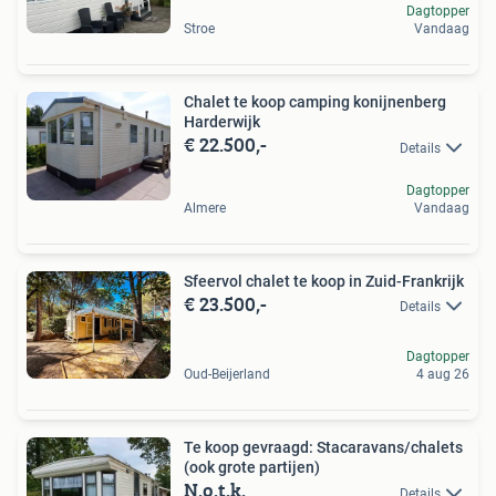
Dagtopper
Stroe
Vandaag
Chalet te koop camping konijnenberg
Harderwijk
€ 22.500,-
Details
Dagtopper
Almere
Vandaag
Sfeervol chalet te koop in Zuid-Frankrijk
€ 23.500,-
Details
Dagtopper
Oud-Beijerland
4 aug 26
Te koop gevraagd: Stacaravans/chalets
(ook grote partijen)
N.o.t.k.
Details