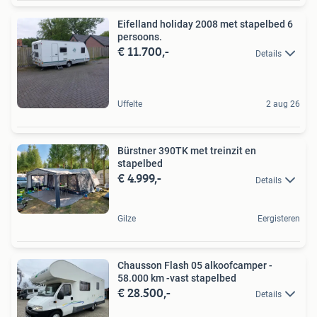
Eifelland holiday 2008 met stapelbed 6
persoons.
€ 11.700,-
Details
Uffelte
2 aug 26
Bürstner 390TK met treinzit en
stapelbed
€ 4.999,-
Details
Gilze
Eergisteren
Chausson Flash 05 alkoofcamper -
58.000 km -vast stapelbed
€ 28.500,-
Details