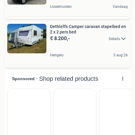
IJsselmuiden
Vandaag
Dethleffs Camper caravan stapelbed en
2 x 2 pers bed
€ 8.200,-
Details
Hengelo
3 aug 26