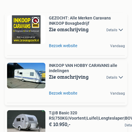
GEZOCHT: Alle Merken Caravans
INKOOP Bovagbedrijf
Zie omschrijving
Details
Bezoek website
Vandaag
INKOOP VAN HOBBY CARAVANS alle
indelingen
Zie omschrijving
Details
Bezoek website
Vandaag
T@B Basic 320
RS|750KG|Voortent|Luifel|Lengteslaper|B
€ 10.950,-
Deta