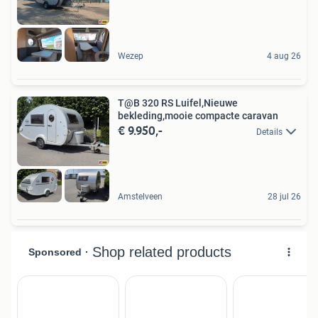
Wezep
4 aug 26
T@B 320 RS Luifel,Nieuwe
bekleding,mooie compacte caravan
€ 9.950,-
Details
Amstelveen
28 jul 26