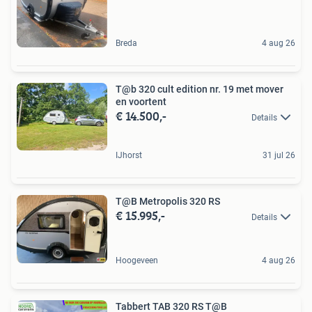
Breda
4 aug 26
T@b 320 cult edition nr. 19 met mover
en voortent
€ 14.500,-
Details
IJhorst
31 jul 26
T@B Metropolis 320 RS
€ 15.995,-
Details
Hoogeveen
4 aug 26
Tabbert TAB 320 RS T@B