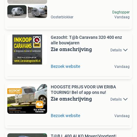
Dagtopper
Oosterblokker
Vandaag
Gezocht: T@b Caravans 320 400 enz
alle bouwjaren
Zie omschrijving
Details
Bezoek website
Vandaag
HOOGSTE PRIJS VOOR UW ERIBA
TOURING! Bel of app ons nu!
Zie omschrijving
Details
Bezoek website
Vandaag
T@B L 400 ALKO Mover|Voortent|