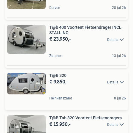
Duiven
28 jul 26
T@b 400 Voortent Fietsendrager INCL.
STALLING
€ 23.950,-
Details
Zutphen
13 jul 26
T@B 320
€ 9.850,-
Details
Heinkenszand
8 jul 26
T@B Tab 320 Voortent Fietsendragers
€ 15.950,-
Details