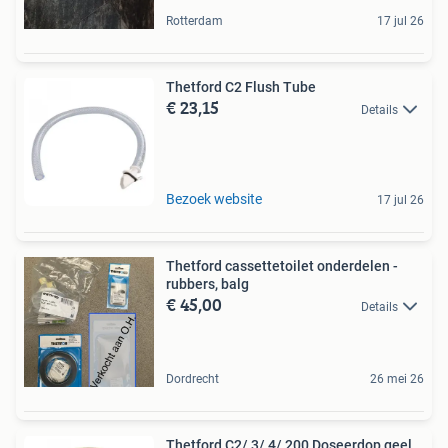
Rotterdam
17 jul 26
Thetford C2 Flush Tube
€ 23,15
Details
Bezoek website
17 jul 26
Thetford cassettetoilet onderdelen -
rubbers, balg
€ 45,00
Details
Dordrecht
26 mei 26
Thetford C2/ 3/ 4/ 200 Doseerdop geel