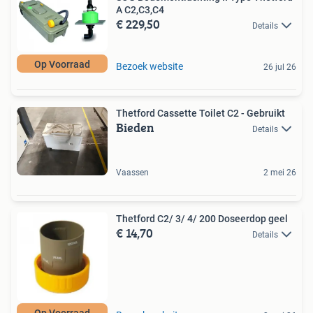
A C2,C3,C4
€ 229,50
Details
Op Voorraad
Bezoek website
26 jul 26
Thetford Cassette Toilet C2 - Gebruikt
Bieden
Details
Vaassen
2 mei 26
Thetford C2/ 3/ 4/ 200 Doseerdop geel
€ 14,70
Details
Op Voorraad