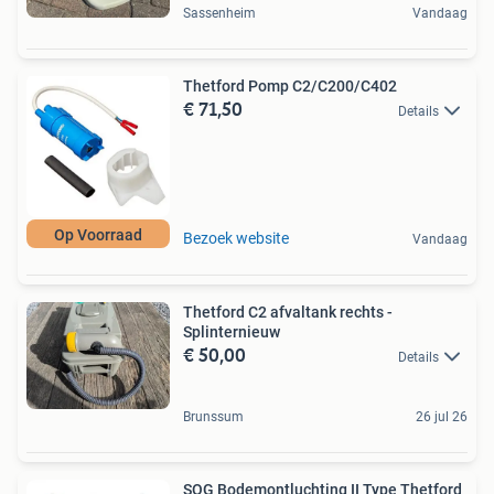
Sassenheim
Vandaag
Thetford Pomp C2/C200/C402
€ 71,50
Details
Op Voorraad
Bezoek website
Vandaag
Thetford C2 afvaltank rechts -
Splinternieuw
€ 50,00
Details
Brunssum
26 jul 26
SOG Bodemontluchting II Type Thetford