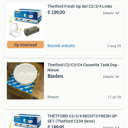
Thetford Fresh-Up Set C2/3/4 Links
€ 139,00
Details
Op Voorraad
Bezoek website
2 aug 26
Thetford C2/C3/C4 Cassette Tank Dop -
Nieuw
Bieden
Details
Rhenen
11 jul 26
THETFORD C2/3/4 RECHTS FRESH UP
SET (Thetford C234 Serie)
€ 189,95
Details