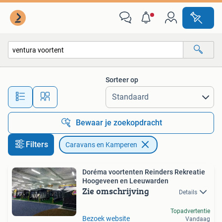
Caravans en Kamperen
Sorteer op
Alle afstanden…
Bewaar je zoekopdracht
Filters
Caravans en Kamperen
Doréma voortenten Reinders Rekreatie
Hoogeveen en Leeuwarden
Zie omschrijving
Details
Topadvertentie
Bezoek website
Vandaag