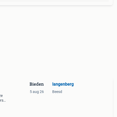
Bieden
langenberg
5 aug 26
Beesd
ze
ers
emaal
j