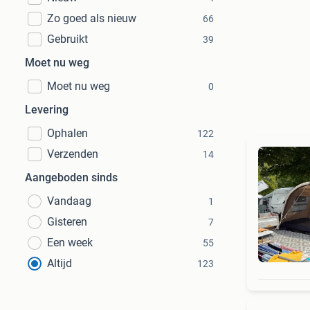
Zo goed als nieuw
66
Gebruikt
39
Moet nu weg
Moet nu weg
0
Levering
Ophalen
122
Verzenden
14
Aangeboden sinds
Vandaag
1
Gisteren
7
Een week
55
Altijd
123