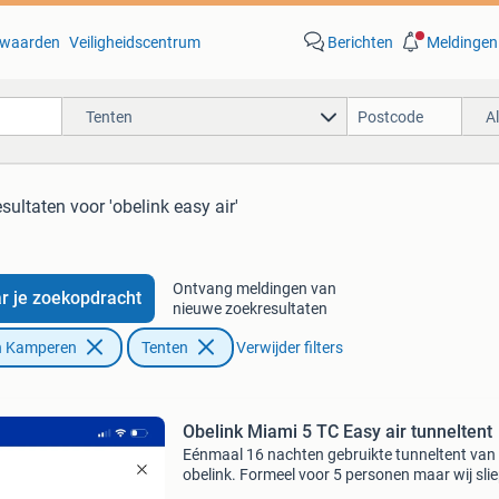
waarden
Veiligheidscentrum
Berichten
Meldingen
Tenten
A
esultaten
voor 'obelink easy air'
Ontvang meldingen van
r je zoekopdracht
nieuwe zoekresultaten
n Kamperen
Tenten
Verwijder filters
Obelink Miami 5 TC Easy air tunneltent
Eénmaal 16 nachten gebruikte tunneltent van
obelink. Formeel voor 5 personen maar wij sli
er met vier personen in. Zo goed als nieuw! He