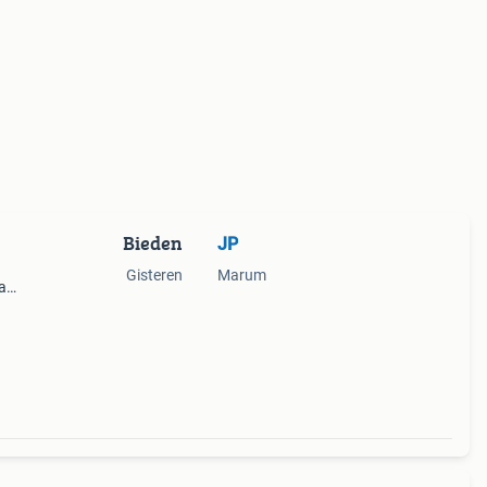
Bieden
JP
Gisteren
Marum
a
ge