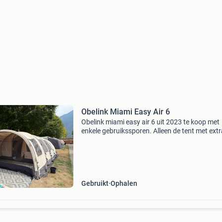
Obelink Miami Easy Air 6
Obelink miami easy air 6 uit 2023 te koop met
enkele gebruikssporen. Alleen de tent met extr
voorkant en met aparte hor, haringen en
handpomp is te koop. Niet alle kleden en overi
spullen op de fot
Gebruikt
Ophalen