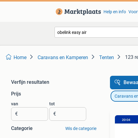
Help en info
Voor
123 r
Home
Caravans en Kamperen
Tenten
Verfijn resultaten
Bewaa
Prijs
Caravans e
van
tot
€
€
Categorie
Wis de categorie