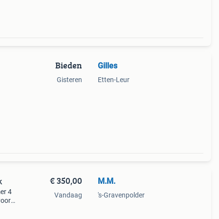
Bieden
Gilles
Gisteren
Etten-Leur
.
 van
€ 350,00
M.M.
k
er 4
Vandaag
's-Gravenpolder
voor
n
dige