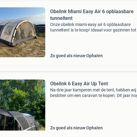
Obelink Miami Easy Air 6 opblaasbare
tunneltent
Onze obelink miami easy air 6 opblaasbare
tunneltent is te koop! Ideaal voor gezinnen tot
personen. De tent is zeer eenvoudig en snel op
zetten dankzij het opblaasbare frame. Dit kan
behulp v
Zo goed als nieuw
Ophalen
Obelink 6 Easy Air Up Tent
Na drie jaar kamperen met de tent, hebben wij
besloten om een caravan te kopen. Dit jaar no
mee gekampeerd, en alles werkt naar behoren!
hebben er nog een extra luifel bij, staat niet o
op
Zo goed als nieuw
Ophalen