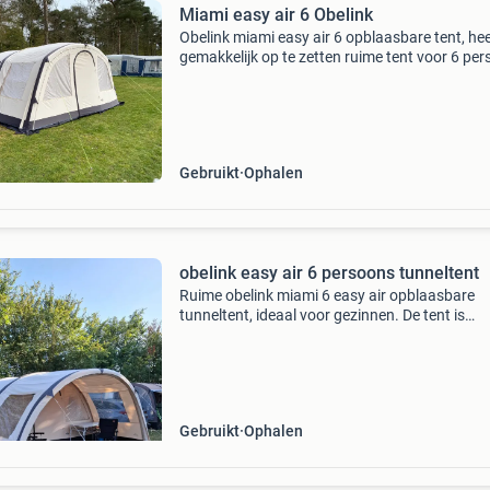
Miami easy air 6 Obelink
Obelink miami easy air 6 opblaasbare tent, hee
gemakkelijk op te zetten ruime tent voor 6 pe
op de eerste foto&#39;s staat de tent met de lu
(en voorzetwand) opgezet, de laatste foto&a
Gebruikt
Ophalen
obelink easy air 6 persoons tunneltent
Ruime obelink miami 6 easy air opblaasbare
tunneltent, ideaal voor gezinnen. De tent is
eenvoudig op te zetten dankzij het opblaasba
frame en biedt comfortabele slaapplaatsen to
personen. Inclusi
Gebruikt
Ophalen