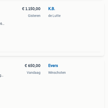
€ 1.150,00
K.B.
Gisteren
de Lutte
 6
 te
 met
€ 650,00
Evers
Vandaag
Winschoten
g
 Wij
pgezet