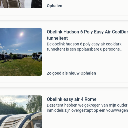
Ophalen
Obelink Hudson 6 Poly Easy Air CoolDa
tunneltent
De obelink hudson 6 poly easy air cooldark
tunneltent is een opblaasbare 6 persoons
tunneltent met een extra ruim voorportaal en 
kuipgrondzeil in het leefgedeelte. Check de we
van obelink vo
Zo goed als nieuw
Ophalen
Obelink easy air 4 Rome
Deze tent hebben we gekregen van mijn ouders
inmiddels zijn overgestapt op een vouwwagen.
hebben ‘m een keer geprobeerd, maar kamper
blijkt gewoon niks voor ons. Zonde om zo’n m
tent on