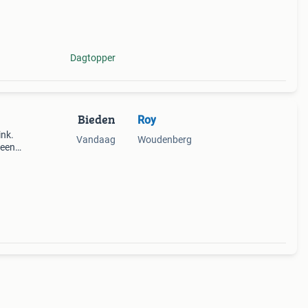
as
Dagtopper
Bieden
Roy
ink.
Vandaag
Woudenberg
 een
d maar
a st