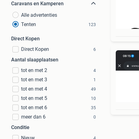
Caravans en Kamperen
Alle advertenties
Tenten
123
Direct Kopen
Direct Kopen
6
Aantal slaapplaatsen
tot en met 2
4
tot en met 3
1
tot en met 4
49
tot en met 5
10
tot en met 6
35
meer dan 6
0
Conditie
Nieuw
4