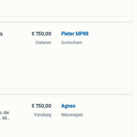
€ 750,00
Pieter MP88
rk
Gisteren
Gorinchem
vast
bsite
€ 750,00
Agnes
, die
Vandaag
Nieuwegein
 Wij
en
ooie