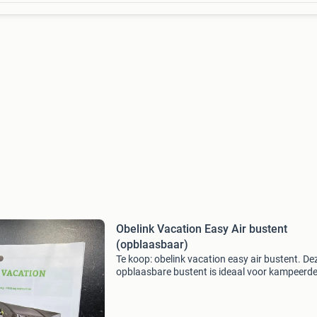
Obelink Vacation Easy Air bustent
(opblaasbaar)
Te koop: obelink vacation easy air bustent. De
opblaasbare bustent is ideaal voor kampeerd
die snel en eenvoudig op te zetten is hij is hel
nieuw slechts 1 x opgezet ( zie foto, s) om te ki