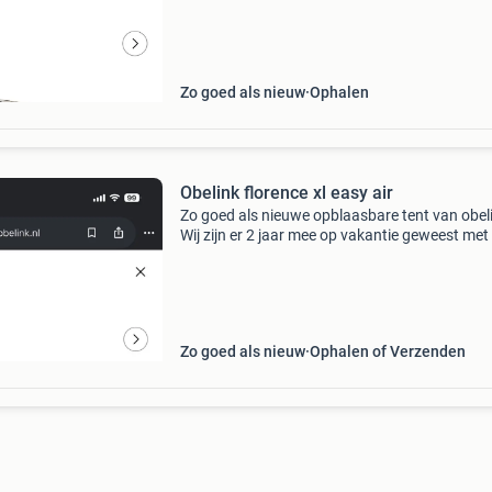
geen goede foto’s gemaakt toen hij opgezet w
maar is
Zo goed als nieuw
Ophalen
Obelink florence xl easy air
Zo goed als nieuwe opblaasbare tent van obel
Wij zijn er 2 jaar mee op vakantie geweest met
gezin van 5. Echt super veel plezier van geha
gaan wat anders proberen. Zelfs nog een extr
Zo goed als nieuw
Ophalen of Verzenden