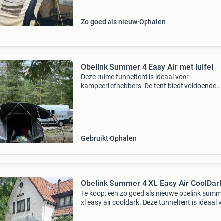
Zo goed als nieuw
Ophalen
Obelink Summer 4 Easy Air met luifel
Deze ruime tunneltent is ideaal voor
kampeerliefhebbers. De tent biedt voldoende
slaapplaatsen en een comfortabele leefruimte
Perfect voor gezinnen of groepen vrienden die
de natuur willen geniet
Gebruikt
Ophalen
Obelink Summer 4 XL Easy Air CoolDar
Te koop: een zo goed als nieuwe obelink summ
xl easy air cooldark. Deze tunneltent is ideaal 
gezinnen tot 4 personen en is voorzien van ee
handig opblaassysteem voor snelle en eenvou