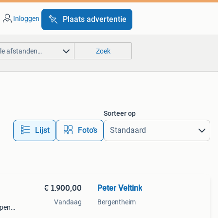
Inloggen
Plaats advertentie
lle afstanden…
Zoek
Sorteer op
Lijst
Foto’s
€ 1.900,00
Peter Veltink
Vandaag
Bergentheim
epen
laas