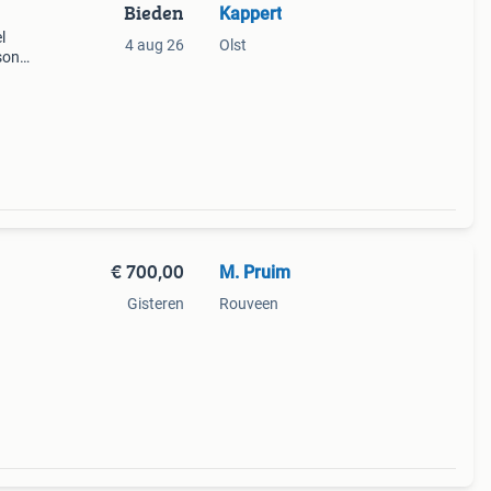
Bieden
Kappert
l
4 aug 26
Olst
rsonen
ifel
m
€ 700,00
M. Pruim
Gisteren
Rouveen
re
t 6