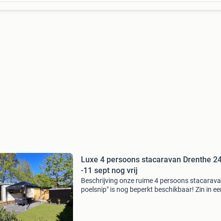
Luxe 4 persoons stacaravan Drenthe 2
-11 sept nog vrij
Beschrijving onze ruime 4 persoons stacarava
poelsnip" is nog beperkt beschikbaar! Zin in ee
fijne vakantie of heerlijk nazomeren in het moo
drenthe! Boek voor minimaal 4 nachten en