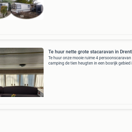
restaurant, snackbar, (horeca open hoogseiz
h
Te huur nette grote stacaravan in Dren
Te huur onze mooie ruime 4 persoonscaravan
camping de tien heugten in een bosrijk gebied 
schoonloo (drenthe). Beschikbare plekken:
zomervakantie: ❗️15 t/m 23 augustus 550,- per
week ❗️16 septemb