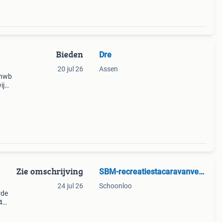
Bieden
Dre
20 jul 26
Assen
anwb
ij
et.
tige
Zie omschrijving
SBM-recreatiestacaravanverhuur
24 jul 26
Schoonloo
rde
4
n,