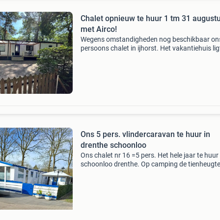
Chalet opnieuw te huur 1 tm 31 august
met Airco!
Wegens omstandigheden nog beschikbaar ons
persoons chalet in ijhorst. Het vakantiehuis lig
het gebied het reestdal, op de grens van overij
en drenthe ter midden van bossen en natuur. 
Ons 5 pers. vlindercaravan te huur in
drenthe schoonloo
Ons chalet nr 16 =5 pers. Het hele jaar te huur 
schoonloo drenthe. Op camping de tienheugte
0️⃣6️⃣1️⃣9️⃣0️⃣3️⃣0️⃣3️⃣0️⃣1️⃣ Bellen of whatsapp. 
week 400,- ( oktober t/m maart). Meerdere w