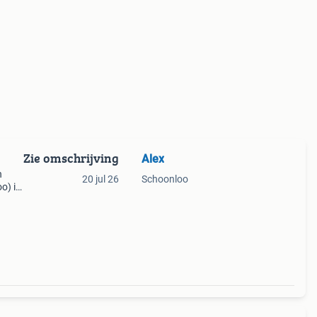
Zie omschrijving
Alex
n
20 jul 26
Schoonloo
o) in
is in