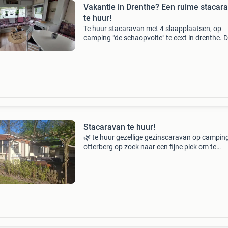
Vakantie in Drenthe? Een ruime stacar
te huur!
Te huur stacaravan met 4 slaapplaatsen, op
camping "de schaopvolte" te eext in drenthe. D
prachtige plekje in de natuur is in 2026 weer
beschikbaar, van 1 april tot 1 oktober. Stuur o
Stacaravan te huur!
🌿 te huur gezellige gezinscaravan op campin
otterberg op zoek naar een fijne plek om te
ontspannen in drenthe? Deze gezellige carava
perfect voor gezinnen of rustzoekers die wille
genieten v