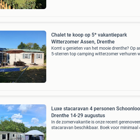
Chalet te koop op 5* vakantiepark
Witterzomer Assen, Drenthe
Komt u genieten van het mooie drenthe? Op 
5-sterren top camping witterzomer verhuren w
ons volledig gemoderniseerde 4-persoons chal
Het chalet staat op een ruime kavel op een rus
locatie
Luxe stacaravan 4 personen Schoonloo
Drenthe 14-29 augustus
In de zomervakantie is onze recent gerenovee
stacaravan beschikbaar. Boek voor minimaal 
nachten en betaal 105 euro per nacht! Dit is
inclusief schoonmaak, beddengoed, parkkoste