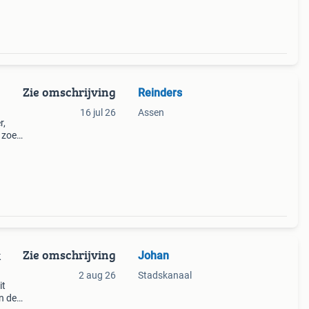
Zie omschrijving
Reinders
16 jul 26
Assen
r,
p zoek
 de
Zie omschrijving
Johan
k
2 aug 26
Stadskanaal
it
n de