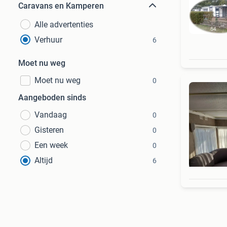
Caravans en Kamperen
Alle advertenties
Verhuur
6
Moet nu weg
Moet nu weg
0
Aangeboden sinds
Vandaag
0
Gisteren
0
Een week
0
Altijd
6