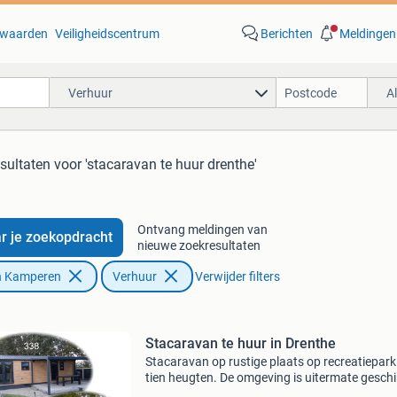
waarden
Veiligheidscentrum
Berichten
Meldingen
Verhuur
A
esultaten
voor 'stacaravan te huur drenthe'
Ontvang meldingen van
r je zoekopdracht
nieuwe zoekresultaten
n Kamperen
Verhuur
Verwijder filters
Stacaravan te huur in Drenthe
Stacaravan op rustige plaats op recreatiepark
tien heugten. De omgeving is uitermate geschi
voor het maken van uitstapjes. Op het park zij