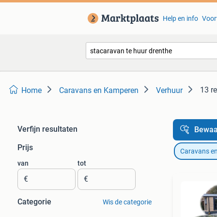
Help en info
Voor
13 r
Home
Caravans en Kamperen
Verhuur
Verfijn resultaten
Bewaa
Prijs
Caravans e
van
tot
€
€
Categorie
Wis de categorie