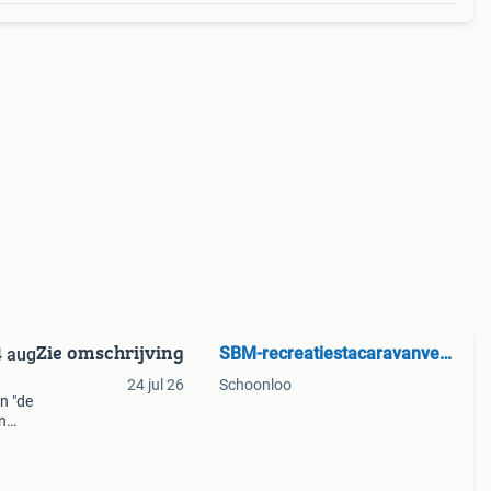
Zie omschrijving
SBM-recreatiestacaravanverhuur
4 aug
24 jul 26
Schoonloo
n "de
n
ie