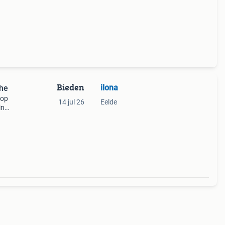
oen de
Bieden
ilona
the
 op
14 jul 26
Eelde
in