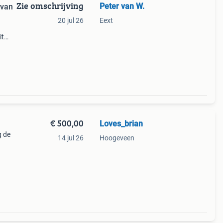
Zie omschrijving
Peter van W.
avan
20 jul 26
Eext
it
ns ee
€ 500,00
Loves_brian
g de
14 jul 26
Hoogeveen
n is
n