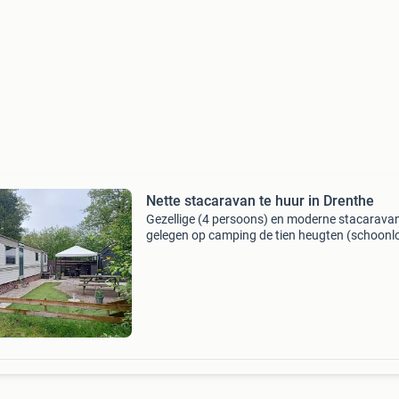
Nette stacaravan te huur in Drenthe
Gezellige (4 persoons) en moderne stacarava
gelegen op camping de tien heugten (schoonlo
het hart van het mooie drenthe. Onze caravan 
2026 beschikbaar voor verhuur van april t/m
oktober vo