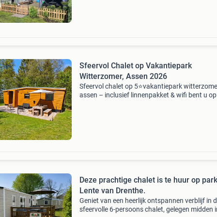
toeristenbelasti
Sfeervol Chalet op Vakantiepark
Witterzomer, Assen 2026
Sfeervol chalet op 5⭐vakantiepark witterzome
assen – inclusief linnenpakket & wifi ​bent u o
naar een heerlijke plek om tot rust te komen in
drentse natuur? Ons sfeervol ingerichte chal
Deze prachtige chalet is te huur op par
Lente van Drenthe.
Geniet van een heerlijk ontspannen verblijf in d
sfeervolle 6-persoons chalet, gelegen midden i