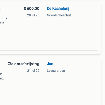
€ 600,00
De Kachelerij
us
29 jul 26
Noordscheschut
 1- 5
t in
ssel
Binn
Zie omschrijving
Jan
21 jul 26
Leeuwarden
in
n.
Per
eken