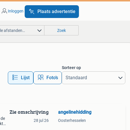
Inloggen
Plaats advertentie
lle afstanden…
Zoek
Sorteer op
Lijst
Foto’s
Zie omschrijving
angelinehidding
 de
28 jul 26
Oosterhesselen
kt
n een