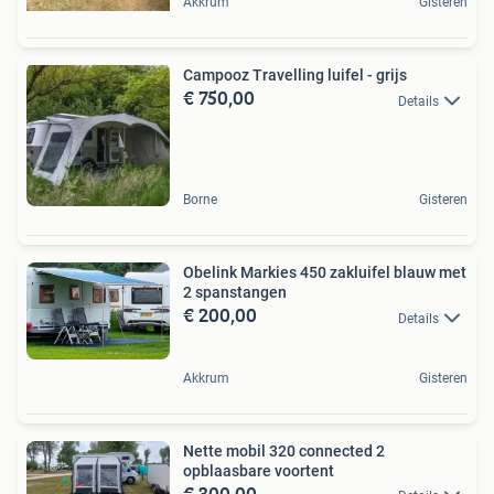
Akkrum
Gisteren
Campooz Travelling luifel - grijs
€ 750,00
Details
Borne
Gisteren
Obelink Markies 450 zakluifel blauw met
2 spanstangen
€ 200,00
Details
Akkrum
Gisteren
Nette mobil 320 connected 2
opblaasbare voortent
€ 300,00