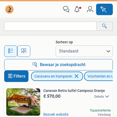
Voortenten en Luifels
Sorteer op
Alle afstanden…
Bewaar je zoekopdracht
Filters
Caravans en Kamperen
Voortenten en Lui
Caravan Retro luifel Campooz Oranje
€ 570,00
Details
Topadvertentie
Bezoek website
Vandaag