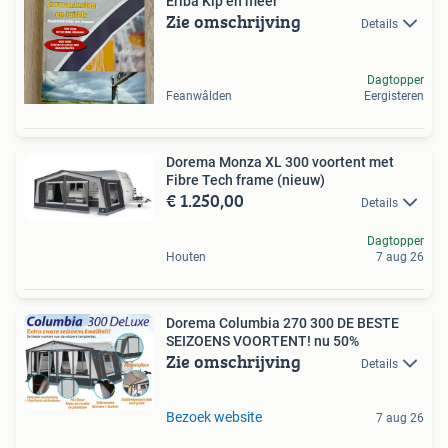
Eriba Kip en meer
Zie omschrijving
Details
Dagtopper
Feanwâlden
Eergisteren
Dorema Monza XL 300 voortent met
Fibre Tech frame (nieuw)
€ 1.250,00
Details
Dagtopper
Houten
7 aug 26
Dorema Columbia 270 300 DE BESTE
SEIZOENS VOORTENT! nu 50%
Zie omschrijving
Details
Bezoek website
7 aug 26