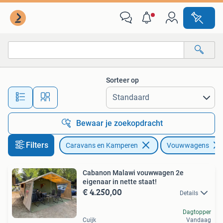
Vouwwagens
Sorteer op
Alle afstanden…
Bewaar je zoekopdracht
Filters
Caravans en Kamperen
Vouwwagens
Cabanon Malawi vouwwagen 2e
eigenaar in nette staat!
€ 4.250,00
Details
Dagtopper
Cuijk
Vandaag