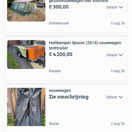
gezinsvouwwagen met voortent
€ 300,00
Details
Donkerbroek
3 aug 26
Holtkamper Spacer (2014) vouwwagen
tenttrailer
€ 4.200,00
Details
Kapelle
3 aug 26
vouwwagen
Zie omschrijving
Details
Raalte
2 aug 26