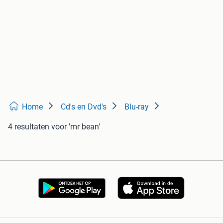
Home
Cd's en Dvd's
Blu-ray
4 resultaten
voor 'mr bean'