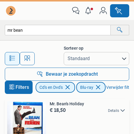
Blu-ray
Sorteer op
Alle afstanden…
Bewaar je zoekopdracht
Filters
Cd's en Dvd's
Blu-ray
Verwijder filter
Mr. Bean's Holiday
€ 18,50
Details