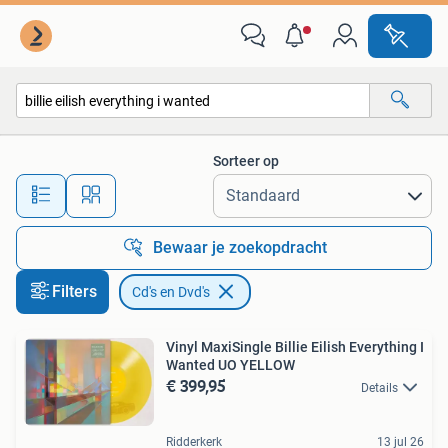
Cd's en Dvd's
Sorteer op
Alle afstanden…
Bewaar je zoekopdracht
Filters
Cd's en Dvd's
Vinyl MaxiSingle Billie Eilish Everything I
Wanted UO YELLOW
€ 399,95
Details
Ridderkerk
13 jul 26