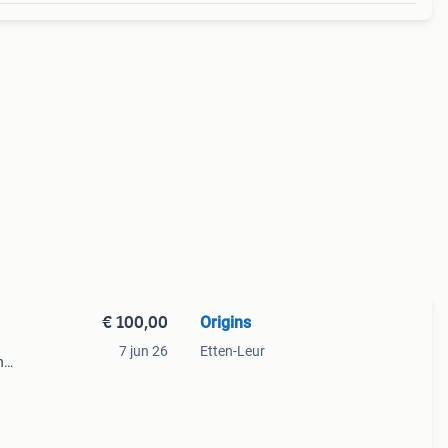
€ 100,00
Origins
7 jun 26
Etten-Leur
n