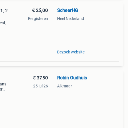
€ 25,00
ScheerHG
1, 2
Eergisteren
Heel Nederland
eal,
aak.
Bezoek website
€ 37,50
Robin Oudhuis
yans
25 jul 26
Alkmaar
or
h of
ha