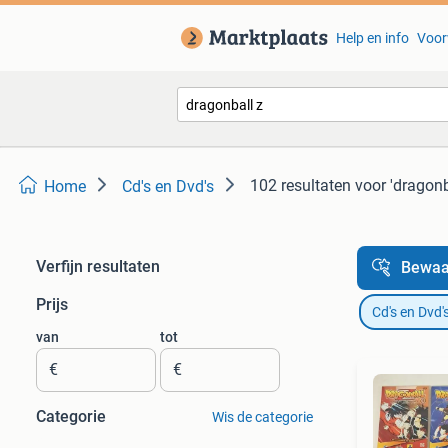
Help en info
Voor
102 resultaten
voor 'dragonb
Home
Cd's en Dvd's
Verfijn resultaten
Bewaa
Prijs
Cd's en Dvd'
van
tot
€
€
Categorie
Wis de categorie