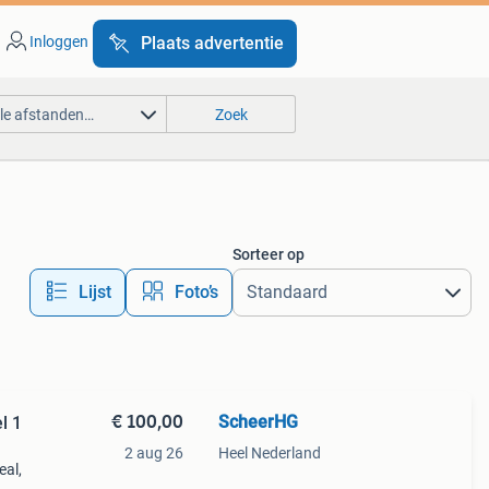
Inloggen
Plaats advertentie
lle afstanden…
Zoek
Sorteer op
Lijst
Foto’s
€ 100,00
ScheerHG
l 1
2 aug 26
Heel Nederland
eal,