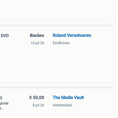
Bieden
Roland Verschueren
p DVD
16 jul 26
Eindhoven
€ 50,00
The Media Vault
8)
ginele
8 jul 26
Veenendaal
a