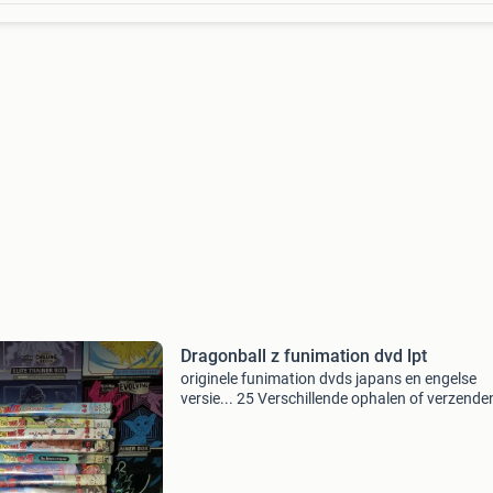
Dragonball z funimation dvd lpt
​originele funimation dvds japans en engelse
versie... 25 Verschillende ophalen of verzende
verzendkosten kosten koper vaste prijs...