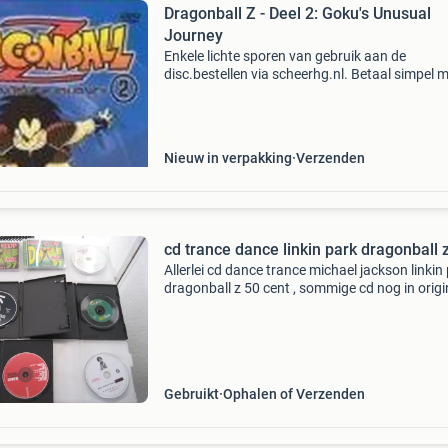
Dragonball Z - Deel 2: Goku's Unusual
Journey
Enkele lichte sporen van gebruik aan de
disc.bestellen via scheerhg.nl. Betaal simpel 
ideal, klarna of paypal binnen 1 - 2 werkdagen
thuisbezorgd. Langskomen mogelijk op afspr
Nieuw in verpakking
Verzenden
cd trance dance linkin park dragonball 
Allerlei cd dance trance michael jackson linkin
dragonball z 50 cent , sommige cd nog in origi
hoes , andere kan ik de doosjes niet meer van
vinden , zijn niet nieuw flink gespeeld met de 
Gebruikt
Ophalen of Verzenden