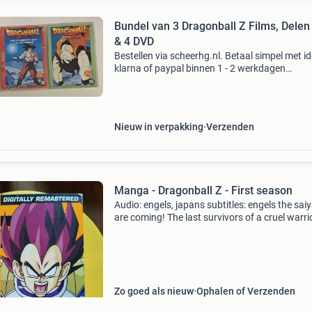
Bundel van 3 Dragonball Z Films, Delen 
& 4 DVD
Bestellen via scheerhg.nl. Betaal simpel met id
klarna of paypal binnen 1 - 2 werkdagen
thuisbezorgd. Langskomen mogelijk op afspr
Nieuw in verpakking
Verzenden
Manga - Dragonball Z - First season
Audio: engels, japans subtitles: engels the sai
are coming! The last survivors of a cruel warri
race, these ruthless villains have carved a pat
destruction across the galaxy, and now they 
Zo goed als nieuw
Ophalen of Verzenden