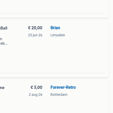
€ 20,00
Brian
Ball
23 jun 26
IJmuiden
em
els.
€ 5,00
Forever-Retro
ime
2 aug 26
Rotterdam
st
or