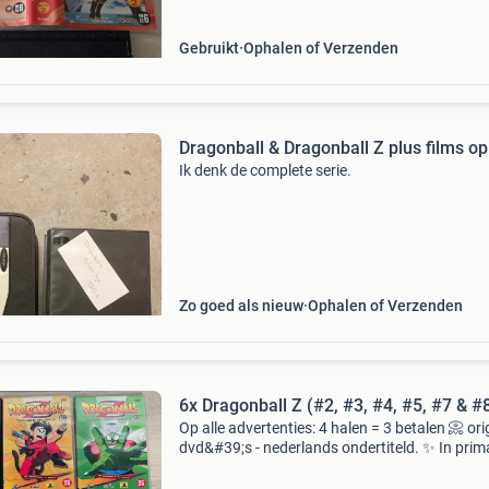
Gebruikt
Ophalen of Verzenden
Dragonball & Dragonball Z plus films o
Ik denk de complete serie.
Zo goed als nieuw
Ophalen of Verzenden
6x Dragonball Z (#2, #3, #4, #5, #7 & #
Op alle advertenties: 4 halen = 3 betalen 📀 ori
dvd&#39;s - nederlands ondertiteld. ✨ In prim
staat. 🚚 Verzending via dhl 💳 betaal veilig en
vertrouwd via betaalverzoeken op alle adverte