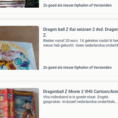
Zo goed als nieuw
Ophalen of Verzenden
Dragon ball Z Kai seizoen 2 dvd. Dragon
Z.
Bieden vanaf 20 euro. 1X gekeken nadat ik h
nieuw heb gekocht. Geen nederlandse ondertit
Meerdere dvds nemen is slimmer qua
verzendkosten. The complete second season,
comprising episodes 27-52 o
Zo goed als nieuw
Ophalen of Verzenden
Dragonball Z Movie 2 VHS Cartoon/An
Vhs/videoband is in goede staat. Engels
gesproken. Inclusief nederlandse ondertitels.
Ophalen geen probleem. Verzenden pakket po
nl/dhl. Bekijk ook mijn andere advertenties vo
meerdere dvd&#39