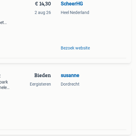
€ 14,30
ScheerHG
2 aug 26
Heel Nederland
met
aak.
Bezoek website
Bieden
susanne
z
 park
Eergisteren
Dordrecht
nele
nod