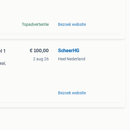
aak.
Topadvertentie
Bezoek website
€ 100,00
ScheerHG
l 1
2 aug 26
Heel Nederland
eal,
aak.
Bezoek website