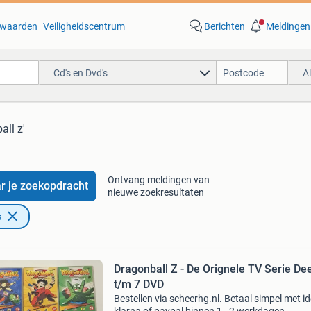
waarden
Veiligheidscentrum
Berichten
Meldingen
Cd's en Dvd's
A
all z'
Ontvang meldingen van
r je zoekopdracht
nieuwe zoekresultaten
s
Dragonball Z - De Orignele TV Serie Dee
t/m 7 DVD
Bestellen via scheerhg.nl. Betaal simpel met id