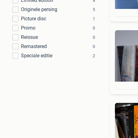
Limited edition
4
Originele persing
5
Picture disc
1
Promo
0
Reissue
0
Remastered
0
Speciale editie
2