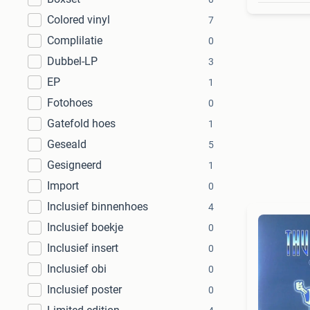
Colored vinyl
7
Complilatie
0
Dubbel-LP
3
EP
1
Fotohoes
0
Gatefold hoes
1
Geseald
5
Gesigneerd
1
Import
0
Inclusief binnenhoes
4
Inclusief boekje
0
Inclusief insert
0
Inclusief obi
0
Inclusief poster
0