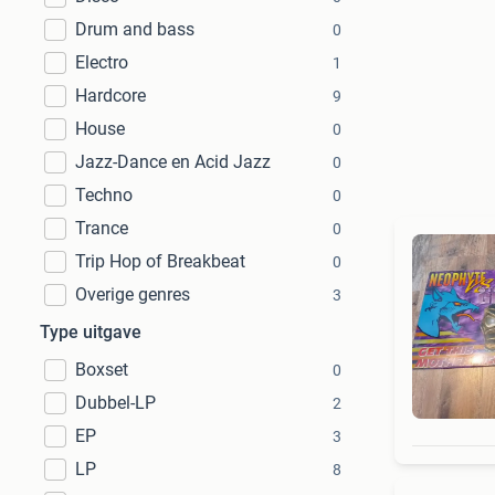
Drum and bass
0
Electro
1
Hardcore
9
House
0
Jazz-Dance en Acid Jazz
0
Techno
0
Trance
0
Trip Hop of Breakbeat
0
Overige genres
3
Type uitgave
Boxset
0
Dubbel-LP
2
EP
3
LP
8