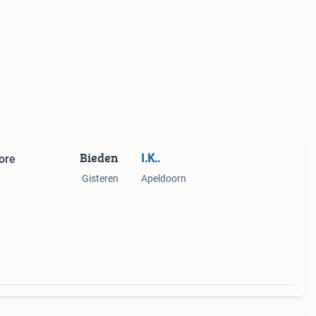
Bieden
I.K..
ore
Gisteren
Apeldoorn
aat
es