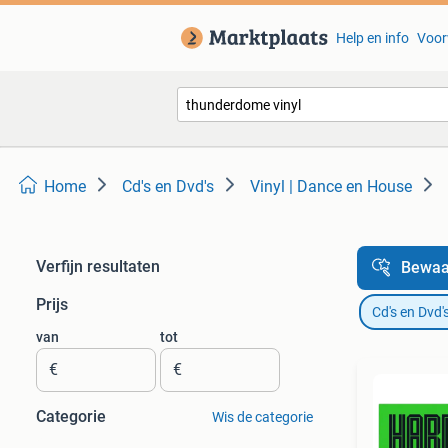
Help en info
Voor
Home
Cd's en Dvd's
Vinyl | Dance en House
Verfijn resultaten
Bewaa
Prijs
Cd's en Dvd'
van
tot
€
€
Categorie
Wis de categorie