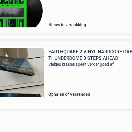
scene, carving his name deep into the legacy o
dance music history.
Nieuw in verpakking
EARTHQUAKE 2 VINYL HARDCORE GA
THUNDERDOME 3 STEPS AHEAD
Vlekjes krasjes speelt verder goed af
Ophalen of Verzenden