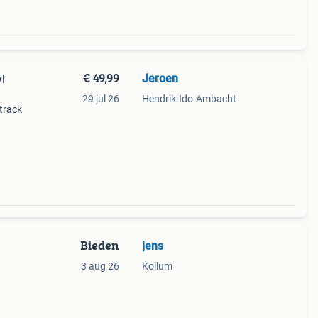
€ 49,99
Jeroen
l
29 jul 26
Hendrik-Ido-Ambacht
 track
Bieden
jens
3 aug 26
Kollum