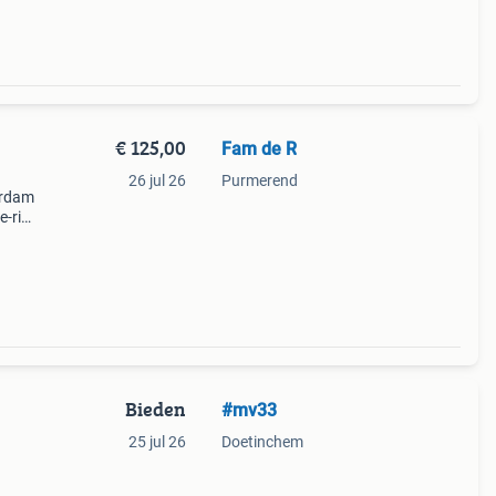
€ 125,00
Fam de R
26 jul 26
Purmerend
-rick
Bieden
#mv33
25 jul 26
Doetinchem