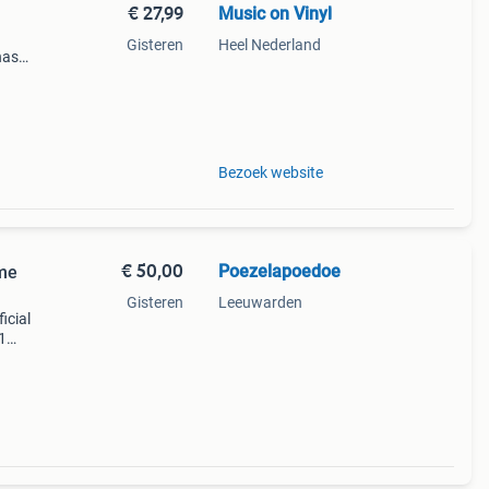
€ 27,99
Music on Vinyl
Gisteren
Heel Nederland
has
f
Bezoek website
€ 50,00
Poezelapoedoe
ime
Gisteren
Leeuwarden
icial
1