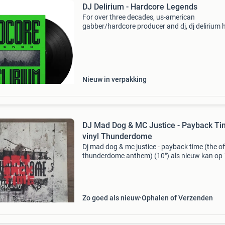
DJ Delirium - Hardcore Legends
For over three decades, us-american
gabber/hardcore producer and dj, dj delirium 
stood at the forefront of the hardcore techno
scene, carving his name deep into the legacy o
dance music history.
Nieuw in verpakking
DJ Mad Dog & MC Justice - Payback T
vinyl Thunderdome
Dj mad dog & mc justice - payback time (the off
thunderdome anthem) (10") als nieuw kan op 
hand tellen dat deze gedraaid is
Zo goed als nieuw
Ophalen of Verzenden