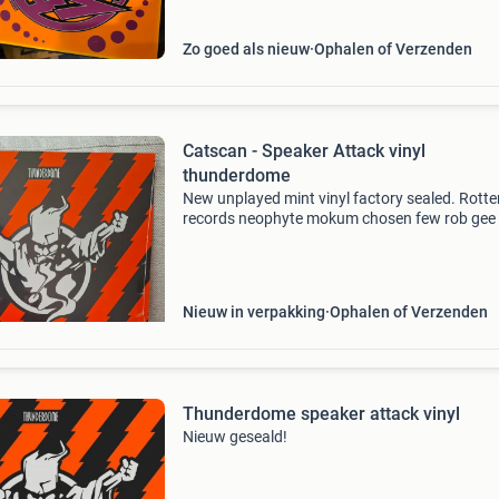
Zo goed als nieuw
Ophalen of Verzenden
Catscan - Speaker Attack vinyl
thunderdome
New unplayed mint vinyl factory sealed. Rotterdam
records neophyte mokum chosen few rob gee e
& tactic dj delerium mantis point 44 dj jordens
hardstyle vinyls platen q-dance mysteryland c
Nieuw in verpakking
Ophalen of Verzenden
Thunderdome speaker attack vinyl
Nieuw geseald!