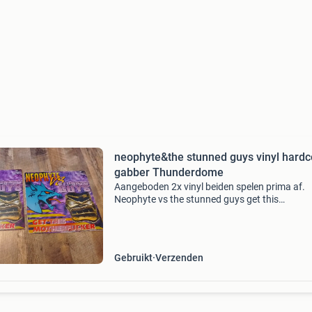
neophyte&the stunned guys vinyl hardc
gabber Thunderdome
Aangeboden 2x vinyl beiden spelen prima af.
Neophyte vs the stunned guys get this
motherfucker. 1 Plaat in prima staat zowel pl
als hoes 1 plaat in ok staat zowel plaat als ho
(deze heeft wat sch
Gebruikt
Verzenden