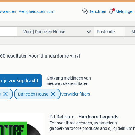
waarden
Veiligheidscentrum
Berichten
Meldingen
Vinyl | Dance en House
A
60 resultaten
voor 'thunderdome vinyl'
Ontvang meldingen van
r je zoekopdracht
nieuwe zoekresultaten
s
Dance en House
Verwijder filters
DJ Delirium - Hardcore Legends
For over three decades, us-american
gabber/hardcore producer and dj, dj delirium 
stood at the forefront of the hardcore techno