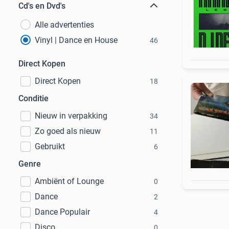
Cd's en Dvd's
Alle advertenties
Vinyl | Dance en House
46
Direct Kopen
Direct Kopen
18
Conditie
Nieuw in verpakking
34
Zo goed als nieuw
11
Gebruikt
6
Genre
Ambiënt of Lounge
0
Dance
2
Dance Populair
4
Disco
0