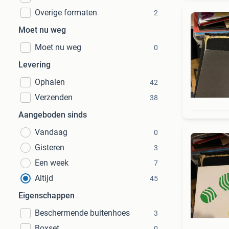
Overige formaten
2
Moet nu weg
Moet nu weg
0
Levering
Ophalen
42
Verzenden
38
Aangeboden sinds
Vandaag
0
Gisteren
3
Een week
7
Altijd
45
Eigenschappen
Beschermende buitenhoes
3
Boxset
0