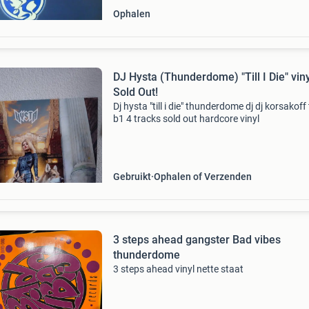
Ophalen
DJ Hysta (Thunderdome) "Till I Die" viny
Sold Out!
Dj hysta "till i die" thunderdome dj dj korsakoff
b1 4 tracks sold out hardcore vinyl
Gebruikt
Ophalen of Verzenden
3 steps ahead gangster Bad vibes
thunderdome
3 steps ahead vinyl nette staat