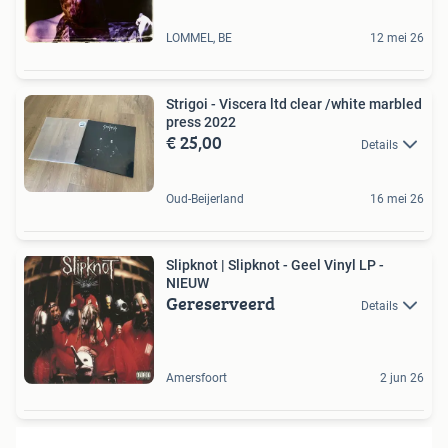
LOMMEL, BE
12 mei 26
Strigoi - Viscera ltd clear /white marbled
press 2022
€ 25,00
Details
Oud-Beijerland
16 mei 26
Slipknot | Slipknot - Geel Vinyl LP -
NIEUW
Gereserveerd
Details
Amersfoort
2 jun 26