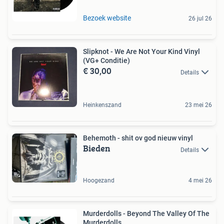
Bezoek website
26 jul 26
Slipknot - We Are Not Your Kind Vinyl
(VG+ Conditie)
€ 30,00
Details
Heinkenszand
23 mei 26
Behemoth - shit ov god nieuw vinyl
Bieden
Details
Hoogezand
4 mei 26
Murderdolls - Beyond The Valley Of The
Murderdolls