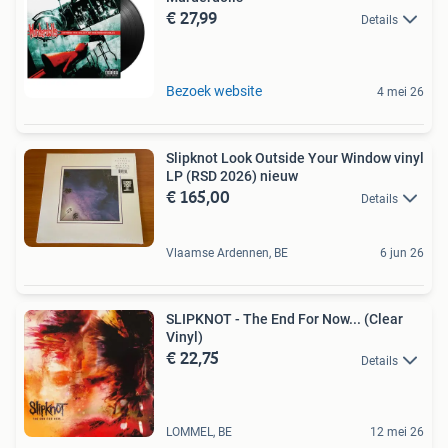
€ 27,99
Details
Bezoek website
4 mei 26
Slipknot Look Outside Your Window vinyl
LP (RSD 2026) nieuw
€ 165,00
Details
Vlaamse Ardennen, BE
6 jun 26
SLIPKNOT - The End For Now... (Clear
Vinyl)
€ 22,75
Details
LOMMEL, BE
12 mei 26