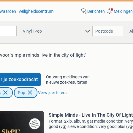
waarden
Veiligheidscentrum
Berichten
Meldingen
Vinyl | Pop
A
voor 'simple minds live in the city of light'
Ontvang meldingen van
r je zoekopdracht
nieuwe zoekresultaten
s
Pop
Verwijder filters
Simple Minds - Live In The City Of Light
Format: 2xlp, album, gat media condition: very
good (vg) sleeve condition: very good plus (vg
record looks vg but plays vg/vg+! Nice copy.