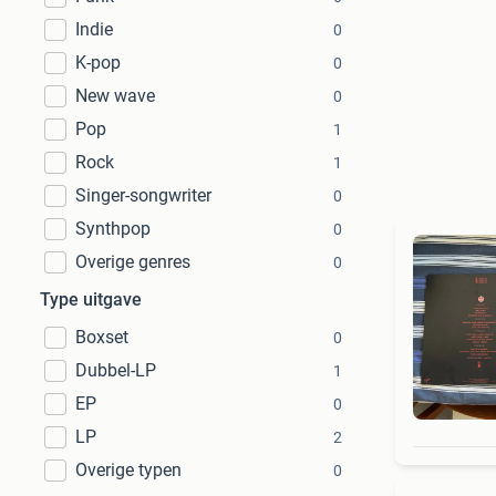
Indie
0
K-pop
0
New wave
0
Pop
1
Rock
1
Singer-songwriter
0
Synthpop
0
Overige genres
0
Type uitgave
Boxset
0
Dubbel-LP
1
EP
0
LP
2
Overige typen
0