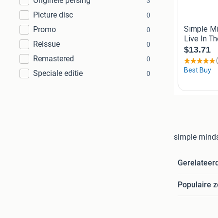
Originele persing
3
Picture disc
0
Promo
0
Reissue
0
Remastered
0
Speciale editie
0
simple minds 
Gerelateer
Populaire 