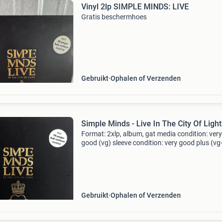
Vinyl 2lp SIMPLE MINDS: LIVE
Gratis beschermhoes
Gebruikt
Ophalen of Verzenden
Simple Minds - Live In The City Of Light
Format: 2xlp, album, gat media condition: very
good (vg) sleeve condition: very good plus (vg
record looks vg but plays vg/vg+! Nice copy.
Coming from a private collection. Label:
virgin,virgin coun
Gebruikt
Ophalen of Verzenden