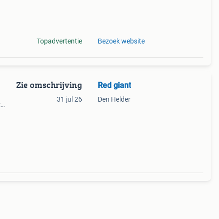
Topadvertentie
Bezoek website
Zie omschrijving
Red giant
31 jul 26
Den Helder
z