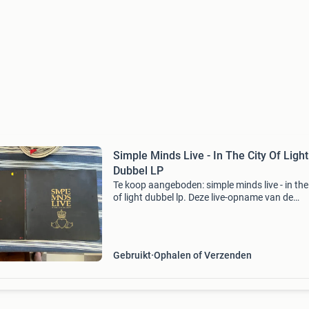
Simple Minds Live - In The City Of Light
Dubbel LP
Te koop aangeboden: simple minds live - in the 
of light dubbel lp. Deze live-opname van de
iconische band simple minds is een must-have
elke fan. De platen en hoes zijn in zeer goede s
Gebruikt
Ophalen of Verzenden