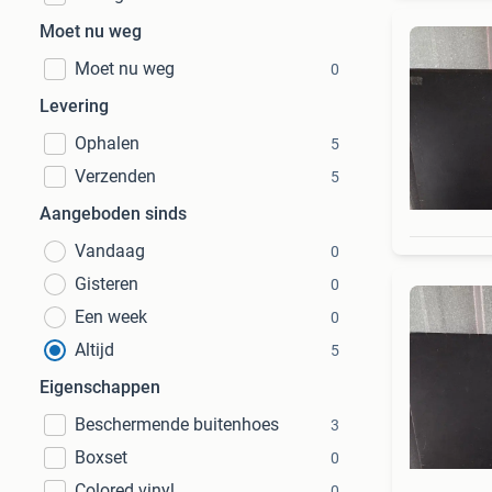
Moet nu weg
Moet nu weg
0
Levering
Ophalen
5
Verzenden
5
Aangeboden sinds
Vandaag
0
Gisteren
0
Een week
0
Altijd
5
Eigenschappen
Beschermende buitenhoes
3
Boxset
0
Colored vinyl
0