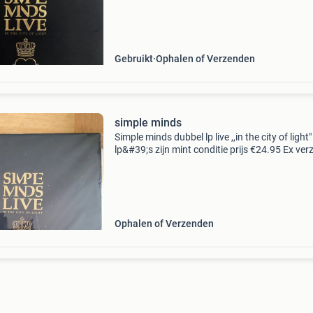
Coming from a private collection. Label:
virgin,virgin coun
Gebruikt
Ophalen of Verzenden
simple minds
Simple minds dubbel lp live ,,in the city of light"
lp&#39;s zijn mint conditie prijs €24.95 Ex ver
postnl
Ophalen of Verzenden