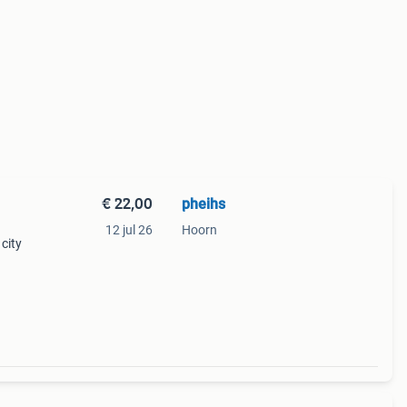
€ 22,00
pheihs
12 jul 26
Hoorn
city
 voor
taat.