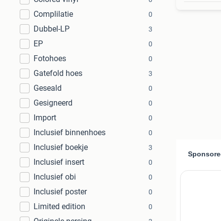
Complilatie
0
Dubbel-LP
3
EP
0
Fotohoes
0
Gatefold hoes
3
Geseald
0
Gesigneerd
0
Import
0
Inclusief binnenhoes
0
Inclusief boekje
3
Inclusief insert
0
Inclusief obi
0
Inclusief poster
0
Limited edition
0