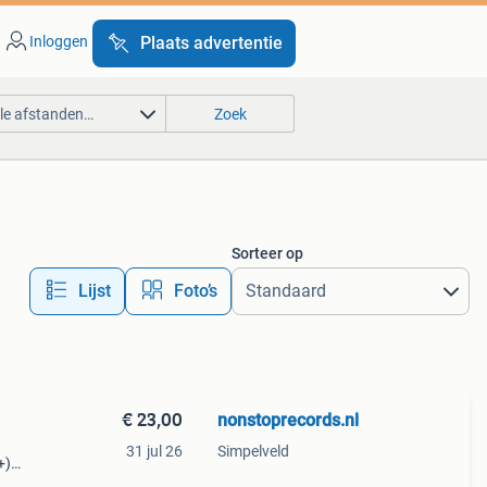
Inloggen
Plaats advertentie
lle afstanden…
Zoek
Sorteer op
Lijst
Foto’s
€ 23,00
nonstoprecords.nl
31 jul 26
Simpelveld
+)