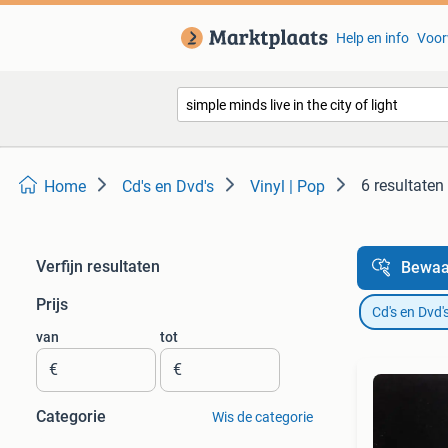
Help en info
Voor
6 resultaten
Home
Cd's en Dvd's
Vinyl | Pop
Verfijn resultaten
Bewaa
Prijs
Cd's en Dvd'
van
tot
€
€
Categorie
Wis de categorie