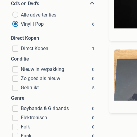
Cd's en Dvd's
Alle advertenties
Vinyl | Pop
6
Direct Kopen
Direct Kopen
1
Conditie
Nieuw in verpakking
0
Zo goed als nieuw
0
Gebruikt
5
Genre
Boybands & Girlbands
0
Elektronisch
0
Folk
0
Funk
0