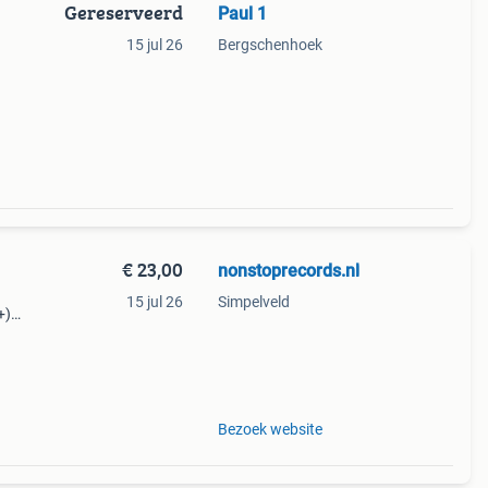
Gereserveerd
Paul 1
15 jul 26
Bergschenhoek
€ 23,00
nonstoprecords.nl
15 jul 26
Simpelveld
+)
Bezoek website