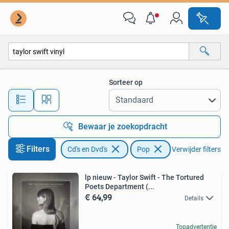
Vinyl | Pop
Sorteer op
Alle afstanden…
Bewaar je zoekopdracht
Filters
Cd's en Dvd's
Pop
Verwijder filters
lp nieuw - Taylor Swift - The Tortured
Poets Department (...
€ 64,99
Details
Topadvertentie