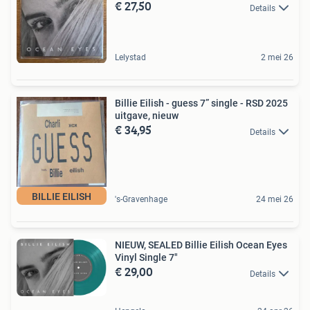
€ 27,50
Details
Lelystad
2 mei 26
Billie Eilish - guess 7” single - RSD 2025
uitgave, nieuw
€ 34,95
Details
BILLIE EILISH
's-Gravenhage
24 mei 26
NIEUW, SEALED Billie Eilish Ocean Eyes
Vinyl Single 7"
€ 29,00
Details