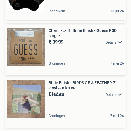
Ridderkerk
13 jul 26
Charli xcx ft. Billie Eilish - Guess RSD
single
€ 39,99
Details
Groningen
7 mei 26
Billie Eilish - BIRDS OF A FEATHER 7"
vinyl ~ 𝗻𝗶𝗲𝘂𝘄
Bieden
Details
Groningen
7 mei 26