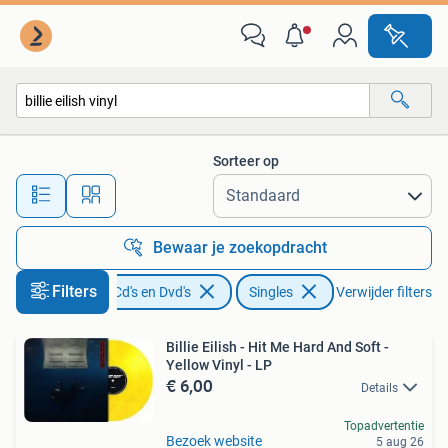
Vinyl Singles
Sorteer op
Alle afstanden…
Bewaar je zoekopdracht
Filters
Cd's en Dvd's
Singles
Verwijder filters
Billie Eilish - Hit Me Hard And Soft -
Yellow Vinyl - LP
€ 6,00
Details
Topadvertentie
Bezoek website
5 aug 26