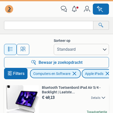
Apple iPads
Sorteer op
Alle afstanden…
Bewaar je zoekopdracht
Filters
Computers en Software
Apple iPads
Bluetooth Toetsenbord iPad Air 5/4 -
Backlight | Laatste...
€ 49,13
Details
Topadvertentie