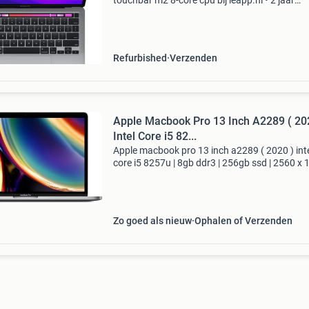
touchbar m2 8-core cpu bij leapp.nl • 2 jaar
garantie • gecertificeerd door het keurmerk
refurbished • supersnelle bezorging. Alle mode
die op leap
Refurbished
Verzenden
Apple Macbook Pro 13 Inch A2289 ( 20
Intel Core i5 82...
Apple macbook pro 13 inch a2289 ( 2020 ) int
core i5 8257u | 8gb ddr3 | 256gb ssd | 2560 x 
touchbar | macos sequoia 15.7.7-Zichtbare
gebruikerssporen apple macbook pro 13 inch
a2289 - 2020 -
Zo goed als nieuw
Ophalen of Verzenden