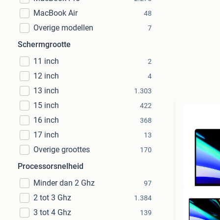
MacBook Air
48
Overige modellen
7
Schermgrootte
11 inch
2
12 inch
4
13 inch
1.303
15 inch
422
16 inch
368
17 inch
13
Overige groottes
170
Processorsnelheid
Minder dan 2 Ghz
97
2 tot 3 Ghz
1.384
3 tot 4 Ghz
139