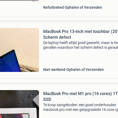
Refurbished
Ophalen of Verzenden
MacBook Pro 13-inch met touchbar (201
Scherm defect
De laptop heeft altijd goed gewerkt, maar is h
gevallen waardoor het scherm defect is geraa
Het scherm blijft meestal donkerblauw en so
komt het beeld nog terug met strepen. Het sc
dient
Niet werkend
Ophalen of Verzenden
MacBook Pro met M1 pro (16 cores) 1
SSD
Te koop aangeboden: een goed onderhouden
macbook pro met een geüpgradede 16-core c
16-core gpu, en een ruime 1 tb ssd. Deze mac