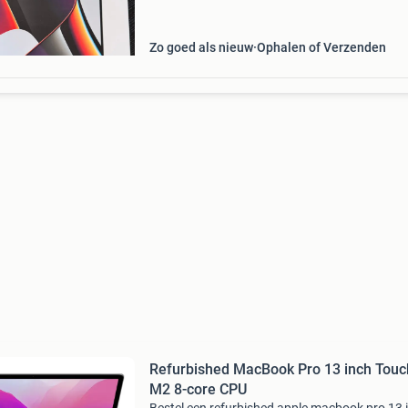
is altijd zorgvuldig gebruikt en verkeert in
uitstekende staat.
Zo goed als nieuw
Ophalen of Verzenden
Refurbished MacBook Pro 13 inch Touc
M2 8-core CPU