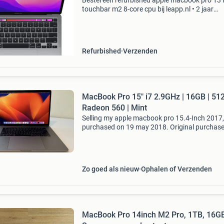
Bestel een refurbished apple macbook pro 13 
touchbar m2 8-core cpu bij leapp.nl • 2 jaar
garantie • gecertificeerd door het keurmerk
refurbished • supersnelle bezorging. Alle mode
die op leap
Refurbished
Verzenden
MacBook Pro 15" i7 2.9GHz | 16GB | 51
Radeon 560 | Mint
Selling my apple macbook pro 15.4-Inch 2017,
purchased on 19 may 2018. Original purchas
invoice is available. This is a high-spec
configuration with: • intel core i7 2.9 Ghz • 16
ram • 512gb ssd •
Zo goed als nieuw
Ophalen of Verzenden
MacBook Pro 14inch M2 Pro, 1TB, 16G