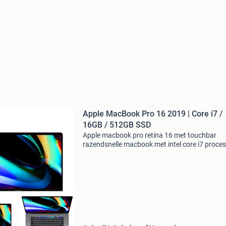
Apple MacBook Pro 16 2019 | Core i7 /
16GB / 512GB SSD
Apple macbook pro retina 16 met touchbar
razendsnelle macbook met intel core i7 proces
Deze macbook met retinascherm heeft een
resolutie van maar liefst 3072 x 1920 pixels en
beschikt over een zee