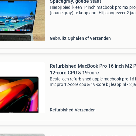
Spacegray, goede staat
Hierbij bied ik een 14inch macbook pro m2 pro
(space gray) te koop aan. Hij is ongeveer 2 jaa
gebruikt, wat gebruikerssporen rondom maar
verkeert nog in uitstekende staat. De
batterijcapaciteit is 88
Gebruikt
Ophalen of Verzenden
Refurbished MacBook Pro 16 inch M2 
12-core CPU & 19-core
Bestel een refurbished apple macbook pro 16 
m2 pro 12-core cpu & 19-core bij leapp.nl • 2 j
garantie • gecertificeerd door het keurmerk
refurbished • supersnelle bezorging. Alle mode
Refurbished
Verzenden