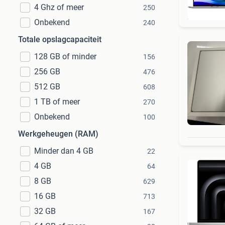
4 Ghz of meer
250
Onbekend
240
Totale opslagcapaciteit
128 GB of minder
156
256 GB
476
512 GB
608
1 TB of meer
270
Onbekend
100
Werkgeheugen (RAM)
Minder dan 4 GB
22
4 GB
64
8 GB
629
16 GB
713
32 GB
167