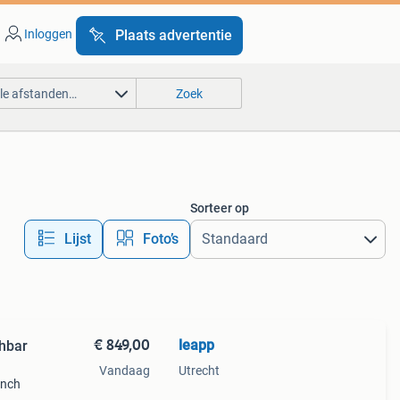
Inloggen
Plaats advertentie
lle afstanden…
Zoek
Sorteer op
Lijst
Foto’s
€ 849,00
leapp
hbar
Vandaag
Utrecht
inch