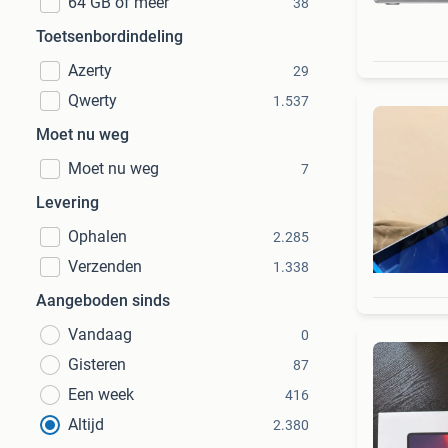
64 GB of meer
38
Toetsenbordindeling
Azerty
29
Qwerty
1.537
Moet nu weg
Moet nu weg
7
Levering
Ophalen
2.285
Verzenden
1.338
Aangeboden sinds
Vandaag
0
Gisteren
87
Een week
416
Altijd
2.380