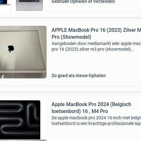
Gebruikt
Ophalen of Verzenden
APPLE MacBook Pro 16 (2023) Zilver 
Pro (Showmodel)
Aangeboden door mediamarkt ede: apple ma
pro 16 (2023) zilver m3 pro (showmodel)
specificaties beeldschermdiagonaal (cm/inch)
41.15 Cm / 16.2 Inch touchscreen: nee resolut
(pixels): 3456 x 223
Zo goed als nieuw
Ophalen
Apple MacBook Pro 2024 (Belgisch
toetsenbord) 16 , M4 Pro
De apple macbook pro 2024 16-inch met belgi
toetsenbord is een krachtige professionele la
die is ontworpen voor de meest veeleisende
gebruikers. Dankzij de apple m4 pro-chip met 
14-core cpu