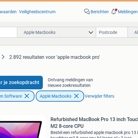
waarden
Veiligheidscentrum
Berichten
Meldingen
Apple Macbooks
A
2.892 resultaten
voor 'apple macbook pro'
Ontvang meldingen van
r je zoekopdracht
nieuwe zoekresultaten
en Software
Apple Macbooks
Verwijder filters
Refurbished MacBook Pro 13 inch Touc
M2 8-core CPU
Bestel een refurbished apple macbook pro 13 