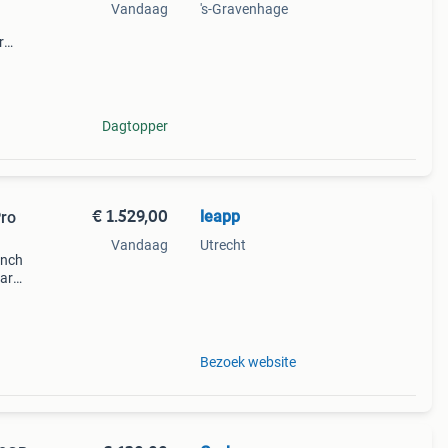
Vandaag
's-Gravenhage
r
Dagtopper
€ 1.529,00
leapp
Pro
Vandaag
Utrecht
inch
aar
llen d
Bezoek website