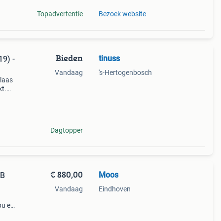
Topadvertentie
Bezoek website
Bieden
tinuss
9) -
Vandaag
's-Hertogenbosch
elaas
kt.
ms
herm
Dagtopper
€ 880,00
Moos
TB
Vandaag
Eindhoven
pu en
book