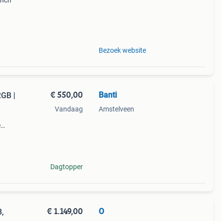
inch
llen
Bezoek website
€ 550,00
Banti
2GB |
Vandaag
Amstelveen
e
gb
Dagtopper
€ 1.149,00
O
B,