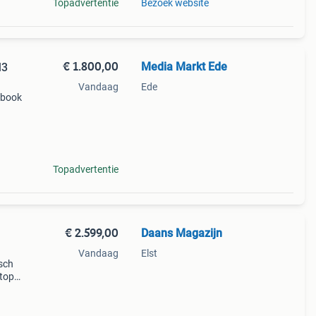
Topadvertentie
Bezoek website
€ 1.800,00
Media Markt Ede
M3
Vandaag
Ede
cbook
:
ie
Topadvertentie
€ 2.599,00
Daans Magazijn
Vandaag
Elst
sch
ptop
een