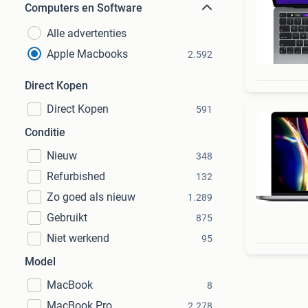
Computers en Software
Alle advertenties
Apple Macbooks
2.592
Direct Kopen
Direct Kopen
591
Conditie
Nieuw
348
Refurbished
132
Zo goed als nieuw
1.289
Gebruikt
875
Niet werkend
95
Model
MacBook
8
MacBook Pro
2.278