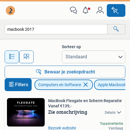
Apple Macbooks
Sorteer op
Alle afstanden…
Bewaar je zoekopdracht
Filters
Computers en Software
Apple Macbooks
MacBook Flexgate en Scherm Reparatie
Vanaf €139,-
Zie omschrijving
Details
Topadvertentie
Bezoek website
Vandaag