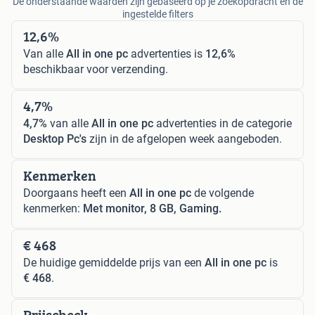
De onderstaande waarden zijn gebaseerd op je zoekopdracht en de
ingestelde filters
12,6%
Van alle
All in one pc
advertenties is
12,6%
beschikbaar voor verzending.
4,7%
4,7%
van alle
All in one pc
advertenties in de categorie
Desktop Pc's
zijn in de afgelopen week aangeboden.
Kenmerken
Doorgaans heeft een
All in one pc
de volgende
kenmerken:
Met monitor, 8 GB, Gaming.
€ 468
De huidige gemiddelde prijs van een
All in one pc
is
€ 468
.
Prijscheck