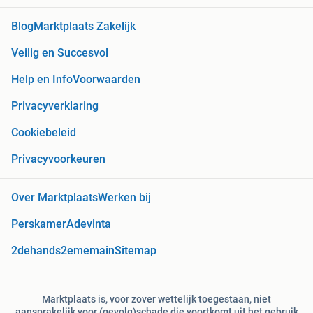
Blog
Marktplaats Zakelijk
Veilig en Succesvol
Help en Info
Voorwaarden
Privacyverklaring
Cookiebeleid
Privacyvoorkeuren
Over Marktplaats
Werken bij
Perskamer
Adevinta
2dehands
2ememain
Sitemap
Marktplaats is, voor zover wettelijk toegestaan, niet
aansprakelijk voor (gevolg)schade die voortkomt uit het gebruik