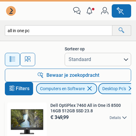
Desktop Pc's
Sorteer op
Alle afstanden…
Bewaar je zoekopdracht
Filters
Computers en Software
Desktop Pc's
Dell OptiPlex 7460 All in One i5 8500
16GB 512GB SSD 23.8
€ 349,99
Details