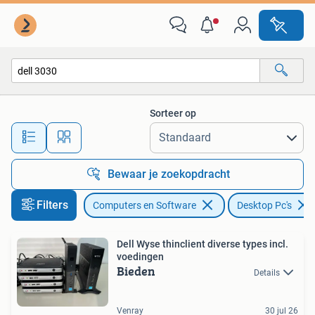
Desktop Pc's
Sorteer op
Alle afstanden…
Bewaar je zoekopdracht
Filters
Computers en Software
Desktop Pc's
Dell Wyse thinclient diverse types incl.
voedingen
Bieden
Details
Venray
30 jul 26