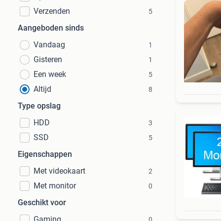
Verzenden
5
Aangeboden sinds
Vandaag
1
Gisteren
1
Een week
5
Altijd
8
Type opslag
HDD
3
SSD
5
Eigenschappen
Met videokaart
2
Met monitor
0
Geschikt voor
Gaming
0