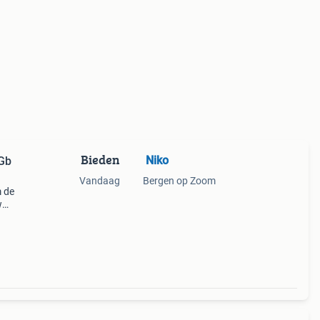
Bieden
️ Niko
Vandaag
Bergen op Zoom
m de
w
e
28gb