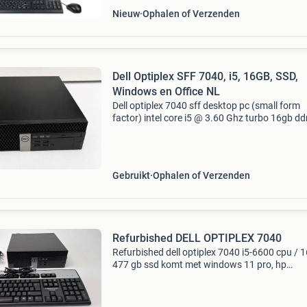
Nieuw
Ophalen of Verzenden
Dell Optiplex SFF 7040, i5, 16GB, SSD,
Windows en Office NL
Dell optiplex 7040 sff desktop pc (small form
factor) intel core i5 @ 3.60 Ghz turbo 16gb dd
werkgeheugen 256gb nvme m.2 Ssd zeer zuin
voeding levering met naar wens: • windows 11
office 36
Gebruikt
Ophalen of Verzenden
Refurbished DELL OPTIPLEX 7040
Refurbished dell optiplex 7040 i5-6600 cpu / 
477 gb ssd komt met windows 11 pro, hp
toetsenbord en lan kabel. Door de ssd harde sc
start dit systeem snel op. Met de 16 gb heb je 
voldoe