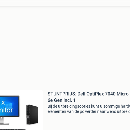
STUNTPRIJS: Dell OptiPlex 7040 Micro 
6e Gen incl. 1
Bij de uitbreidingsopties kunt u sommige har
elementen van de pc verder naar wens uitbrei
kunt daarnaast ook een keuze maken uit
verschillende accessoires zoals een monitor, wi
adapter, t