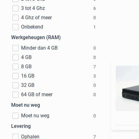
3 tot 4 Ghz
6
4 Ghz of meer
0
Onbekend
1
Werkgeheugen (RAM)
Minder dan 4 GB
0
4 GB
0
8 GB
7
16 GB
3
32 GB
0
64 GB of meer
0
Moet nu weg
Moet nu weg
0
Levering
Ophalen
7