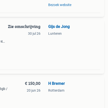
Bezoek website
Zie omschrijving
Gijs de Jong
30 jul 26
Lunteren
r4
ige
 nl en
€ 150,00
H Bremer
16gb /
20 jun 26
Rotterdam
hijf
ruim