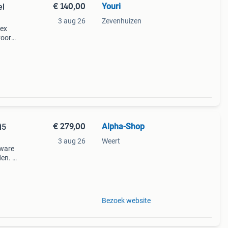
€ 140,00
Youri
el
3 aug 26
Zevenhuizen
lex
voor
ter.
.
€ 279,00
Alpha-Shop
i5
3 aug 26
Weert
dware
den. U
fi
Bezoek website