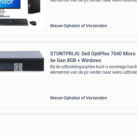
elementen van de pc verder naar wens uitbrei
kunt daarnaast ook een keuze maken uit
verschillende accessoires zoals een monitor, wi
adapter, t
Nieuw
Ophalen of Verzenden
STUNTPRIJS: Dell OptiPlex 7040 Micro 
6e Gen 8GB + Windows
Bij de uitbreidingsopties kunt u sommige har
elementen van de pc verder naar wens uitbrei
kunt daarnaast ook een keuze maken uit
verschillende accessoires zoals een monitor, wi
adapter, t
Nieuw
Ophalen of Verzenden