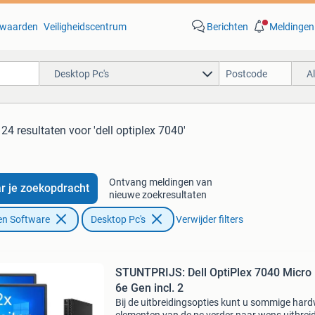
waarden
Veiligheidscentrum
Berichten
Meldingen
Desktop Pc's
A
24 resultaten
voor 'dell optiplex 7040'
Ontvang meldingen van
r je zoekopdracht
nieuwe zoekresultaten
en Software
Desktop Pc's
Verwijder filters
STUNTPRIJS: Dell OptiPlex 7040 Micro 
6e Gen incl. 2
Bij de uitbreidingsopties kunt u sommige har