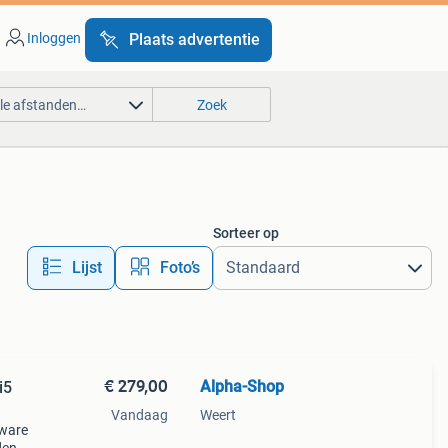
Inloggen
Plaats advertentie
lle afstanden…
Zoek
Sorteer op
Lijst
Foto’s
€ 279,00
Alpha-Shop
i5
Vandaag
Weert
dware