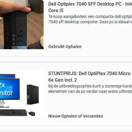
Dell Optiplex 7040 SFF Desktop PC - Int
Core i5
Te koop aangeboden: een compacte dell optip
7040 sff desktop computer. Deze pc is ideaal 
dagelijks gebruik, kantoorwerk of als mediacen
De computer is in goede staat en werkt perfect
Spec
Gebruikt
Ophalen
STUNTPRIJS: Dell OptiPlex 7040 Micro 
6e Gen incl. 2
Bij de uitbreidingsopties kunt u sommige har
elementen van de pc verder naar wens uitbrei
kunt daarnaast ook een keuze maken uit
verschillende accessoires zoals een monitor, wi
adapter, t
Nieuw
Ophalen of Verzenden