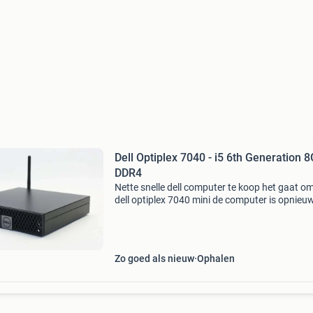
Dell Optiplex 7040 - i5 6th Generation 8Gb
DDR4
Nette snelle dell computer te koop het gaat o
dell optiplex 7040 mini de computer is opnieu
geïnstalleerd win 10 pro. Voorzien van een 6d
generatie intel core i5 quadcore processor, 1
m.2 Ss
Zo goed als nieuw
Ophalen