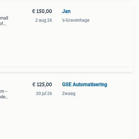
€ 150,00
Jan
small
2 aug 26
's-Gravenhage
of
.2
€ 125,00
GSE Automatisering
ram –
30 jul 26
Zwaag
oden: