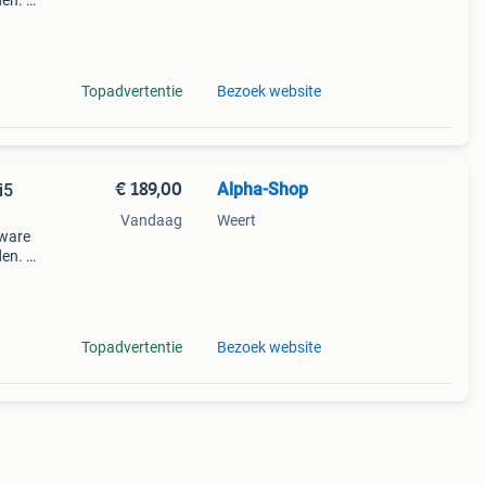
den. U
fi
Topadvertentie
Bezoek website
€ 189,00
Alpha-Shop
i5
Vandaag
Weert
dware
den. U
fi-
Topadvertentie
Bezoek website