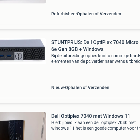
Refurbished
Ophalen of Verzenden
STUNTPRIJS: Dell OptiPlex 7040 Micro 
6e Gen 8GB + Windows
Bij de uitbreidingsopties kunt u sommige har
elementen van de pc verder naar wens uitbrei
kunt daarnaast ook een keuze maken uit
verschillende accessoires zoals een monitor, wi
adapter, t
Nieuw
Ophalen of Verzenden
Dell Optiplex 7040 met Windows 11
Hierbij bied ik aan een dell optiplex 7040 met
windows 11 het is een goede computer voor t
gebruik je kunt er (bijv) je mail op lezen of ge
op interneten de pc is voorzien van een schon