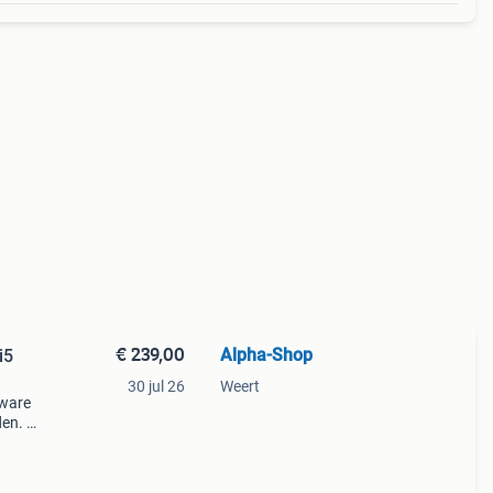
€ 239,00
Alpha-Shop
i5
30 jul 26
Weert
dware
den. U
fi