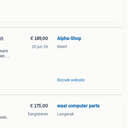
€ 189,00
Alpha-Shop
i5
20 jun 26
Weert
dware
den. U
fi-
Bezoek website
€ 175,00
waal computer parts
Eergisteren
Langerak
huis
woon
e