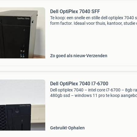
Dell OptiPlex 7040 SFF
Te koop: een snelle en stille dell optiplex 7040 
form factor. Ideaal voor thuis, kantoor, studie 
lichte gaming. Direct klaar voor gebruik. 🔧
Specificaties processor: intel core i5‑6500 @ 3
Zo goed als nieuw
Verzenden
Dell OptiPlex 7040 I7-6700
Dell optiplex 7040 – intel core i7-6700 – 8gb 
480gb ssd – windows 11 pro te koop aangeb
nette en goed werkende pc. Een snelle en
betrouwbare zakelijke of privé desktop die
uitstekend geschi
Gebruikt
Ophalen