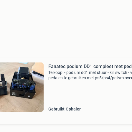
Fanatec podium DD1 compleet met ped
Te koop: - podium dd1 met stuur - kill switch - 
pedalen te gebruiken met ps5/ps4/pc ivm ove
naar dd+ clubsport en andere pedalen. Mijn o
set te koop. Pedalen heb ik ooit zo overgekoc
Gebruikt
Ophalen