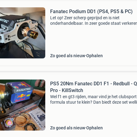
Fanatec Podium DD1 (PS4, PS5 & PC)
Let op! Zeer scherp geprijsd en is niet
onderhandelbaar. In zeer goede staat verkere
fanatec dd1 wheelbase. Ivm de overstap naar
simucube is deze wheelbase overbodig gewor
Originele doos, adapt
Zo goed als nieuw
Ophalen
PS5 20Nm Fanatec DD1 F1 - Redbull - 
Pro - KillSwitch
Wel f1 en gt3 rijden, maar vind je het clubsport
formula stuur te klein? Dan biedt deze set well
de oplossing! Een zeer nette en complete set, 
bestaat uit: de fanatec dd1 podium f1 wheelb
Zo goed als nieuw
Ophalen