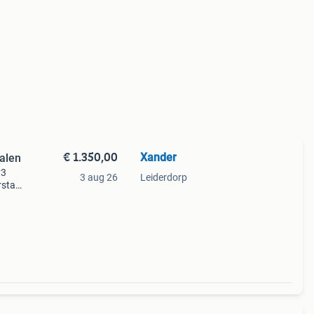
€ 1.350,00
Xander
alen
v3
3 aug 26
Leiderdorp
rstap
ude
ht van