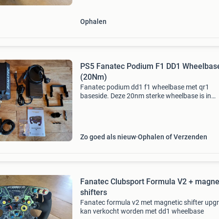
Ophalen
PS5 Fanatec Podium F1 DD1 Wheelbas
(20Nm)
Fanatec podium dd1 f1 wheelbase met qr1
baseside. Deze 20nm sterke wheelbase is in
tegenstelling tot de dd1 die fanatec nog verko
direct playstation compatible! Je kunt deze
gebruiken ip de ps4 /
Zo goed als nieuw
Ophalen of Verzenden
Fanatec Clubsport Formula V2 + magne
shifters
Fanatec formula v2 met magnetic shifter upg
kan verkocht worden met dd1 wheelbase