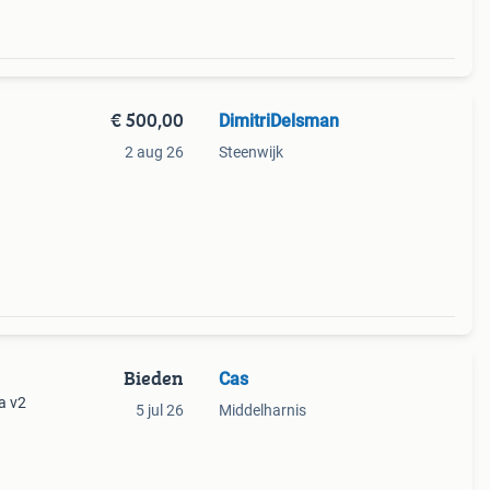
€ 500,00
DimitriDelsman
2 aug 26
Steenwijk
1
t en
ers
Bieden
Cas
a v2
5 jul 26
Middelharnis