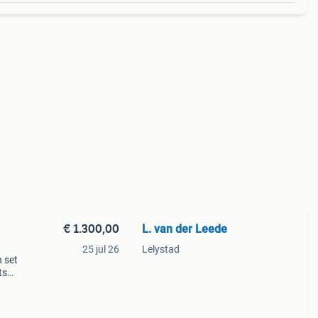
€ 1.300,00
L. van der Leede
25 jul 26
Lelystad
n set
ts
n 4/5
2