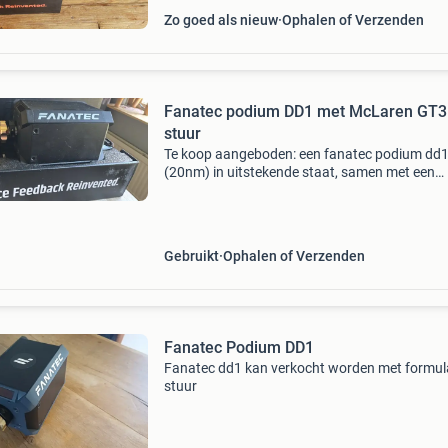
Zo goed als nieuw
Ophalen of Verzenden
Fanatec podium DD1 met McLaren GT3
stuur
Te koop aangeboden: een fanatec podium dd
(20nm) in uitstekende staat, samen met een
mclaren gt3 stuur. De set is zorgvuldig gebruik
verkeert in goede conditie. Ideaal voor simrac
die op zoek
Gebruikt
Ophalen of Verzenden
Fanatec Podium DD1
Fanatec dd1 kan verkocht worden met formul
stuur