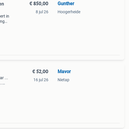
€ 850,00
Gunther
en
8 jul 26
Hoogerheide
ert in
ing
t geen
€ 52,00
Mavor
r ...
16 jul 26
Nietap
..
t
l