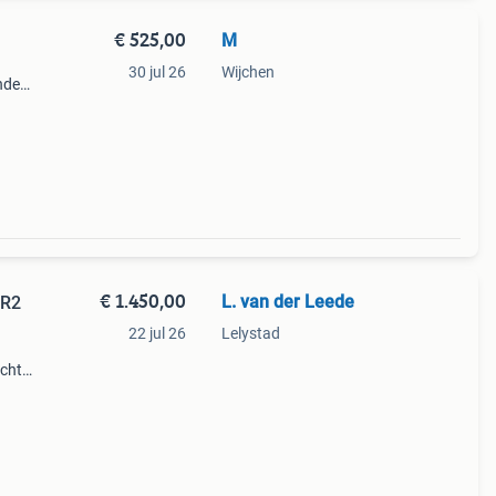
€ 525,00
M
30 jul 26
Wijchen
nde
den.
€ 1.450,00
L. van der Leede
QR2
22 jul 26
Lelystad
icht
welke
ase