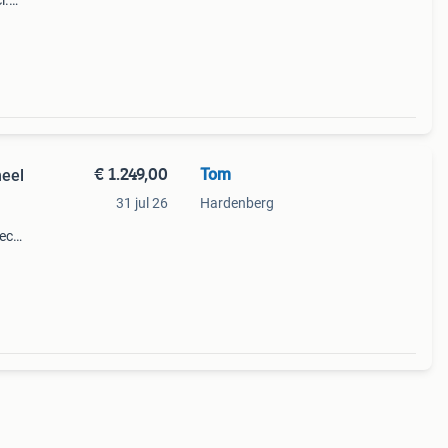
l.
en
€ 1.249,00
Tom
heel
31 jul 26
Hardenberg
tec
tijd
 Er is