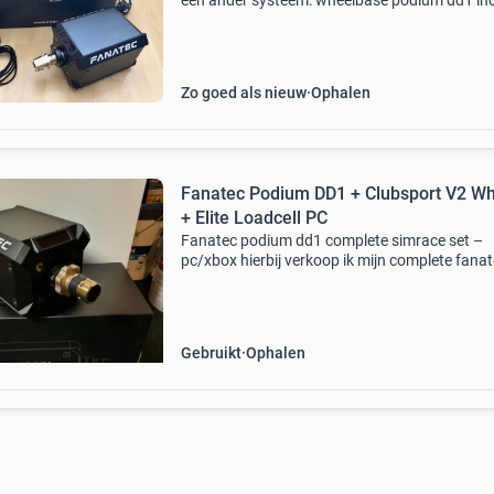
een ander systeem: wheelbase podium dd1 inc
Qr2 (simube). Aanschaf 20-2-26 (factuur
aanwezig) vraagprijs los: 420 euro. Csl mclar
wheel incl qr2 &
Zo goed als nieuw
Ophalen
Fanatec Podium DD1 + Clubsport V2 W
+ Elite Loadcell PC
Fanatec podium dd1 complete simrace set –
pc/xbox hierbij verkoop ik mijn complete fana
simrace-set omdat ik er helaas nauwelijks nog 
voor heb. De set is altijd met veel zorg gebruikt.
u
Gebruikt
Ophalen