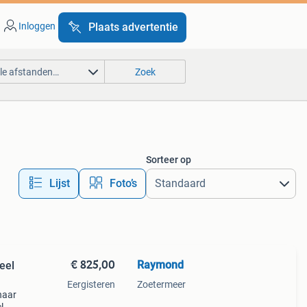
Inloggen
Plaats advertentie
lle afstanden…
Zoek
Sorteer op
Lijst
Foto’s
€ 825,00
Raymond
eel
Eergisteren
Zoetermeer
naar