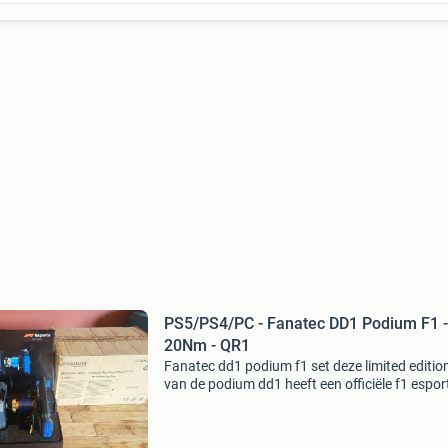
PS5/PS4/PC - Fanatec DD1 Podium F1 -
20Nm - QR1
Fanatec dd1 podium f1 set deze limited editio
van de podium dd1 heeft een officiële f1 espor
licentie en is direct compatible met playstatio
en pc. De wheelbase beschikt over maar liefst 