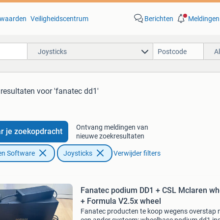
waarden
Veiligheidscentrum
Berichten
Meldingen
Joysticks
A
 resultaten
voor 'fanatec dd1'
Ontvang meldingen van
r je zoekopdracht
nieuwe zoekresultaten
en Software
Joysticks
Verwijder filters
Fanatec podium DD1 + CSL Mclaren wh
+ Formula V2.5x wheel
Fanatec producten te koop wegens overstap 