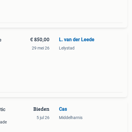
€ 850,00
L. van der Leede
e
29 mei 26
Lelystad
opt,
Bieden
Cas
tic
5 jul 26
Middelharnis
rade