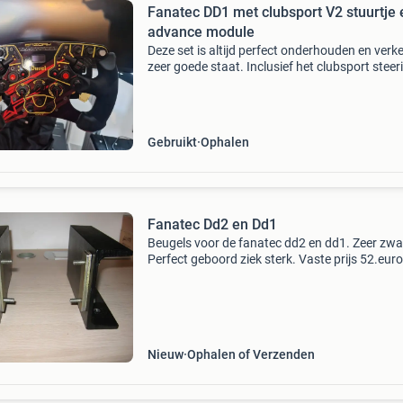
Fanatec DD1 met clubsport V2 stuurtje 
advance module
Deze set is altijd perfect onderhouden en verke
zeer goede staat. Inclusief het clubsport steer
wheel v2 (sticker wordt nog verwijderd en laa
sporen na). Daarnaast is er een podium peda
Gebruikt
Ophalen
Fanatec Dd2 en Dd1
Beugels voor de fanatec dd2 en dd1. Zeer zwaa
Perfect geboord ziek sterk. Vaste prijs 52.euro
============================== Als he
versturen word .. Dan verstuur ik als het totaa
bedrag is o
Nieuw
Ophalen of Verzenden