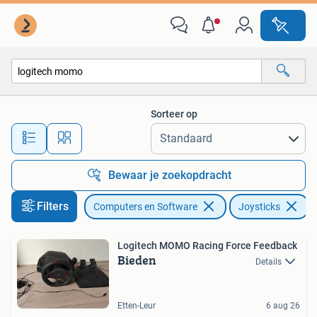
Joysticks
Sorteer op
Alle afstanden…
Bewaar je zoekopdracht
Filters
Computers en Software
Joysticks
V
Logitech MOMO Racing Force Feedback
Bieden
Details
Etten-Leur
6 aug 26