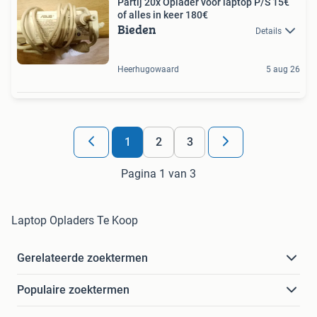
Partij 20x Oplader voor laptop P/S 15€
of alles in keer 180€
Bieden
Details
Heerhugowaard
5 aug 26
1
2
3
Pagina 1 van 3
Laptop Opladers Te Koop
Gerelateerde zoektermen
Populaire zoektermen