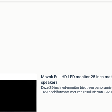
Movok Full HD LED monitor 25 inch met
speakers
Deze 25-inch led-monitor biedt een panorami
16:9 beeldformaat met een resolutie van 1920
1080 pixels, waardoor je kunt genieten van
gedetailleerde en scherpe beelden. Met een
helderheid van 280 c