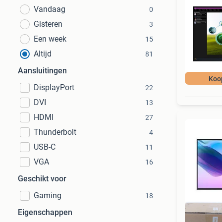
Vandaag
0
Gisteren
3
Een week
15
Altijd
81
Aansluitingen
Koo
DisplayPort
22
DVI
13
HDMI
27
Thunderbolt
4
USB-C
11
VGA
16
Geschikt voor
Gaming
18
Eigenschappen