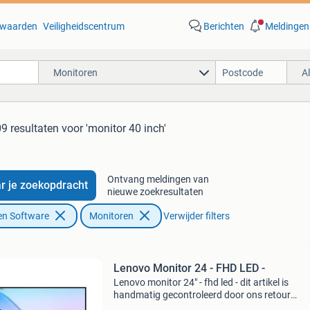
waarden
Veiligheidscentrum
Berichten
Meldingen
Monitoren
A
9 resultaten
voor 'monitor 40 inch'
Ontvang meldingen van
r je zoekopdracht
nieuwe zoekresultaten
en Software
Monitoren
Verwijder filters
Lenovo Monitor 24 - FHD LED -
Lenovo monitor 24" - fhd led - dit artikel is
handmatig gecontroleerd door ons retour
evaluatieteam. Bekijk altijd de detailfoto per k