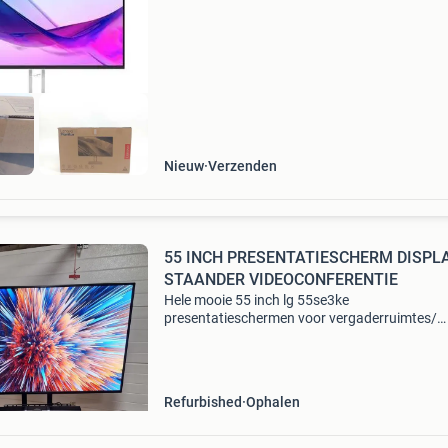
die hoort bij onderstaande status omschrijvin
Artikelst
Nieuw
Verzenden
55 INCH PRESENTATIESCHERM DISPL
STAANDER VIDEOCONFERENTIE
Hele mooie 55 inch lg 55se3ke
presentatieschermen voor vergaderruimtes/
spreekkamers/ kantoor/ de werkvloer/
narrowcasting/ reclamescherm. Onder ander
hdmi aansluiting om uw laptop op het scherm
Refurbished
Ophalen