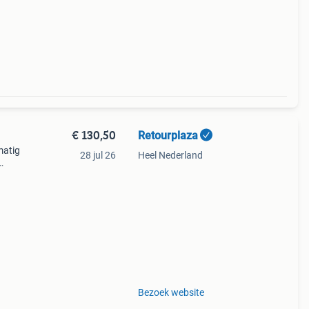
sb c
€ 130,50
Retourplaza
dmatig
28 jul 26
Heel Nederland
Bezoek website