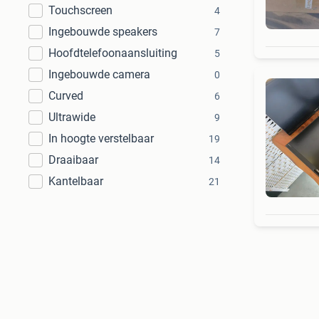
Touchscreen
4
Ingebouwde speakers
7
Hoofdtelefoonaansluiting
5
Ingebouwde camera
0
Curved
6
Ultrawide
9
In hoogte verstelbaar
19
Draaibaar
14
Kantelbaar
21