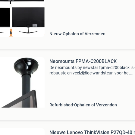
Aanbieding
Nieuw
Ophalen of Verzenden
Neomounts FPMA-C200BLACK
De neomounts by newstar fpma-c200black is 
robuuste en veelzijdige wandsteun voor het
monteren van kleine tot middelgrote
beeldschermen. Deze muurbeugel is geschikt 
schermen van 10 tot 40 inch
Refurbished
Ophalen of Verzenden
Nieuwe Lenovo ThinkVision P27QD-40 