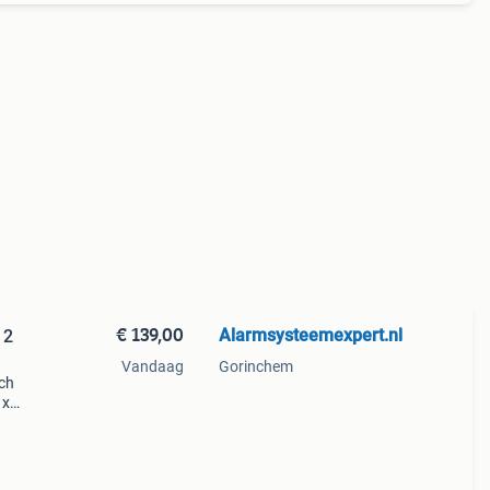
€ 139,00
Alarmsysteemexpert.nl
 2
Vandaag
Gorinchem
sch
 x