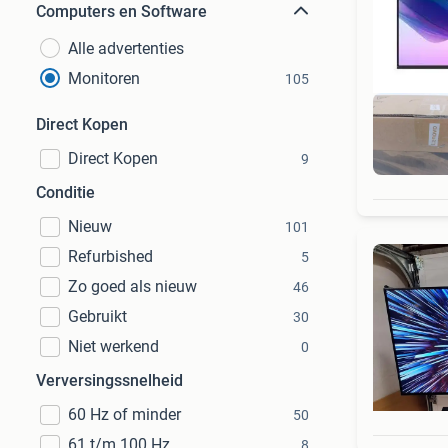
Computers en Software
Alle advertenties
Monitoren
105
Direct Kopen
Direct Kopen
9
Conditie
Nieuw
101
Refurbished
5
Zo goed als nieuw
46
Gebruikt
30
Niet werkend
0
Verversingssnelheid
60 Hz of minder
50
61 t/m 100 Hz
8