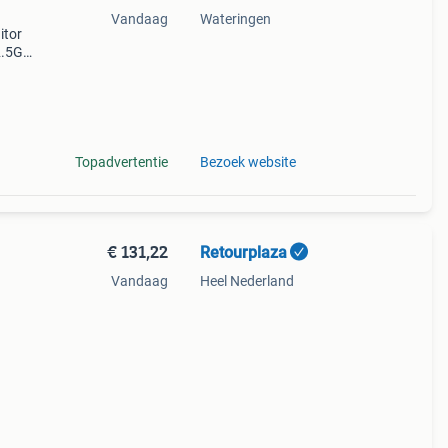
Vandaag
Wateringen
itor
2.5Gb
le 27
Topadvertentie
Bezoek website
€ 131,22
Retourplaza
Vandaag
Heel Nederland
ant
g.