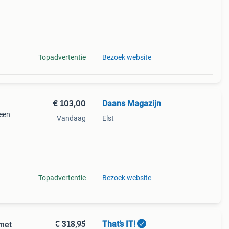
Topadvertentie
Bezoek website
€ 103,00
Daans Magazijn
een
Vandaag
Elst
voor
Topadvertentie
Bezoek website
€ 318,95
That’s IT!
met