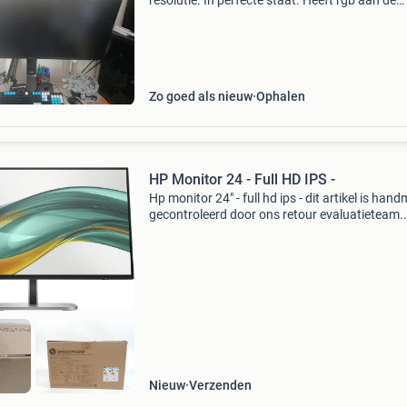
resolutie. In perfecte staat. Heeft rgb aan de
achterkant en beschikt over een usb hub en u
opladen en verbinden. Geen dode pixels
Zo goed als nieuw
Ophalen
HP Monitor 24 - Full HD IPS -
Hp monitor 24" - full hd ips - dit artikel is han
gecontroleerd door ons retour evaluatieteam.
Bekijk altijd de detailfoto per kant die hoort bij
onderstaande status omschrijving. Artikelst
Nieuw
Verzenden