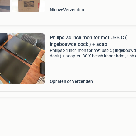
Nieuw
Verzenden
Philips 24 inch monitor met USB C (
ingebouwde dock ) + adap
Philips 24 inch monitor met usb c ( ingebouw
dock ) + adapter! 30 X beschikbaar hdmi, usb 
displayport, displayport out, vga, internerpoor
meer! Komt inclusief orginele adapter, zonder 
Ophalen of Verzenden