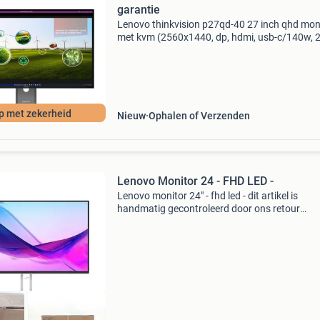
garantie
Lenovo thinkvision p27qd-40 27 inch qhd mon
met kvm (2560x1440, dp, hdmi, usb-c/140w, 
lan) met minimaal 2 jaar garantie professione
inch qhd-monitor met geïntegreerde kvm en
krachtige u
p met zekerheid
Nieuw
Ophalen of Verzenden
Lenovo Monitor 24 - FHD LED -
Lenovo monitor 24" - fhd led - dit artikel is
handmatig gecontroleerd door ons retour
evaluatieteam. Bekijk altijd de detailfoto per k
die hoort bij onderstaande status omschrijvin
Artikelst