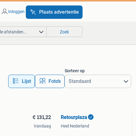
Inloggen
Plaats advertentie
lle afstanden…
Zoek
Sorteer op
Lijst
Foto’s
€ 131,22
Retourplaza
Vandaag
Heel Nederland
ant