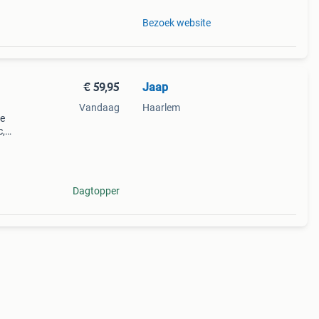
Bezoek website
€ 59,95
Jaap
Vandaag
Haarlem
de
c,
t &
voet
Dagtopper