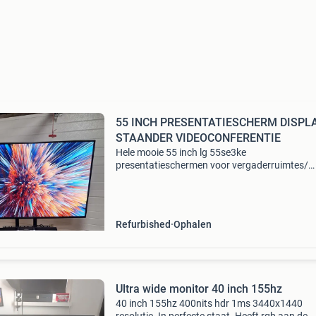
55 INCH PRESENTATIESCHERM DISPL
STAANDER VIDEOCONFERENTIE
Hele mooie 55 inch lg 55se3ke
presentatieschermen voor vergaderruimtes/
spreekkamers/ kantoor/ de werkvloer/
narrowcasting/ reclamescherm. Onder ander
hdmi aansluiting om uw laptop op het scherm
Refurbished
Ophalen
Ultra wide monitor 40 inch 155hz
40 inch 155hz 400nits hdr 1ms 3440x1440