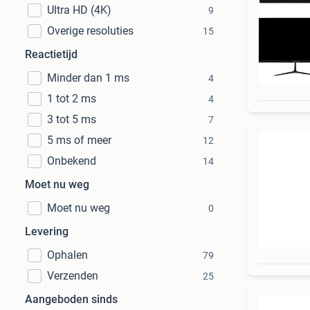
Ultra HD (4K)
9
Overige resoluties
15
Reactietijd
Minder dan 1 ms
4
1 tot 2 ms
4
3 tot 5 ms
7
5 ms of meer
12
Onbekend
14
Moet nu weg
Moet nu weg
0
Levering
Ophalen
79
Verzenden
25
Aangeboden sinds