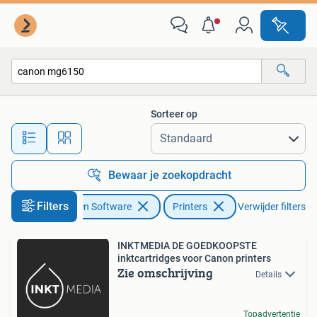
Printers
Sorteer op
Alle afstanden…
Bewaar je zoekopdracht
Filters
Computers en Software
Printers
Verwijder filters
INKTMEDIA DE GOEDKOOPSTE
inktcartridges voor Canon printers
Zie omschrijving
Details
Topadvertentie