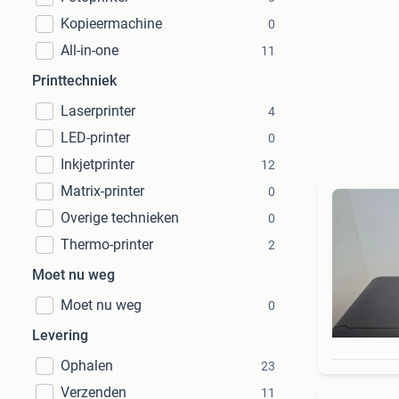
Kopieermachine
0
All-in-one
11
Printtechniek
Laserprinter
4
LED-printer
0
Inkjetprinter
12
Matrix-printer
0
Overige technieken
0
Thermo-printer
2
Moet nu weg
Moet nu weg
0
Levering
Ophalen
23
Verzenden
11