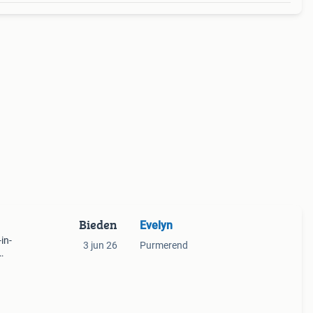
Bieden
Evelyn
in-
3 jun 26
Purmerend
t
stalla