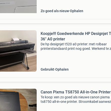
Zo goed als nieuw
Ophalen
Koopje!!! Goedwerkende HP Designjet 
36" A0 printer
De hp designjet t520 a0 printer: met rolbaar
printerstandaard print nog goed. Werkend te z
Thermische inkjet afdrukresolutie tot 1.200 X
Dpi touchscreen tot a0 invoer via de rol of los 
Gebruikt
Ophalen
Canon Pixma TS8750 All-in-One Printer
Te koop: een zo goed als nieuwe canon pixma
ts8750 all-in-one printer. Stroomkabel aanwez
geen usb 2.0 Printer kabel die zat er niet bij bij
aankoop heb hem altijd op de wifi gebruikt. H