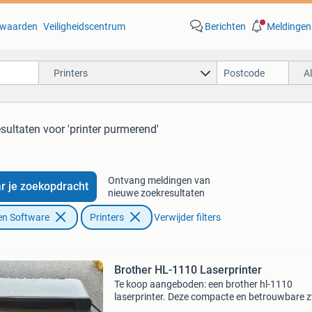
waarden
Veiligheidscentrum
Berichten
Meldingen
Printers
A
esultaten
voor 'printer purmerend'
Ontvang meldingen van
r je zoekopdracht
nieuwe zoekresultaten
en Software
Printers
Verwijder filters
Brother HL-1110 Laserprinter
Te koop aangeboden: een brother hl-1110
laserprinter. Deze compacte en betrouwbare z
wit laserprinter is ideaal voor thuisgebruik of 