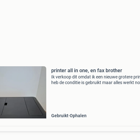
printer all in one, en fax brother
Ik verkoop dit omdat ik een nieuwe grotere pri
heb de conditie is gebruikt maar alles werkt n
naar behoren er zitten geen beschadigingen o
printer scannen doet het goed en kleuren afd
Gebruikt
Ophalen