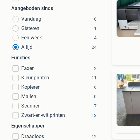
Aangeboden sinds
Vandaag
0
Gisteren
1
Een week
4
Altijd
24
Functies
Faxen
2
Kleur printen
11
Kopieren
6
Mailen
0
Scannen
7
Zwart-en-wit printen
12
Eigenschappen
Draadloos
12