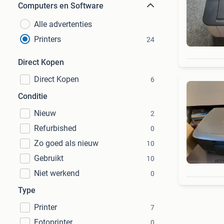
Computers en Software
Alle advertenties
Printers
24
Direct Kopen
Direct Kopen
6
Conditie
Nieuw
2
Refurbished
0
Zo goed als nieuw
10
Gebruikt
10
Niet werkend
0
Type
Printer
7
Fotoprinter
0