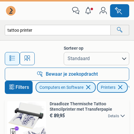
Printers
Sorteer op
Alle afstanden…
Bewaar je zoekopdracht
Filters
Computers en Software
Printers
Ver
Draadloze Thermische Tattoo
Stencilprinter met Transferpapie
€ 89,95
Details