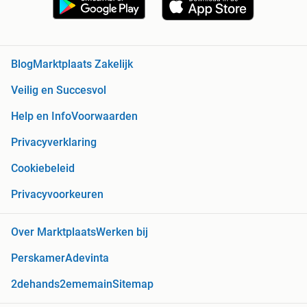
Blog
Marktplaats Zakelijk
Veilig en Succesvol
Help en Info
Voorwaarden
Privacyverklaring
Cookiebeleid
Privacyvoorkeuren
Over Marktplaats
Werken bij
Perskamer
Adevinta
2dehands
2ememain
Sitemap