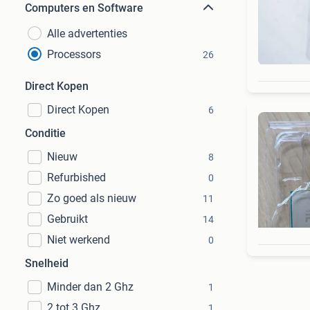
Computers en Software
Alle advertenties
Processors
26
Direct Kopen
Direct Kopen
6
Conditie
Nieuw
8
Refurbished
0
Zo goed als nieuw
11
Gebruikt
14
Niet werkend
0
Snelheid
Minder dan 2 Ghz
1
2 tot 3 Ghz
1