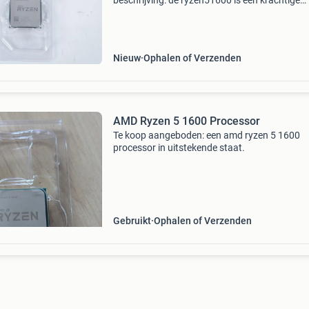
beschrijving: de ryzen51600 is een krachtige
desktop-cpu met zes kernen en twaalf threads
ideaal voor multitasking en lichte gaming. Hij
beschikt over een b
Nieuw
Ophalen of Verzenden
AMD Ryzen 5 1600 Processor
Te koop aangeboden: een amd ryzen 5 1600
processor in uitstekende staat.
Gebruikt
Ophalen of Verzenden