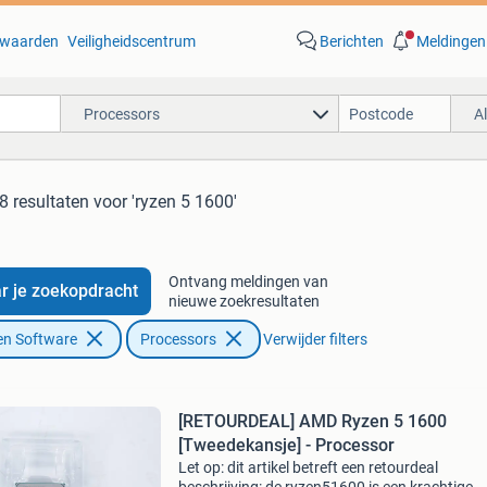
waarden
Veiligheidscentrum
Berichten
Meldingen
Processors
A
8 resultaten
voor 'ryzen 5 1600'
Ontvang meldingen van
r je zoekopdracht
nieuwe zoekresultaten
en Software
Processors
Verwijder filters
[RETOURDEAL] AMD Ryzen 5 1600
[Tweedekansje] - Processor
Let op: dit artikel betreft een retourdeal