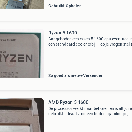
Gebruikt
Ophalen
Ryzen 5 1600
Aangeboden een ryzen 5 1600 cpu eventueel 
een standaard cooler erbij. Heb je vragen stel 
gerust.
Zo goed als nieuw
Verzenden
AMD Ryzen 5 1600
De processor werkt naar behoren en is altijd n
gebruikt. Ideaal voor een budget gaming-pc,
thuisserver of als upgrade van een bestaand 
systeem. Specificaties: 6 cores / 12 threads a
socket