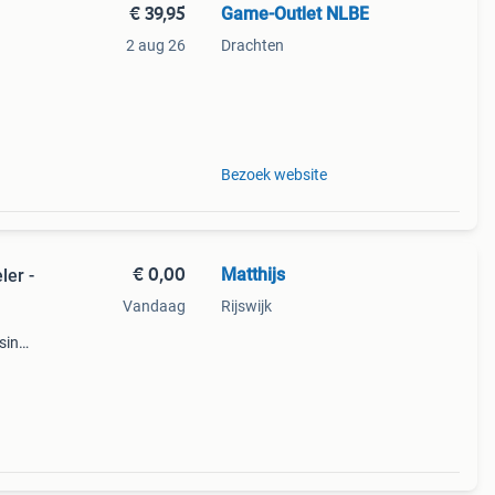
€ 39,95
Game-Outlet NLBE
2 aug 26
Drachten
,
Bezoek website
€ 0,00
Matthijs
er -
Vandaag
Rijswijk
tsing