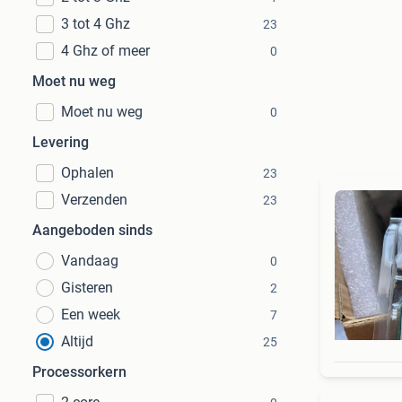
3 tot 4 Ghz
23
4 Ghz of meer
0
Moet nu weg
Moet nu weg
0
Levering
Ophalen
23
Verzenden
23
Aangeboden sinds
Vandaag
0
Gisteren
2
Een week
7
Altijd
25
Processorkern