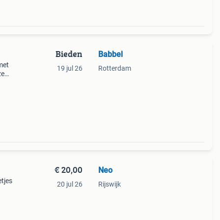
Bieden
Babbel
met
19 jul 26
Rotterdam
ze
€ 20,00
Neo
etjes
20 jul 26
Rijswijk
am4-
m4-