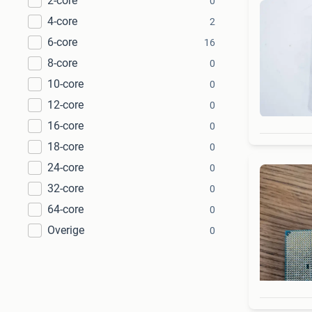
2-core
0
4-core
2
6-core
16
8-core
0
10-core
0
12-core
0
16-core
0
18-core
0
24-core
0
32-core
0
64-core
0
Overige
0