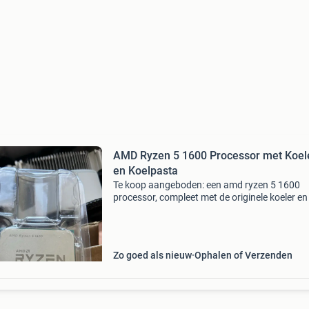
AMD Ryzen 5 1600 Processor met Koel
en Koelpasta
Te koop aangeboden: een amd ryzen 5 1600
processor, compleet met de originele koeler en
tube thermalright tf4 koelpasta. De processor i
uitstekende staat en werkt perfect. Ideaal voo
nieu
Zo goed als nieuw
Ophalen of Verzenden