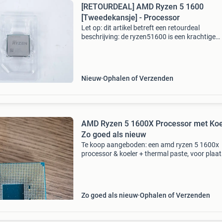
[RETOURDEAL] AMD Ryzen 5 1600
[Tweedekansje] - Processor
Let op: dit artikel betreft een retourdeal
beschrijving: de ryzen51600 is een krachtige
desktop-cpu met zes kernen en twaalf threads
ideaal voor multitasking en lichte gaming. Hij
beschikt over een b
Nieuw
Ophalen of Verzenden
AMD Ryzen 5 1600X Processor met Koel
Zo goed als nieuw
Te koop aangeboden: een amd ryzen 5 1600x
processor & koeler + thermal paste, voor plaa
koeler op processor
Zo goed als nieuw
Ophalen of Verzenden