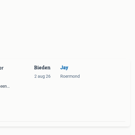
Bieden
Jay
er
2 aug 26
Roermond
 een
s in
r een