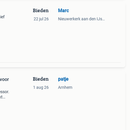
Bieden
Marc
ief
22 jul 26
Nieuwerkerk aan den IJssel
Bieden
patje
 voor
1 aug 26
Arnhem
essor.
kt
rade
rbodig