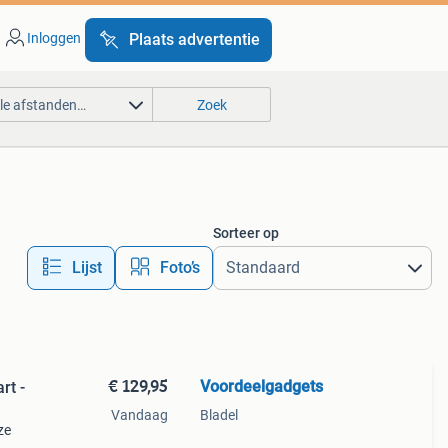
Inloggen
Plaats advertentie
lle afstanden…
Zoek
Sorteer op
Lijst
Foto’s
€ 129,95
Voordeelgadgets
rt -
Vandaag
Bladel
ze