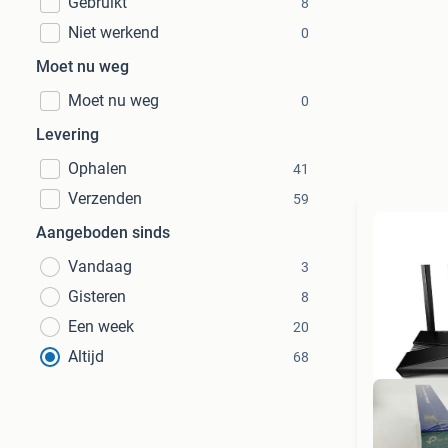
Gebruikt
8
Niet werkend
0
Moet nu weg
Moet nu weg
0
Levering
Ophalen
41
Verzenden
59
Aangeboden sinds
Vandaag
3
Gisteren
8
Een week
20
Altijd
68