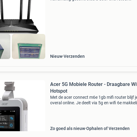
evaluatieteam. Bekijk altijd de detailfoto per k
die hoort bij onderstaande status omschrijvin
Artikel
Nieuw
Verzenden
Acer 5G Mobiele Router - Draagbare Wi
Hotspot
Met de acer connect m6e 1gb mifi router blijf j
overal online. Je deelt via 5g en wifi 6e makkeli
verbinding met meerdere apparaten tegelijk. D
batterij gaat tot 28 uur mee, zodat je ook ond
Zo goed als nieuw
Ophalen of Verzenden