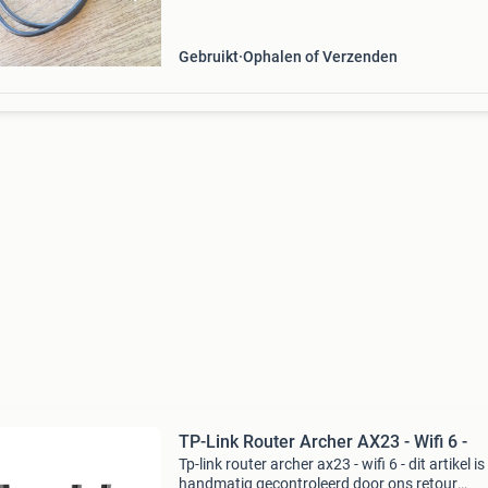
waar je ook bent. Ideaal voor reizen, vakanties
als
Gebruikt
Ophalen of Verzenden
TP-Link Router Archer AX23 - Wifi 6 -
Tp-link router archer ax23 - wifi 6 - dit artikel is
handmatig gecontroleerd door ons retour