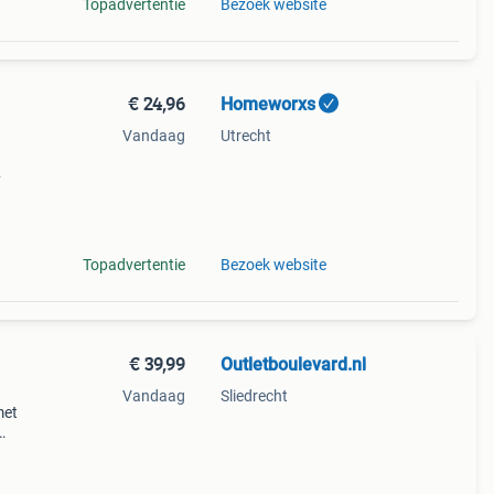
Topadvertentie
Bezoek website
€ 24,96
Homeworxs
Vandaag
Utrecht
eerde
uter
Topadvertentie
Bezoek website
€ 39,99
Outletboulevard.nl
Vandaag
Sliedrecht
met
k
g en