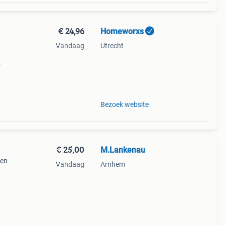
€ 24,96
Homeworxs
Vandaag
Utrecht
eerde
uter
Bezoek website
€ 25,00
M.Lankenau
 en
Vandaag
Arnhem
et
. Let