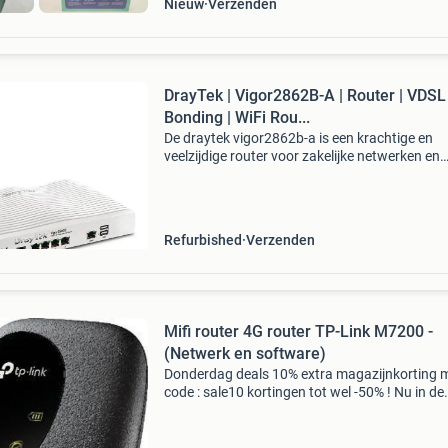
Nieuw
Verzenden
DrayTek | Vigor2862B-A | Router | VDSL
Bonding | WiFi Rou...
De draytek vigor2862b-a is een krachtige en
veelzijdige router voor zakelijke netwerken en
veeleisende thuisgebruikers. Dankzij geïntegr
vdsl2/adsl2+ modemfunctionaliteit is deze ro
direct ge
Refurbished
Verzenden
Mifi router 4G router TP-Link M7200 -
(Netwerk en software)
Donderdag deals 10% extra magazijnkorting 
code : sale10 kortingen tot wel -50% ! Nu in de
aanbieding van € 69,99 voor € 39,99! De tp-lin
m7200 is een mifi router waarmee je eenvoudi