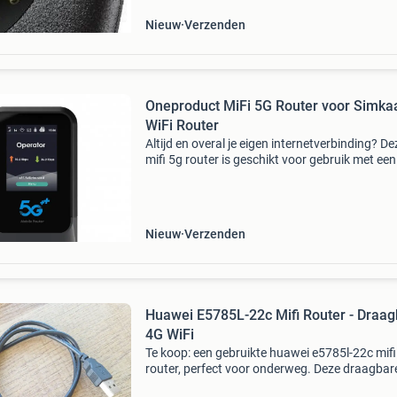
Nieuw
Verzenden
Oneproduct MiFi 5G Router voor Simkaa
WiFi Router
Altijd en overal je eigen internetverbinding? De
mifi 5g router is geschikt voor gebruik met een
simkaart en maakt het eenvoudig om mobiel
internet te delen via wifi. Mifi 5g router voor
simkaart on
Nieuw
Verzenden
Huawei E5785L-22c Mifi Router - Draa
4G WiFi
Te koop: een gebruikte huawei e5785l-22c mifi
router, perfect voor onderweg. Deze draagbar
router biedt snelle en betrouwbare internetto