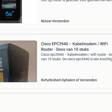
mifi 5g router is geschikt voor gebruik met een
simkaart en maakt het eenvoudig om mobiel
internet te delen via wifi. Mifi 5g router voor
simkaart on
Nieuw
Verzenden
Cisco EPC3940 – Kabelmodem / WiFi
Router - Doos van 10 stuks
Cisco epc3940 – kabelmodem / wifi router - d
van 10 stuks. De cisco epc3940 is een krachti
docsis 3.0 Kabelgateway die modem, router, d
band wifi en telefonie combineert in één appar
Dankz
Refurbished
Ophalen of Verzenden