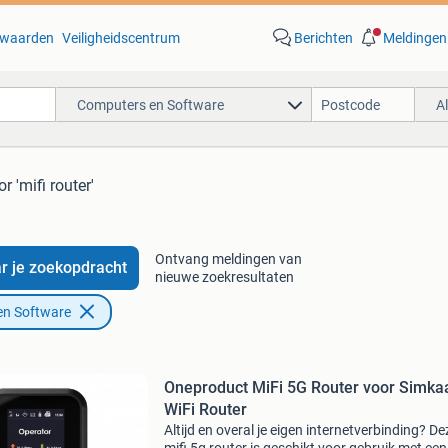
waarden
Veiligheidscentrum
Berichten
Meldingen
Computers en Software
A
r 'mifi router'
Ontvang meldingen van
r je zoekopdracht
nieuwe zoekresultaten
en Software
Oneproduct MiFi 5G Router voor Simkaa
WiFi Router
Altijd en overal je eigen internetverbinding? De