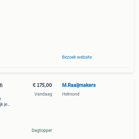
ant
g.
Bezoek website
€ 175,00
M.Raaijmakers
fi
Vandaag
Helmond
e
jk je
e
erw
Dagtopper