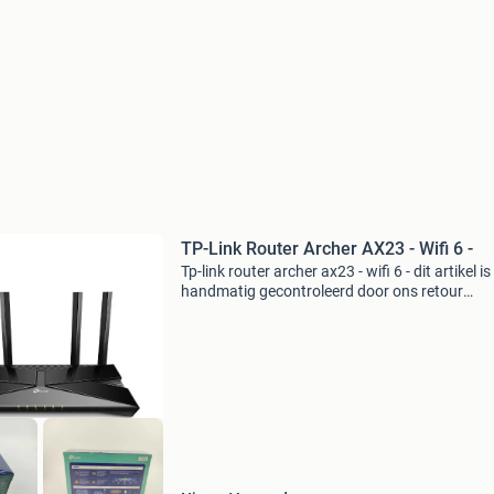
TP-Link Router Archer AX23 - Wifi 6 -
Tp-link router archer ax23 - wifi 6 - dit artikel is
handmatig gecontroleerd door ons retour
evaluatieteam. Bekijk altijd de detailfoto per k
die hoort bij onderstaande status omschrijvin
Artikel