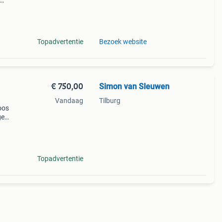
Topadvertentie
Bezoek website
€ 750,00
Simon van Sleuwen
Vandaag
Tilburg
oos
ge
ual-
aat.
Topadvertentie