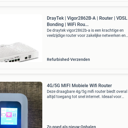
DrayTek | Vigor2862B-A | Router | VDSL
Bonding | WiFi Rou...
De draytek vigor2862b-a is een krachtige en
veelzijdige router voor zakelijke netwerken en
veeleisende thuisgebruikers. Dankzij geïntegr
vdsl2/adsl2+ modemfunctionaliteit is deze ro
direct ge
Refurbished
Verzenden
4G/5G MIFI Mobiele Wifi Router
Deze draagbare 4g/5g mifi router biedt overal
altijd toegang tot snel internet. Ideaal voor
onderweg, op vakantie of als back-up thuis. H
apparaat is compact en eenvoudig te bedienen
op: er
Zo goed als nieuw
Ophalen