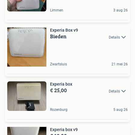
Limmen
3 aug 26
Experia Box v9
Bieden
Details
Zwartsluis
21 mei 26
Experia box
€ 25,00
Details
Rozenburg
5 aug 26
Experia box v9