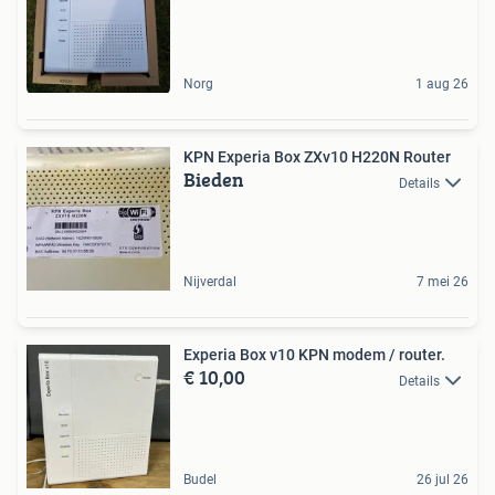
Norg
1 aug 26
KPN Experia Box ZXv10 H220N Router
Bieden
Details
Nijverdal
7 mei 26
Experia Box v10 KPN modem / router.
€ 10,00
Details
Budel
26 jul 26