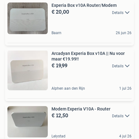
Experia Box v10A Router/Modem
€ 20,00
Details
Baarn
26 jun 26
Arcadyan Experia Box v10A || Nu voor
maar €19.99!!
€ 19,99
Details
Alphen aan den Rijn
1 jul 26
Modem Experia V10A - Router
€ 12,50
Details
Lelystad
4 jul 26