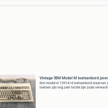
Vintage IBM Model M toetsenbord jare
Ibm model m 1391414 toetsenbord waarvan a
toetsen zijn nog zeer tactiel zijn zoals verwach
wordt van deze. Bevindt zich in geteste en per
werkende staat vaste spotprijs van 125 euro
verzending