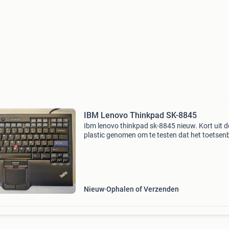
IBM Lenovo Thinkpad SK-8845
Ibm lenovo thinkpad sk-8845 nieuw. Kort uit d
plastic genomen om te testen dat het toetsen
correct werkt. Us ansi layout. Kenners weten 
zeldzaam dit model is. Verzenden met mondia
relay vanu
Nieuw
Ophalen of Verzenden