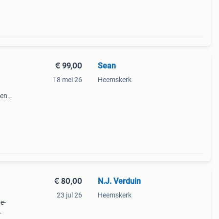
€ 99,00
Sean
18 mei 26
Heemskerk
een
nt
€ 80,00
N.J. Verduin
23 jul 26
Heemskerk
pe-