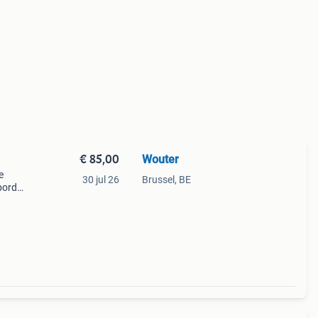
€ 85,00
Wouter
e
30 jul 26
Brussel, BE
bord
hoe
l