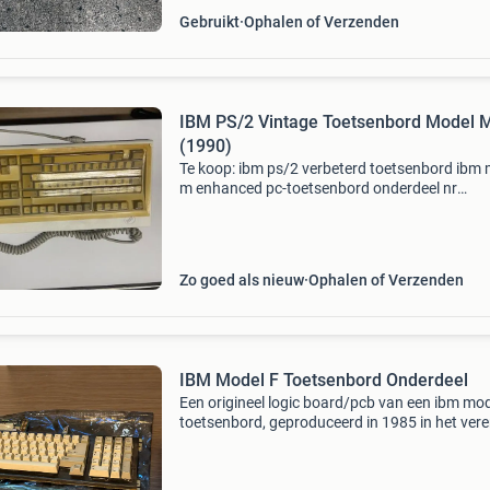
Gebruikt
Ophalen of Verzenden
IBM PS/2 Vintage Toetsenbord Model 
(1990)
Te koop: ibm ps/2 verbeterd toetsenbord ibm
m enhanced pc-toetsenbord onderdeel nr
:1391511. Modelnr. 1511 Id nr. 55-A0026113
datum: 08-06-1990 gemaakt door ibm uk. Pro
: ibm mode 2 (scanco
Zo goed als nieuw
Ophalen of Verzenden
IBM Model F Toetsenbord Onderdeel
Een origineel logic board/pcb van een ibm mod
toetsenbord, geproduceerd in 1985 in het ver
koninkrijk. Dit onderdeel is ideaal voor
verzamelaars, restauratieprojecten of als
reserveonderdeel