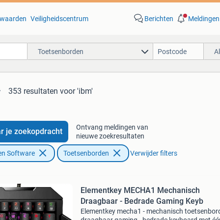
waarden
Veiligheidscentrum
Berichten
Meldingen
Toetsenborden
A
353 resultaten
voor 'ibm'
Ontvang meldingen van
r je zoekopdracht
nieuwe zoekresultaten
en Software
Toetsenborden
Verwijder filters
Elementkey MECHA1 Mechanisch
Draagbaar - Bedrade Gaming Keyb
Elementkey mecha1 - mechanisch toetsenbord