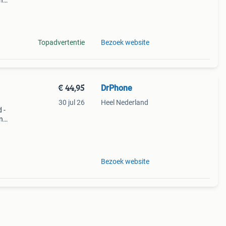
n
 –
eft
Topadvertentie
Bezoek website
€ 44,95
DrPhone
30 jul 26
Heel Nederland
 -
n
 –
eft
Bezoek website