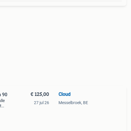
€ 125,00
Cloud
n 90
lle
27 jul 26
Messelbroek, BE
t
fect