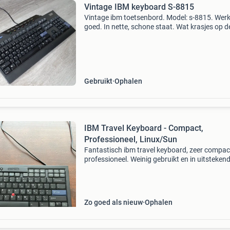
Vintage IBM keyboard S-8815
Vintage ibm toetsenbord. Model: s-8815. Werk
goed. In nette, schone staat. Wat krasjes op d
behuizing, maar de toetsen zijn bijna ongebrui
Vraagprijs € 50 of doe een goed bod. Bij voork
Gebruikt
Ophalen
IBM Travel Keyboard - Compact,
Professioneel, Linux/Sun
Fantastisch ibm travel keyboard, zeer compac
professioneel. Weinig gebruikt en in uitsteken
staat. Ibm p/n: 89p8500 wordt vaak gebruikt 
terminal / kvm / console toetsenbord in
rekencentra. E
Zo goed als nieuw
Ophalen