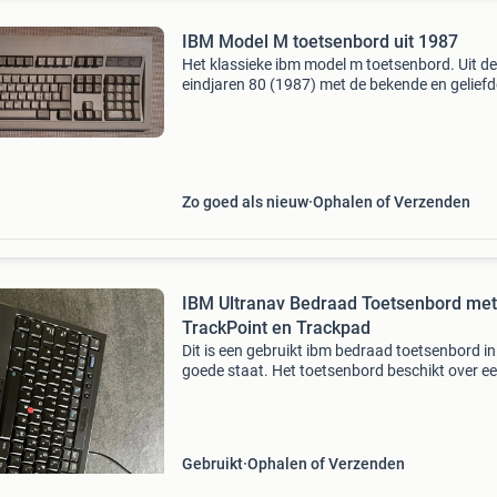
IBM Model M toetsenbord uit 1987
Het klassieke ibm model m toetsenbord. Uit de
eindjaren 80 (1987) met de bekende en geliefd
"buckling spring-toetsen" met daarin een knikv
Alle toetsen werken en zijn intact. Beide poot
Zo goed als nieuw
Ophalen of Verzenden
IBM Ultranav Bedraad Toetsenbord met
TrackPoint en Trackpad
Dit is een gebruikt ibm bedraad toetsenbord in
goede staat. Het toetsenbord beschikt over e
qwerty-indeling en is voorzien van zowel een
trackpoint als een trackpad voor nauwkeurige
navigatie. Ideaa
Gebruikt
Ophalen of Verzenden