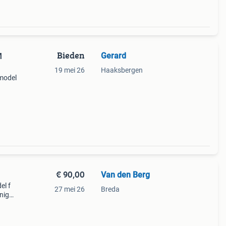
Bieden
Gerard
M
19 mei 26
Haaksbergen
 model
tocol
€ 90,00
Van den Berg
el f
27 mei 26
Breda
enigd