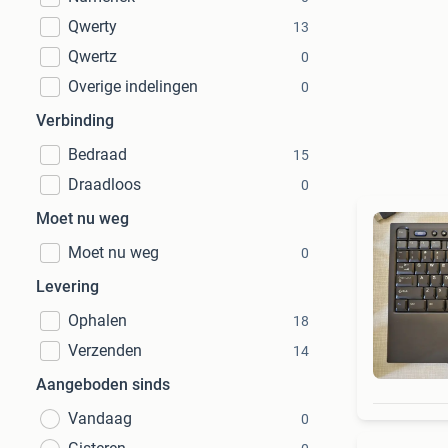
Qwerty
13
Qwertz
0
Overige indelingen
0
Verbinding
Bedraad
15
Draadloos
0
Moet nu weg
Moet nu weg
0
Levering
Ophalen
18
Verzenden
14
Aangeboden sinds
Vandaag
0