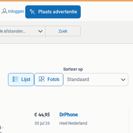
Inloggen
Plaats advertentie
lle afstanden…
Zoek
Sorteer op
Lijst
Foto’s
€ 44,95
DrPhone
30 jul 26
Heel Nederland
 -