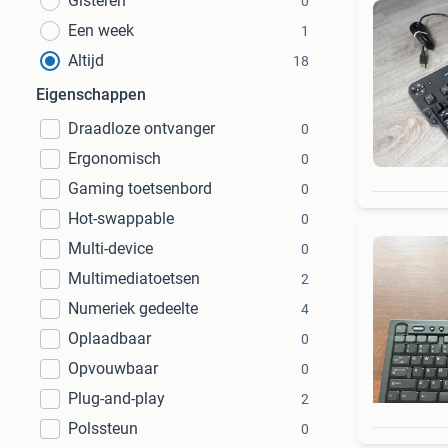
Gisteren
0
Een week
1
Altijd
18
Eigenschappen
Draadloze ontvanger
0
Ergonomisch
0
Gaming toetsenbord
0
Hot-swappable
0
Multi-device
0
Multimediatoetsen
2
Numeriek gedeelte
4
Oplaadbaar
0
Opvouwbaar
0
Plug-and-play
2
Polssteun
0