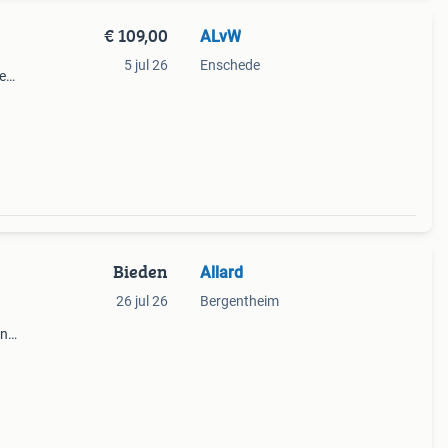
€ 109,00
ALvW
5 jul 26
Enschede
e
eer.
Bieden
Allard
26 jul 26
Bergentheim
en