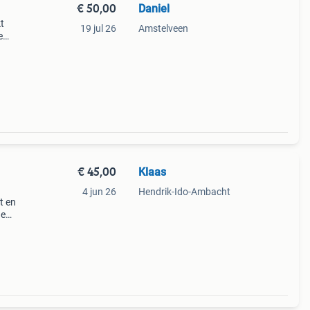
€ 50,00
Daniel
t
19 jul 26
Amstelveen
e
kt.
eur o
€ 45,00
Klaas
4 jun 26
Hendrik-Ido-Ambacht
t en
de
als