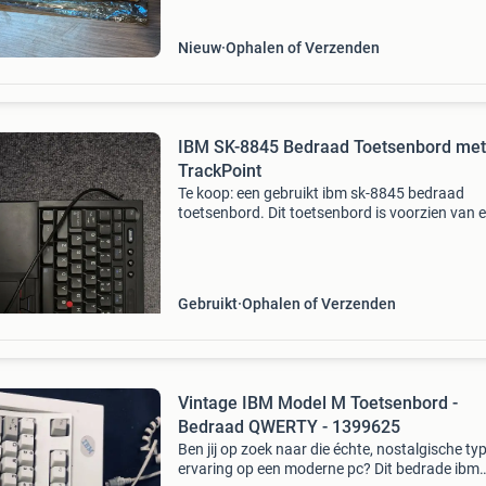
Nieuw
Ophalen of Verzenden
IBM SK-8845 Bedraad Toetsenbord met
TrackPoint
Te koop: een gebruikt ibm sk-8845 bedraad
toetsenbord. Dit toetsenbord is voorzien van 
qwerty-indeling en een geïntegreerde trackpoi
voor precieze cursorbesturing, wat het ideaal
maakt voor gebr
Gebruikt
Ophalen of Verzenden
Vintage IBM Model M Toetsenbord -
Bedraad QWERTY - 1399625
Ben jij op zoek naar die échte, nostalgische ty
ervaring op een moderne pc? Dit bedrade ibm