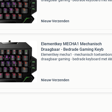
draagbaar gaming - bedrade keyboard met éé
hand - rgb-achtergrondverlichting - 35 toetsen
zwart mechanisch toetsenbord:de mecha1 he
mechanische toets
Nieuw
Verzenden
Elementkey MECHA1 Mechanisch
Draagbaar - Bedrade Gaming Keyb
Elementkey mecha1 - mechanisch toetsenbord
draagbaar gaming - bedrade keyboard met éé
hand - rgb-achtergrondverlichting - 35 toetsen
zwart mechanisch toetsenbord:de mecha1 he
mechanische toets
Nieuw
Verzenden