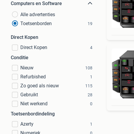
Computers en Software
Alle advertenties
Toetsenborden
19
Direct Kopen
Direct Kopen
4
Conditie
Nieuw
108
Refurbished
1
Zo goed als nieuw
115
Gebruikt
28
Niet werkend
0
Toetsenbordindeling
Azerty
1
Numeriek
0