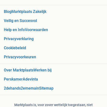
Blog
Marktplaats Zakelijk
Veilig en Succesvol
Help en Info
Voorwaarden
Privacyverklaring
Cookiebeleid
Privacyvoorkeuren
Over Marktplaats
Werken bij
Perskamer
Adevinta
2dehands
2ememain
Sitemap
Marktplaats is, voor zover wettelijk toegestaan, niet