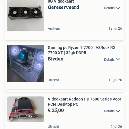
8G Videokaart
Gereserveerd
Details
Arnhem
13 jul 26
Gaming pc Ryzen 7 7700 | ASRock RX
7700 XT | 32gb DDR5
Bieden
Details
Utrecht
10 jul 26
Videokaart Radeon HD 7600 Series Voor
PCIe Desktop PC
€ 25,00
Details
Utrecht
2 jul 26