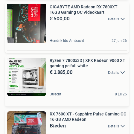
GIGABYTE AMD Radeon RX 7800XT
16GB Gaming OC Videokaart
€ 500,00
Details
Hendrik-Ido-Ambacht
27 jun 26
Ryzen 7 7800x3D | XFX Radeon 9060 XT
gaming pc full white
€ 1.885,00
Details
Utrecht
8 jul 26
RX 7600 XT - Sapphire Pulse Gaming OC
16 GB AMD Radeon
Bieden
Details