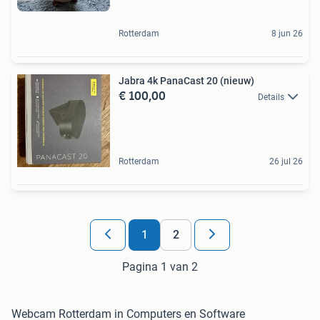
Rotterdam
8 jun 26
Jabra 4k PanaCast 20 (nieuw)
€ 100,00
Details
Rotterdam
26 jul 26
1
2
Pagina 1 van 2
Webcam Rotterdam in Computers en Software