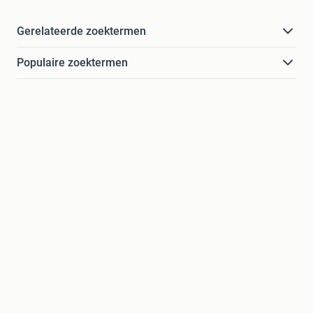
Gerelateerde zoektermen
Populaire zoektermen