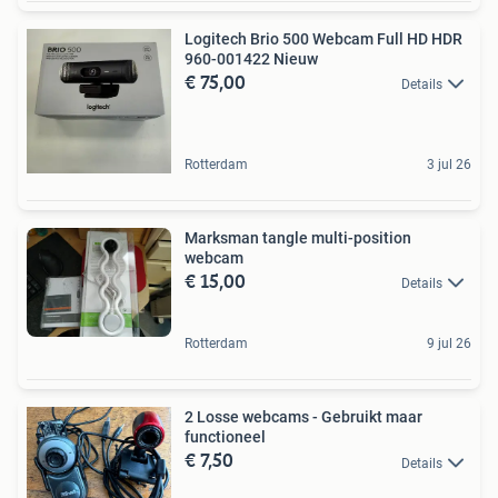
Logitech Brio 500 Webcam Full HD HDR
960-001422 Nieuw
€ 75,00
Details
Rotterdam
3 jul 26
Marksman tangle multi-position
webcam
€ 15,00
Details
Rotterdam
9 jul 26
2 Losse webcams - Gebruikt maar
functioneel
€ 7,50
Details