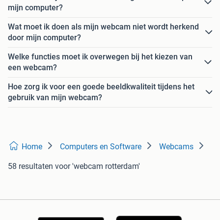
mijn computer?
Wat moet ik doen als mijn webcam niet wordt herkend
door mijn computer?
Welke functies moet ik overwegen bij het kiezen van
een webcam?
Hoe zorg ik voor een goede beeldkwaliteit tijdens het
gebruik van mijn webcam?
Home
Computers en Software
Webcams
58 resultaten
voor 'webcam rotterdam'