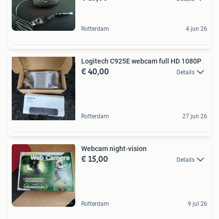
Rotterdam
4 jun 26
Logitech C925E webcam full HD 1080P
€ 40,00
Details
Rotterdam
27 jun 26
Webcam night-vision
€ 15,00
Details
Rotterdam
9 jul 26