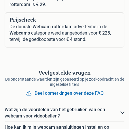
rotterdam
is
€ 29
.
Prijscheck
De duurste
Webcam rotterdam
advertentie in de
Webcams
categorie werd aangeboden voor
€ 225
,
terwijl de goedkoopste voor
€ 4
stond.
Veelgestelde vragen
De onderstaande waarden zijn gebaseerd op je zoekopdracht en de
ingestelde filters
Deel opmerkingen over deze FAQ
Wat zijn de voordelen van het gebruiken van een
webcam voor videobellen?
Hoe kan ik mijn webcam aansluitingen instellen op