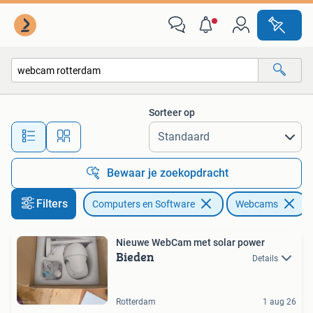
Webcams
Sorteer op
Alle afstanden…
Bewaar je zoekopdracht
Filters
Computers en Software
Webcams
V
Nieuwe WebCam met solar power
Bieden
Details
Rotterdam
1 aug 26