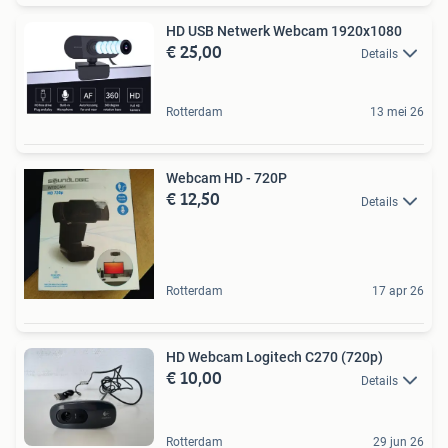
HD USB Netwerk Webcam 1920x1080
€ 25,00
Details
Rotterdam
13 mei 26
Webcam HD - 720P
€ 12,50
Details
Rotterdam
17 apr 26
HD Webcam Logitech C270 (720p)
€ 10,00
Details
Rotterdam
29 jun 26