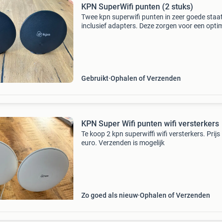
KPN SuperWifi punten (2 stuks)
Twee kpn superwifi punten in zeer goede staat
inclusief adapters. Deze zorgen voor een opti
wifi-dekking in huis. Eenvoudig te installeren e
koppelen aan je bestaande kpn modem/router
Ideaal
Gebruikt
Ophalen of Verzenden
KPN Super Wifi punten wifi versterkers
Te koop 2 kpn superwiffi wifi versterkers. Prijs 
euro. Verzenden is mogelijk
Zo goed als nieuw
Ophalen of Verzenden