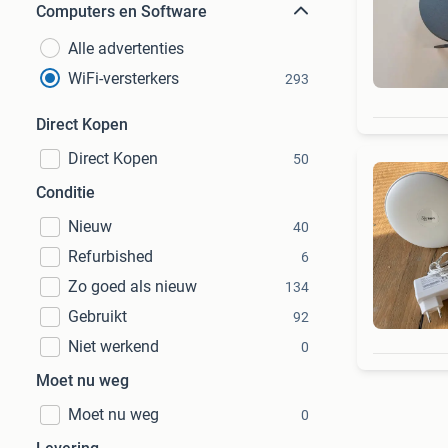
Computers en Software
Alle advertenties
WiFi-versterkers
293
Direct Kopen
Direct Kopen
50
Conditie
Nieuw
40
Refurbished
6
Zo goed als nieuw
134
Gebruikt
92
Niet werkend
0
Moet nu weg
Moet nu weg
0