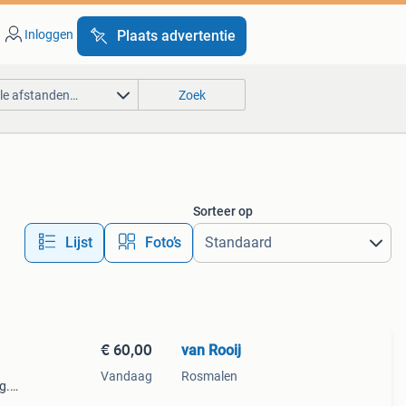
Inloggen
Plaats advertentie
lle afstanden…
Zoek
Sorteer op
Lijst
Foto’s
€ 60,00
van Rooij
Vandaag
Rosmalen
g.
 wifi