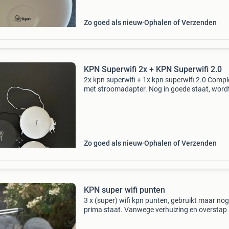
Zo goed als nieuw
Ophalen of Verzenden
KPN Superwifi 2x + KPN Superwifi 2.0
2x kpn superwifi + 1x kpn superwifi 2.0 Compl
met stroomadapter. Nog in goede staat, word
alleen verkocht als set van 3. Vaste prijs. Kos
voor verzending zijn voor de koper.
Zo goed als nieuw
Ophalen of Verzenden
KPN super wifi punten
3 x (super) wifi kpn punten, gebruikt maar nog
prima staat. Vanwege verhuizing en overstap
andere provider overbodig geworden.