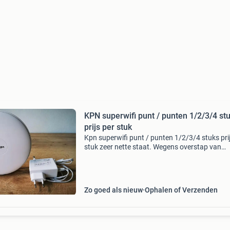
KPN superwifi punt / punten 1/2/3/4 st
prijs per stuk
Kpn superwifi punt / punten 1/2/3/4 stuks pri
stuk zeer nette staat. Wegens overstap van
internetprovider bij ons overbodig. Wie kunne
blij maken met dit of deze super wifi punten? W
zijn
Zo goed als nieuw
Ophalen of Verzenden