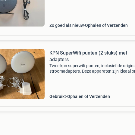
punten? Wij zijn hier altijd zeer tevreden over
geweest
Zo goed als nieuw
Ophalen of Verzenden
KPN SuperWifi punten (2 stuks) met
adapters
Twee kpn superwifi punten, inclusief de origine
stroomadapters. Deze apparaten zijn ideaal 
wifi-bereik in huis te verbeteren en een stabiel
netwerk te creëren. Ze zijn gebruikt, maar ver
Gebruikt
Ophalen of Verzenden