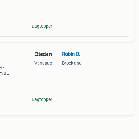
Dagtopper
Bieden
Robin D.
Vandaag
Broekland
le
om uw
keren
Dagtopper