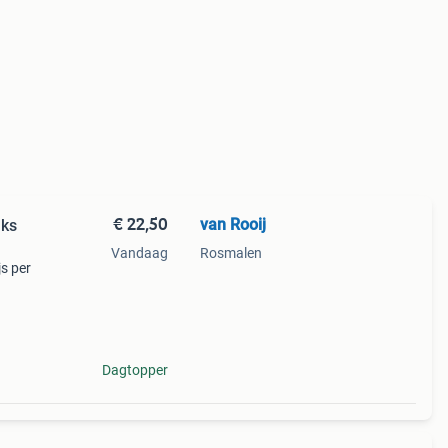
€ 22,50
van Rooij
uks
Vandaag
Rosmalen
js per
n we
ij
Dagtopper