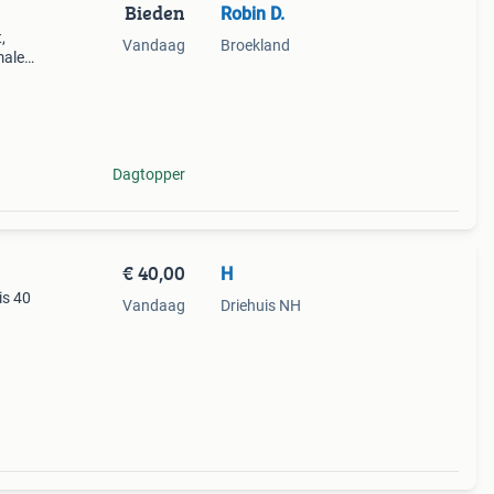
Bieden
Robin D.
,
Vandaag
Broekland
male
n te
.
Dagtopper
€ 40,00
H
is 40
Vandaag
Driehuis NH