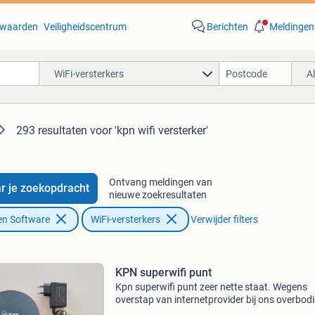
waarden
Veiligheidscentrum
Berichten
Meldingen
WiFi-versterkers
A
293 resultaten
voor 'kpn wifi versterker'
Ontvang meldingen van
r je zoekopdracht
nieuwe zoekresultaten
en Software
WiFi-versterkers
Verwijder filters
KPN superwifi punt
Kpn superwifi punt zeer nette staat. Wegens
overstap van internetprovider bij ons overbodi
Wie kunnen we blij maken met dit of deze super