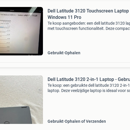
Dell Latitude 3120 Touchscreen Laptop 
Windows 11 Pro
Te koop aangeboden: een dell latitude 3120 la
met touchscreen functionaliteit. Deze compac
robuuste laptop is ideaal voor school, werk of
dagelijks gebruik. Het apparaat is uitgerust m
wind
Gebruikt
Ophalen
Dell Latitude 3120 2-in-1 Laptop - Gebru
Te koop: een gebruikte dell latitude 3120 2-in-1
laptop. Deze veelzijdige laptop is ideaal voor s
werk of dagelijks gebruik. De laptop verkeert i
gebruikte staat met enkele lichte krasjes op de
Gebruikt
Ophalen of Verzenden