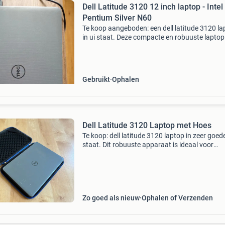
Dell Latitude 3120 12 inch laptop - Intel
Pentium Silver N60
Te koop aangeboden: een dell latitude 3120 la
in ui staat. Deze compacte en robuuste laptop 
ideaal voor school, studie of dagelijks gebruik.
Voorzien van een intel pentium silver n6000
processo
Gebruikt
Ophalen
Dell Latitude 3120 Laptop met Hoes
Te koop: dell latitude 3120 laptop in zeer goed
staat. Dit robuuste apparaat is ideaal voor
middelbare scholieren! Wordt geleverd inclusie
oplader en een beschermhoes. Scherm: 11 inc
Gb ram en 1
Zo goed als nieuw
Ophalen of Verzenden