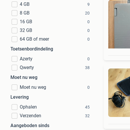
4 GB
9
8 GB
20
16 GB
0
32 GB
0
64 GB of meer
0
Toetsenbordindeling
Azerty
0
Qwerty
38
Moet nu weg
Moet nu weg
0
Levering
Ophalen
45
Verzenden
32
Aangeboden sinds