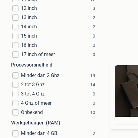
12 inch
3
13 inch
2
14 inch
2
15 inch
0
16 inch
0
17 inch of meer
0
Processorsnelheid
Minder dan 2 Ghz
19
2 tot 3 Ghz
14
3 tot 4 Ghz
0
4 Ghz of meer
0
Onbekend
10
Werkgeheugen (RAM)
Minder dan 4 GB
2