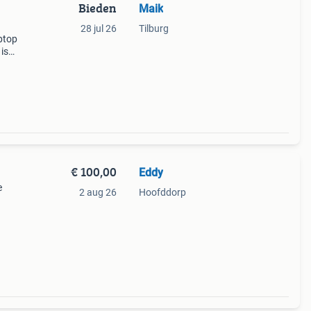
Bieden
Maik
28 jul 26
Tilburg
ptop
is
€ 100,00
Eddy
e
2 aug 26
Hoofddorp
f
h. 8