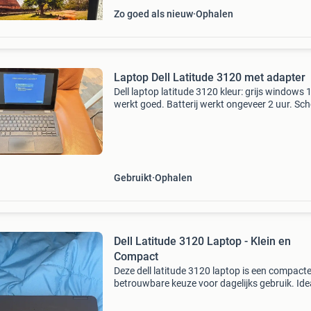
Zo goed als nieuw
Ophalen
Laptop Dell Latitude 3120 met adapter
Dell laptop latitude 3120 kleur: grijs windows 
werkt goed. Batterij werkt ongeveer 2 uur. Sch
laptop geweest. Nu niet meer nodig ivm
vervolgstudie. Beetje schade op de linkerhoek b
toetsenbord
Gebruikt
Ophalen
Dell Latitude 3120 Laptop - Klein en
Compact
Deze dell latitude 3120 laptop is een compact
betrouwbare keuze voor dagelijks gebruik. Ide
voor studenten of professionals die een draa
apparaat nodig hebben. De laptop verkeert in