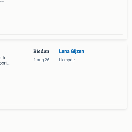
e
hool,
ntel
Bieden
Lena Gijzen
b ik
1 aug 26
Liempde
oor!
p is,