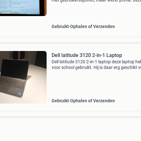
met gebruikerssporen, maar werkt prima. Dez
compacte en robuuste laptop is ideaal voor sc
studie of dagelijks gebruik. Voorzien van een i
pe
Gebruikt
Ophalen of Verzenden
Dell latitude 3120 2-in-1 Laptop
Dell latitude 3120 2-in-1 laptop deze laptop he
voor school gebruikt. Hij is daar erg geschikt v
Dit komt omdat het een relatief compacte lapto
hierdoor kan je hem makkelijk meenemen, bov
Gebruikt
Ophalen of Verzenden