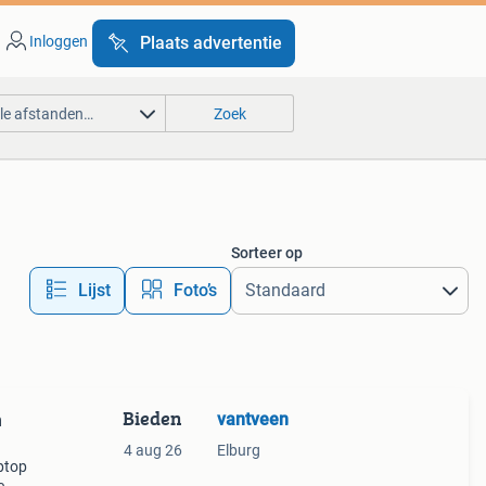
Inloggen
Plaats advertentie
lle afstanden…
Zoek
Sorteer op
Lijst
Foto’s
Bieden
vantveen
m
4 aug 26
Elburg
ptop