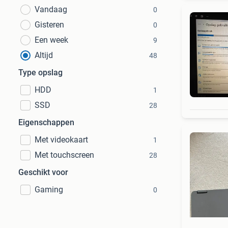
Vandaag
0
Gisteren
0
Een week
9
Altijd
48
Type opslag
HDD
1
SSD
28
Eigenschappen
Met videokaart
1
Met touchscreen
28
Geschikt voor
Gaming
0