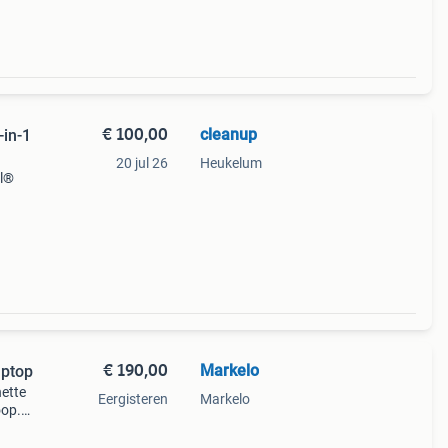
€ 100,00
cleanup
-in-1
20 jul 26
Heukelum
el®
€ 190,00
Markelo
aptop
nette
Eergisteren
Markelo
oop.
vig en