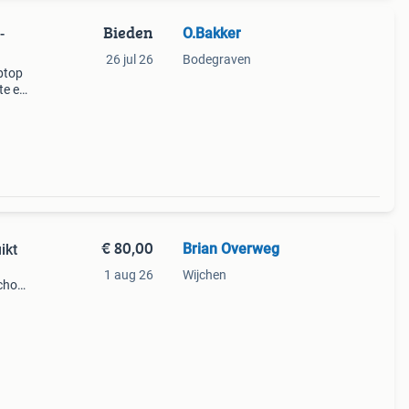
Bieden
O.Bakker
-
26 jul 26
Bodegraven
ptop
te en
et
€ 80,00
Brian Overweg
ikt
1 aug 26
Wijchen
chool,
n