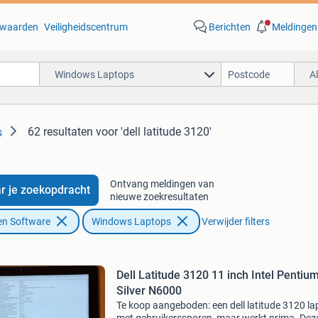
waarden
Veiligheidscentrum
Berichten
Meldingen
Windows Laptops
A
62 resultaten
voor 'dell latitude 3120'
s
Ontvang meldingen van
r je zoekopdracht
nieuwe zoekresultaten
en Software
Windows Laptops
Verwijder filters
Dell Latitude 3120 11 inch Intel Pentiu
Silver N6000
Te koop aangeboden: een dell latitude 3120 la