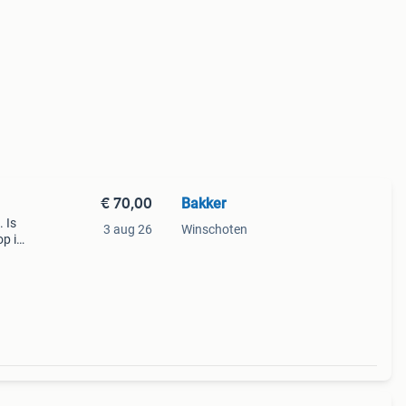
€ 70,00
Bakker
 Is
3 aug 26
Winschoten
op is
et
ens