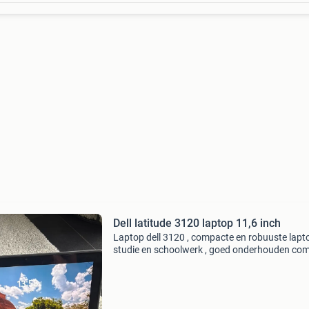
Dell latitude 3120 laptop 11,6 inch
Laptop dell 3120 , compacte en robuuste lapto
studie en schoolwerk , goed onderhouden com
met oplader 8 gb werkgeheugen, 128 gb ssd in
pentium n6000 en windows 11