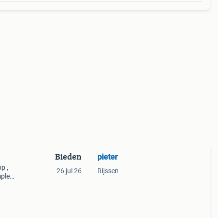
Bieden
pieter
p ,
26 jul 26
Rijssen
pleet
tel