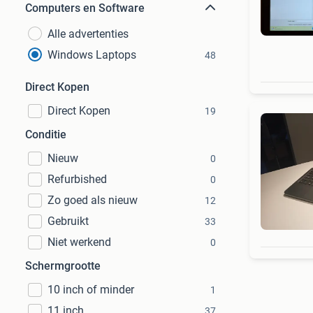
Computers en Software
Alle advertenties
Windows Laptops
48
Direct Kopen
Direct Kopen
19
Conditie
Nieuw
0
Refurbished
0
Zo goed als nieuw
12
Gebruikt
33
Niet werkend
0
Schermgrootte
10 inch of minder
1
11 inch
37